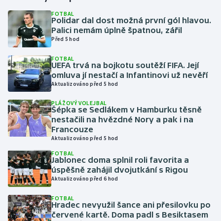
FOTBAL
Polidar dal dost možná první gól hlavou.
Gymnastika
Palici nemám úplně špatnou, zářil
Před 5 hod
Házená
FOTBAL
UEFA trvá na bojkotu soutěží FIFA. Její
Jezdectví
omluva jí nestačí a Infantinovi už nevěří
Aktualizováno před 5 hod
Judo
PLÁŽOVÝ VOLEJBAL
Šépka se Sedlákem v Hamburku těsně
Krasobruslení
nestačili na hvězdné Nory a pak i na
Francouze
Aktualizováno před 5 hod
Lezení
FOTBAL
Jablonec doma splnil roli favorita a
Lyže a snowboard
úspěšně zahájil dvojutkání s Rigou
Aktualizováno před 6 hod
Moderní pětiboj
FOTBAL
Hradec nevyužil šance ani přesilovku po
Motorsport
červené kartě. Doma padl s Besiktasem