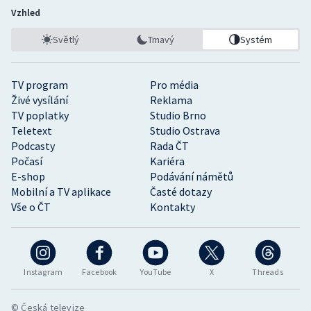
Vzhled
Světlý
Tmavý
Systém
TV program
Pro média
Živé vysílání
Reklama
TV poplatky
Studio Brno
Teletext
Studio Ostrava
Podcasty
Rada ČT
Počasí
Kariéra
E-shop
Podávání námětů
Mobilní a TV aplikace
Časté dotazy
Vše o ČT
Kontakty
Instagram
Facebook
YouTube
X
Threads
© Česká televize