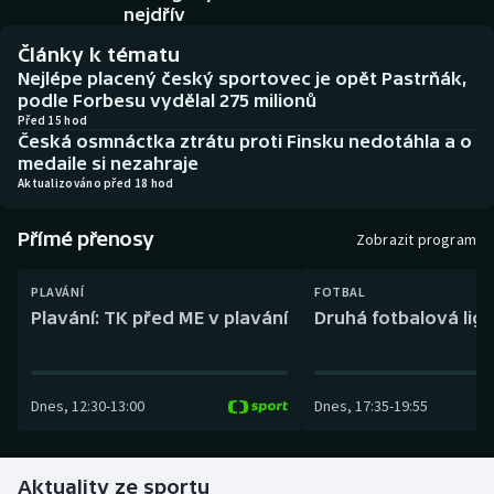
Baseball a softbal
Soutěže
nejdřív
Články k tématu
Basketbal
Historické návraty
Nejlépe placený český sportovec je opět Pastrňák,
podle Forbesu vydělal 275 milionů
Biatlon
Aplikace ČT sport
Před 15 hod
Česká osmnáctka ztrátu proti Finsku nedotáhla a o
medaile si nezahraje
Boby a skeleton
AZ kvíz
Aktualizováno před 18 hod
Box
Přímé přenosy
Zobrazit program
Curling
PLAVÁNÍ
FOTBAL
Plavání: TK před ME v plavání
Druhá fotbalová liga
Dostihy
Florbal
Dnes
,
12:30
-
13:00
Dnes
,
17:35
-
19:55
Futsal
Aktuality ze sportu
Golf