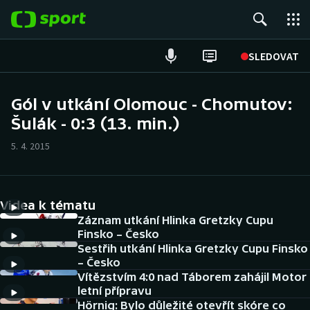
POPULÁRNÍ
SLEDOVAT
Fotbal
Gól v utkání Olomouc - Chomutov:
Šulák - 0:3 (13. min.)
Hokej
5. 4. 2015
Tenis
Atletika
Videa k tématu
Cyklistika
Záznam utkání Hlinka Gretzky Cupu
Finsko – Česko
Sestřih utkání Hlinka Gretzky Cupu Finsko
DALŠÍ SPORTY
– Česko
Vítězstvím 4:0 nad Táborem zahájil Motor
Americký fotbal
NEPŘEHLÉDNĚTE
letní přípravu
Hörnig: Bylo důležité otevřít skóre co