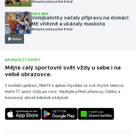
Aktualizováno před 6 hod
Olympijské hry
VOLEJBAL
Volejbalistky načaly přípravu na domácí
Parasport
ME vítězně a ukázaly maskota
Aktualizováno před 8 hod
Plavání
Video
Plážový volejbal
APLIKACE ČT SPORT
Ragby
Mějte celý sportovní svět vždy u sebe i na
velké obrazovce.
Rychlobruslení
S mobilní aplikací, HbbTV a apkou iVysílání ve své chytré televizi
máte ČT sport vždy po ruce. Sledujte přímé přenosy, články a
Rychlostní kanoistika
bonusový obsah kdekoli a kdykoli.
Short track
Sportovní střelba