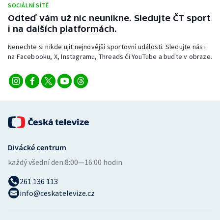
SOCIÁLNÍ SÍTĚ
Stolní tenis
Odteď vám už nic neunikne. Sledujte ČT sport
i na dalších platformách.
Triatlon
Nenechte si nikde ujít nejnovější sportovní události. Sledujte nás i
Veslování
na Facebooku, X, Instagramu, Threads či YouTube a buďte v obraze.
Vodní slalom
Volejbal
Ostatní
Divácké centrum
každý všední den:
8:00—16:00 hodin
261 136 113
info@ceskatelevize.cz