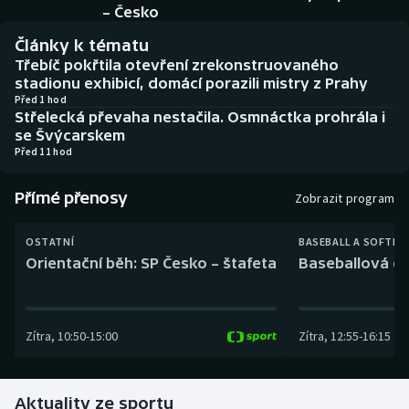
Baseball a softbal
Soutěže
– Česko
Články k tématu
Basketbal
Historické návraty
Třebíč pokřtila otevření zrekonstruovaného
stadionu exhibicí, domácí porazili mistry z Prahy
Biatlon
Aplikace ČT sport
Před 1 hod
Střelecká převaha nestačila. Osmnáctka prohrála i
se Švýcarskem
Boby a skeleton
AZ kvíz
Před 11 hod
Box
Přímé přenosy
Zobrazit program
Curling
OSTATNÍ
BASEBALL A SOFTBA
Orientační běh: SP Česko – štafeta
Baseballová ex
Dostihy
Florbal
Zítra
,
10:50
-
15:00
Zítra
,
12:55
-
16:15
Futsal
Aktuality ze sportu
Golf