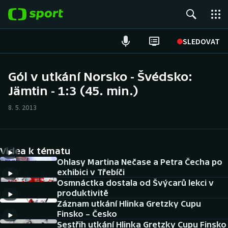
POPULÁRNÍ
SLEDOVAT
Fotbal
Gól v utkání Norsko - Švédsko:
Jämtin - 1:3 (45. min.)
Hokej
8. 5. 2013
Tenis
Atletika
Videa k tématu
Cyklistika
Ohlasy Martina Nečase a Petra Čecha po
exhibici v Třebíči
Osmnáctka dostala od Švýcarů lekci v
DALŠÍ SPORTY
produktivitě
Záznam utkání Hlinka Gretzky Cupu
Americký fotbal
NEPŘEHLÉDNĚTE
Finsko – Česko
Sestřih utkání Hlinka Gretzky Cupu Finsko