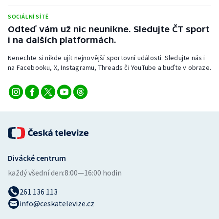
Stolní tenis
SOCIÁLNÍ SÍTĚ
Odteď vám už nic neunikne. Sledujte ČT sport
Triatlon
i na dalších platformách.
Veslování
Nenechte si nikde ujít nejnovější sportovní události. Sledujte nás i
na Facebooku, X, Instagramu, Threads či YouTube a buďte v obraze.
Vodní slalom
Volejbal
Ostatní
Divácké centrum
každý všední den:
8:00—16:00 hodin
261 136 113
info@ceskatelevize.cz