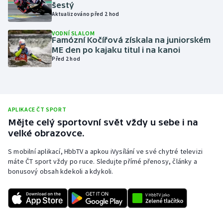
šestý
Olympijské hry
Aktualizováno před 2 hod
VODNÍ SLALOM
Parasport
Famózní Kočířová získala na juniorském
ME den po kajaku titul i na kanoi
Před 2 hod
Plavání
Plážový volejbal
Ragby
APLIKACE ČT SPORT
Mějte celý sportovní svět vždy u sebe i na
velké obrazovce.
Rychlobruslení
S mobilní aplikací, HbbTV a apkou iVysílání ve své chytré televizi
Rychlostní kanoistika
máte ČT sport vždy po ruce. Sledujte přímé přenosy, články a
bonusový obsah kdekoli a kdykoli.
Short track
Sportovní střelba