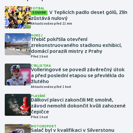
FOTBAL
V Teplicích padlo deset gólů, Zlín
SOUHRN
Gymnastika
zůstává nulový
Aktualizováno před 21 min
Házená
HOKEJ
Třebíč pokřtila otevření
Jezdectví
zrekonstruovaného stadionu exhibicí,
domácí porazili mistry z Prahy
Judo
Před 1 hod
CYKLISTIKA
Volleringové se povedl závěrečný útok
Krasobruslení
a před poslední etapou se převlékla do
žlutého
Lezení
Aktualizováno před 1 hod
PLAVÁNÍ
Lyže a snowboard
Dálkoví plavci zakončili ME smolně,
závod nemohli dokončit kvůli zahozené
čepičce
Moderní pětiboj
Před 1 hod
MOTORSPORT
Motorsport
Salač byl v kvalifikaci v Silverstonu