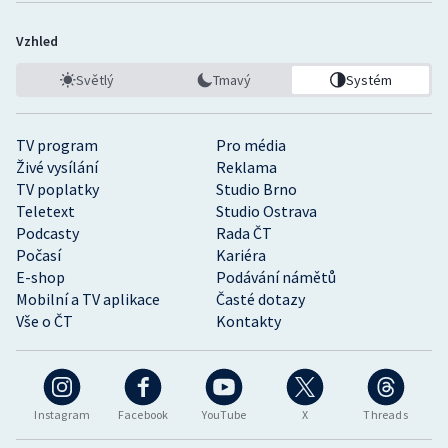
Vzhled
Světlý
Tmavý
Systém
TV program
Pro média
Živé vysílání
Reklama
TV poplatky
Studio Brno
Teletext
Studio Ostrava
Podcasty
Rada ČT
Počasí
Kariéra
E-shop
Podávání námětů
Mobilní a TV aplikace
Časté dotazy
Vše o ČT
Kontakty
Instagram
Facebook
YouTube
X
Threads