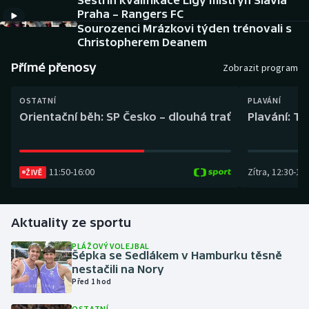
Sestřih kvalifikace Ligy mistryň Slavia
Baseball a softbal
Soutěže
Praha – Rangers FC
Sourozenci Mrázkovi týden trénovali s
Basketbal
Historické návraty
Christopherem Deanem
Přímé přenosy
Zobrazit program
Biatlon
Aplikace ČT sport
OSTATNÍ
PLAVÁNÍ
Boby a skeleton
AZ kvíz
Orientační běh: SP Česko – dlouhá trať
Plavání: TK
Box
11:50
-
16:00
Zítra
,
12:30
-
13:
ŽIVĚ
Curling
Dostihy
Aktuality ze sportu
Florbal
PLÁŽOVÝ VOLEJBAL
Šépka se Sedlákem v Hamburku těsně
nestačili na Nory
Futsal
Před 1 hod
Golf
OSTATNÍ