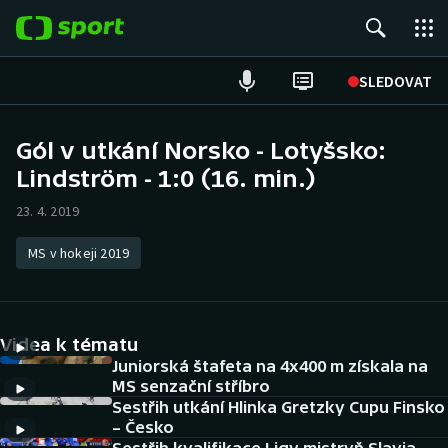
POPULÁRNÍ
SLEDOVAT
Fotbal
Gól v utkání Norsko - Lotyšsko:
Lindström - 1:0 (16. min.)
Hokej
23. 4. 2019
Tenis
MS v hokeji 2019
Atletika
Cyklistika
Videa k tématu
DALŠÍ SPORTY
Juniorská štafeta na 4x400 m získala na
MS senzační stříbro
Sestřih utkání Hlinka Gretzky Cupu Finsko
Americký fotbal
NEPŘEHLÉDNĚTE
– Česko