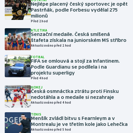
Nejlépe placený český sportovec je opět
Pastrňák, podle Forbesu vydělal 275
Gymnastika
milionů
Před 2 hod
Házená
ATLETIKA
Senzační medaile. Česká smíšená
štafeta získala na juniorském MS stříbro
Jezdectví
Aktualizováno před 2 hod
Judo
FOTBAL
FIFA se omlouvá a stojí za Infantinem.
Podle Guardianu se podílela i na
Krasobruslení
projektu superligy
Před 4 hod
Lezení
HOKEJ
Česká osmnáctka ztrátu proti Finsku
nedotáhla a o medaile si nezahraje
Lyže a snowboard
Aktualizováno před 4 hod
Moderní pětiboj
TENIS
Menšík zvládl bitvu s Fearnleym a v
Montrealu je ve třetím kole jako Lehečka
Motorsport
Aktualizováno před 5 hod