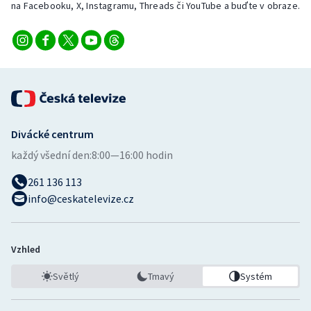
na Facebooku, X, Instagramu, Threads či YouTube a buďte v obraze.
Stolní tenis
Triatlon
Veslování
Vodní slalom
Divácké centrum
Volejbal
každý všední den:
8:00—16:00 hodin
Ostatní
261 136 113
info@ceskatelevize.cz
Vzhled
Světlý
Tmavý
Systém