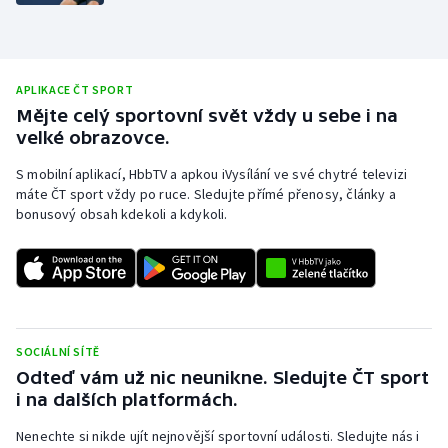
Olympijské hry
Parasport
APLIKACE ČT SPORT
Mějte celý sportovní svět vždy u sebe i na
Plavání
velké obrazovce.
Plážový volejbal
S mobilní aplikací, HbbTV a apkou iVysílání ve své chytré televizi
máte ČT sport vždy po ruce. Sledujte přímé přenosy, články a
bonusový obsah kdekoli a kdykoli.
Ragby
Rychlobruslení
Rychlostní kanoistika
SOCIÁLNÍ SÍTĚ
Short track
Odteď vám už nic neunikne. Sledujte ČT sport
i na dalších platformách.
Sportovní střelba
Nenechte si nikde ujít nejnovější sportovní události. Sledujte nás i