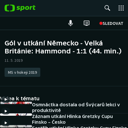
POPULÁRNÍ
SLEDOVAT
Fotbal
Gól v utkání Německo - Velká
Británie: Hammond - 1:1 (44. min.)
Hokej
11. 5. 2019
Tenis
MS v hokeji 2019
Atletika
Cyklistika
Videa k tématu
DALŠÍ SPORTY
Osmnáctka dostala od Švýcarů lekci v
produktivitě
Záznam utkání Hlinka Gretzky Cupu
Americký fotbal
NEPŘEHLÉDNĚTE
Finsko – Česko