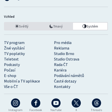
Vzhled
Světlý
Tmavý
Systém
TV program
Pro média
Živé vysílání
Reklama
TV poplatky
Studio Brno
Teletext
Studio Ostrava
Podcasty
Rada ČT
Počasí
Kariéra
E-shop
Podávání námětů
Mobilní a TV aplikace
Časté dotazy
Vše o ČT
Kontakty
Instagram
Facebook
YouTube
X
Threads