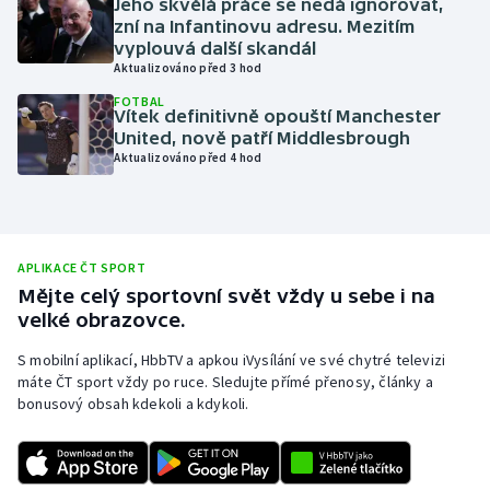
Jeho skvělá práce se nedá ignorovat,
zní na Infantinovu adresu. Mezitím
Olympijské hry
vyplouvá další skandál
Aktualizováno před 3 hod
Parasport
FOTBAL
Vítek definitivně opouští Manchester
Plavání
United, nově patří Middlesbrough
Aktualizováno před 4 hod
Plážový volejbal
Ragby
APLIKACE ČT SPORT
Rychlobruslení
Mějte celý sportovní svět vždy u sebe i na
velké obrazovce.
Rychlostní kanoistika
S mobilní aplikací, HbbTV a apkou iVysílání ve své chytré televizi
máte ČT sport vždy po ruce. Sledujte přímé přenosy, články a
Short track
bonusový obsah kdekoli a kdykoli.
Sportovní střelba