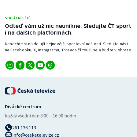
Stolní tenis
SOCIÁLNÍ SÍTĚ
Triatlon
Odteď vám už nic neunikne. Sledujte ČT sport
i na dalších platformách.
Veslování
Nenechte si nikde ujít nejnovější sportovní události. Sledujte nás i
Vodní slalom
na Facebooku, X, Instagramu, Threads či YouTube a buďte v obraze.
Volejbal
Ostatní
Divácké centrum
každý všední den:
8:00—16:00 hodin
261 136 113
info@ceskatelevize.cz