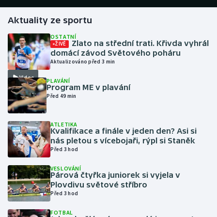
Aktuality ze sportu
Gymnastika
OSTATNÍ
Zlato na střední trati. Křivda vyhrál
ŽIVĚ
Házená
domácí závod Světového poháru
Aktualizováno před 3 min
Jezdectví
Video
PLAVÁNÍ
Program ME v plavání
Judo
Před 49 min
Krasobruslení
ATLETIKA
Kvalifikace a finále v jeden den? Asi si
Lezení
nás pletou s vícebojaři, rýpl si Staněk
Před 3 hod
Lyže a snowboard
VESLOVÁNÍ
Párová čtyřka juniorek si vyjela v
Moderní pětiboj
Plovdivu světové stříbro
Před 3 hod
Motorsport
FOTBAL