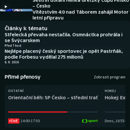
Sestřih utkání Hlinka Gretzky Cupu Finsko
Baseball a softbal
Soutěže
– Česko
Vítězstvím 4:0 nad Táborem zahájil Motor
Basketbal
Historické návraty
letní přípravu
Články k tématu
Biatlon
Aplikace ČT sport
Střelecká převaha nestačila. Osmnáctka prohrála i
se Švýcarskem
Boby a skeleton
AZ kvíz
Před 7 hod
Nejlépe placený český sportovec je opět Pastrňák,
podle Forbesu vydělal 275 milionů
Box
6. 8. 2026
Curling
Přímé přenosy
Zobrazit program
Dostihy
OSTATNÍ
HOKEJ
Orientační běh: SP Česko – střední trať
Hokej: Exh
Florbal
Futsal
14:00
-
17:50
Dnes
,
16:55
-
19
ŽIVĚ
Golf