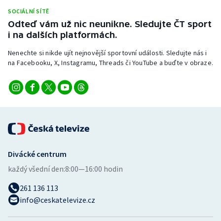
Stolní tenis
SOCIÁLNÍ SÍTĚ
Odteď vám už nic neunikne. Sledujte ČT sport
Triatlon
i na dalších platformách.
Nenechte si nikde ujít nejnovější sportovní události. Sledujte nás i
Veslování
na Facebooku, X, Instagramu, Threads či YouTube a buďte v obraze.
Vodní slalom
Volejbal
Ostatní
Divácké centrum
každý všední den:
8:00—16:00 hodin
261 136 113
info@ceskatelevize.cz