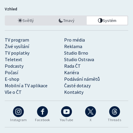
Vzhled
Světlý
Tmavý
Systém
TV program
Pro média
Živé vysílání
Reklama
TV poplatky
Studio Brno
Teletext
Studio Ostrava
Podcasty
Rada ČT
Počasí
Kariéra
E-shop
Podávání námětů
Mobilní a TV aplikace
Časté dotazy
Vše o ČT
Kontakty
Instagram
Facebook
YouTube
X
Threads