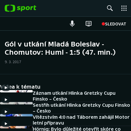
POPULÁRNÍ
SLEDOVAT
Fotbal
Gól v utkání Mladá Boleslav -
Chomutov: Huml - 1:5 (47. min.)
Hokej
9. 3. 2017
Tenis
Atletika
Videa k tématu
Cyklistika
Záznam utkání Hlinka Gretzky Cupu
Finsko – Česko
Sestřih utkání Hlinka Gretzky Cupu Finsko
DALŠÍ SPORTY
– Česko
Vítězstvím 4:0 nad Táborem zahájil Motor
Americký fotbal
NEPŘEHLÉDNĚTE
letní přípravu
Hörnig: Bylo důležité otevřít skóre co