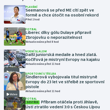
PLAVÁNÍ
Seemanová se před ME cítí zpět ve
Gymnastika
formě a chce útočit na osobní rekord
Před 1 hod
Házená
FOTBAL
Liberec díky gólu Dulaye připravil
Jezdectví
Zbrojovku o neporazitelnost
Aktualizováno před 8 hod
Judo
VODNÍ SLALOM
Další juniorská medaile a hned zlatá.
Krasobruslení
Kočířová je mistryní Evropy na kajaku
Aktualizováno před 11 hod
Lezení
Video
SPORTOVNÍ STŘELBA
Šindlerová vybojovala titul mistryně
Lyže a snowboard
Evropy do 23 let ve střelbě ze sportovní
pistole
Aktualizováno před 11 hod
Moderní pětiboj
Video
FOTBAL
Příbram otáčela proti Jihlavě,
SESTŘIH
Motorsport
Ústí ztratilo vedení 3:0 s Českou Lípou