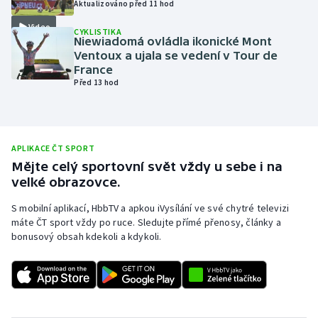
Aktualizováno před 11 hod
Olympijské hry
Video
CYKLISTIKA
Niewiadomá ovládla ikonické Mont
Parasport
Ventoux a ujala se vedení v Tour de
France
Před 13 hod
Plavání
Plážový volejbal
APLIKACE ČT SPORT
Ragby
Mějte celý sportovní svět vždy u sebe i na
velké obrazovce.
Rychlobruslení
S mobilní aplikací, HbbTV a apkou iVysílání ve své chytré televizi
máte ČT sport vždy po ruce. Sledujte přímé přenosy, články a
Rychlostní kanoistika
bonusový obsah kdekoli a kdykoli.
Short track
Sportovní střelba