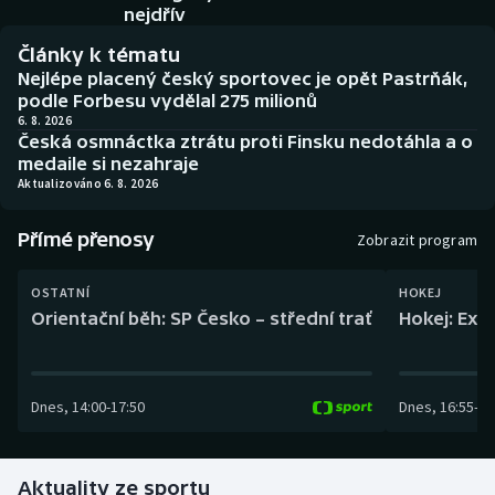
Baseball a softbal
Soutěže
nejdřív
Články k tématu
Basketbal
Historické návraty
Nejlépe placený český sportovec je opět Pastrňák,
podle Forbesu vydělal 275 milionů
Biatlon
Aplikace ČT sport
6. 8. 2026
Česká osmnáctka ztrátu proti Finsku nedotáhla a o
medaile si nezahraje
Boby a skeleton
AZ kvíz
Aktualizováno 6. 8. 2026
Box
Přímé přenosy
Zobrazit program
Curling
OSTATNÍ
HOKEJ
Orientační běh: SP Česko – střední trať
Hokej: Exh
Dostihy
Florbal
Dnes
,
14:00
-
17:50
Dnes
,
16:55
-
19
Futsal
Aktuality ze sportu
Golf