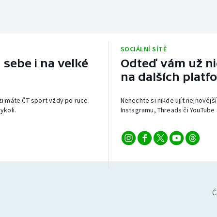
SOCIÁLNÍ SÍTĚ
 sebe i na velké
Odteď vám už nic
na dalších platf
izi máte ČT sport vždy po ruce.
Nenechte si nikde ujít nejnovější
ykoli.
Instagramu, Threads či YouTube 
Č