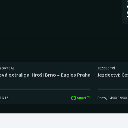
Moderní pětiboj
Triatlon
Motorsport
Veslování
Olympijské hry
Vodní slalom
Parasport
Volejbal
Plavání
Ostatní
 SOFTBAL
JEZDECTVÍ
Plážový volejbal
ová extraliga: Hroši Brno – Eagles Praha
Jezdectví: Č
16:15
Dnes
,
14:00
-
19:00