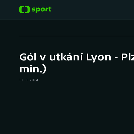
POPULÁRNÍ
DALŠÍ SPORTY
Fotbal
Americký fotbal
Gól v utkání Lyon - Pl
Hokej
Baseball a softbal
min.)
Tenis
Basketbal
13. 3. 2014
Atletika
Biatlon
Cyklistika
Boby a skeleton
Box