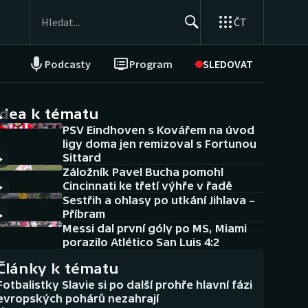
ČT
Podcasty
Program
SLEDOVAT
NEPŘEHLÉDNĚTE
Soutěže
idea k tématu
PSV Eindhoven s Kovářem na úvod
Historické návraty
ligy doma jen remizoval s Fortunou
Sittard
Aplikace ČT sport
Záložník Pavel Bucha pomohl
Cincinnati ke třetí výhře v řadě
AZ kvíz
Sestřih a ohlasy po utkání Jihlava –
Příbram
Messi dal první góly po MS, Miami
porazilo Atlético San Luis 4:2
Články k tématu
Fotbalistky Slavie si po další prohře hlavní fázi
evropských pohárů nezahrají