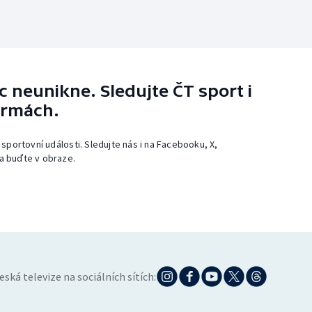
 neunikne. Sledujte ČT sport i
ormách.
 sportovní události. Sledujte nás i na Facebooku, X,
a buďte v obraze.
eská televize na sociálních sítích: