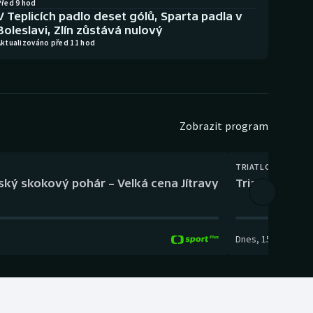
Před 9 hod
V Teplicích padlo deset gólů, Sparta padla v
Boleslavi, Zlín zůstává nulový
Aktualizováno před 11 hod
Zobrazit program
TRIATLON
eský skokový pohár – Velká cena Jítravy
Triatlon: XTE
Dnes
,
15:00
-
16:10