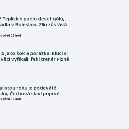
V Teplicích padlo deset gólů,
adla v Boleslavi, Zlín zůstává
o před 11 hod
:5 jako šok a porážka. Kluci si
věcí vyříkali, řekl trenér Plzně
alistou roku je podeváté
ský, Čechová slaví poprvé
o před 12 hod