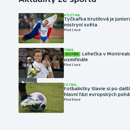
ATLETIKA
Tyčkařka Krutilová je junio
mistryní světa
Před 1 hod
TENIS
Lehečka v Montrealu
SESTŘIH
osmifinále
Před 1 hod
Video
FOTBAL
Fotbalistky Slavie si po dalš
hlavní fázi evropských pohá
Před 9 hod