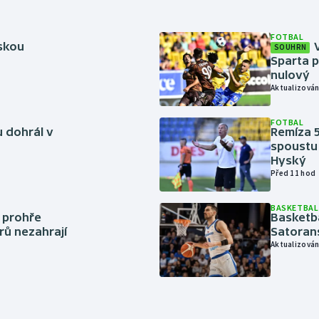
FOTBAL
rskou
SOUHRN
Sparta p
nulový
Aktualizován
FOTBAL
 dohrál v
Remíza 5
spoustu 
Hyský
Před 11 hod
BASKETBAL
í prohře
Basketb
rů nezahrají
Satoran
Aktualizován