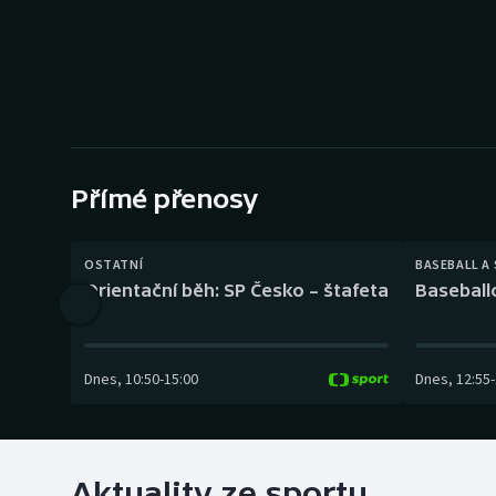
Curling
Dostihy
Florbal
Futsal
Přímé přenosy
Golf
OSTATNÍ
BASEBALL A
Gymnastika
Orientační běh: SP Česko – štafeta
Baseball
Dnes
,
10:50
-
15:00
Dnes
,
12:55
-
Aktuality ze sportu