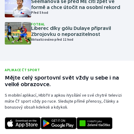
Seemanová se před ME cítí zpět ve
formě a chce útočit na osobní rekord
Olympijské hry
Před 5 hod
Parasport
FOTBAL
Liberec díky gólu Dulaye připravil
Zbrojovku o neporazitelnost
Plavání
Aktualizováno před 12 hod
Plážový volejbal
Ragby
APLIKACE ČT SPORT
Mějte celý sportovní svět vždy u sebe i na
Rychlobruslení
velké obrazovce.
Rychlostní kanoistika
S mobilní aplikací, HbbTV a apkou iVysílání ve své chytré televizi
máte ČT sport vždy po ruce. Sledujte přímé přenosy, články a
bonusový obsah kdekoli a kdykoli.
Short track
Sportovní střelba