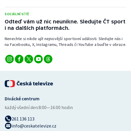
Stolní tenis
SOCIÁLNÍ SÍTĚ
Triatlon
Odteď vám už nic neunikne. Sledujte ČT sport
i na dalších platformách.
Veslování
Nenechte si nikde ujít nejnovější sportovní události. Sledujte nás i
na Facebooku, X, Instagramu, Threads či YouTube a buďte v obraze.
Vodní slalom
Volejbal
Ostatní
Divácké centrum
každý všední den:
8:00—16:00 hodin
261 136 113
info@ceskatelevize.cz