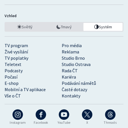
Vzhled
Světlý
Tmavý
Systém
TV program
Pro média
Živé vysílání
Reklama
TV poplatky
Studio Brno
Teletext
Studio Ostrava
Podcasty
Rada ČT
Počasí
Kariéra
E-shop
Podávání námětů
Mobilní a TV aplikace
Časté dotazy
Vše o ČT
Kontakty
Instagram
Facebook
YouTube
X
Threads