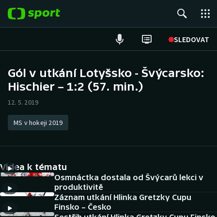
POPULÁRNÍ
SLEDOVAT
Fotbal
Gól v utkání Lotyšsko - Švýcarsko:
Hischier – 1:2 (57. min.)
Hokej
12. 5. 2019
Tenis
MS v hokeji 2019
Atletika
Cyklistika
Videa k tématu
DALŠÍ SPORTY
Osmnáctka dostala od Švýcarů lekci v
produktivitě
Záznam utkání Hlinka Gretzky Cupu
Americký fotbal
NEPŘEHLÉDNĚTE
Finsko – Česko