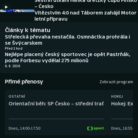
Sestřih utkání Hlinka Gretzky Cupu Finsko
Baseball a softbal
Soutěže
– Česko
Vítězstvím 4:0 nad Táborem zahájil Motor
Basketbal
Historické návraty
letní přípravu
Články k tématu
Biatlon
Aplikace ČT sport
Střelecká převaha nestačila. Osmnáctka prohrála i
se Švýcarskem
Boby a skeleton
AZ kvíz
Před 2 hod
Nejlépe placený český sportovec je opět Pastrňák,
podle Forbesu vydělal 275 milionů
Box
6. 8. 2026
Curling
Přímé přenosy
Zobrazit program
Dostihy
OSTATNÍ
HOKEJ
Orientační běh: SP Česko – střední trať
Hokej: Exh
Florbal
Futsal
Dnes
,
14:00
-
17:50
Dnes
,
16:55
-
19
Golf