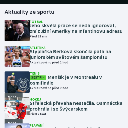
Aktuality ze sportu
Gymnastika
FOTBAL
Jeho skvělá práce se nedá ignorovat,
Házená
zní z Jižní Ameriky na Infantinovu adresu
Před 28 min
Jezdectví
ATLETIKA
Stýplařka Berková skončila pátá na
Judo
juniorském světovém šampionátu
Aktualizováno před 1 hod
Krasobruslení
TENIS
Menšík je v Montrealu v
SESTŘIH
Lezení
osmifinále
Aktualizováno před 2 hod
Lyže a snowboard
Video
HOKEJ
Střelecká převaha nestačila. Osmnáctka
Moderní pětiboj
prohrála i se Švýcarskem
Před 2 hod
Motorsport
Video
PLAVÁNÍ