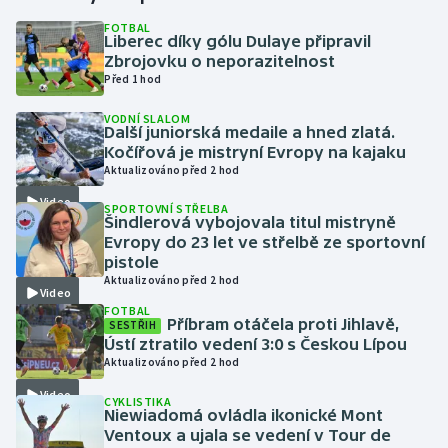
FOTBAL
Liberec díky gólu Dulaye připravil
Gymnastika
Zbrojovku o neporazitelnost
Před 1 hod
Házená
VODNÍ SLALOM
Další juniorská medaile a hned zlatá.
Jezdectví
Kočířová je mistryní Evropy na kajaku
Aktualizováno před 2 hod
Judo
Video
SPORTOVNÍ STŘELBA
Šindlerová vybojovala titul mistryně
Krasobruslení
Evropy do 23 let ve střelbě ze sportovní
pistole
Aktualizováno před 2 hod
Lezení
Video
FOTBAL
Příbram otáčela proti Jihlavě,
SESTŘIH
Lyže a snowboard
Ústí ztratilo vedení 3:0 s Českou Lípou
Aktualizováno před 2 hod
Moderní pětiboj
Video
CYKLISTIKA
Niewiadomá ovládla ikonické Mont
Motorsport
Ventoux a ujala se vedení v Tour de