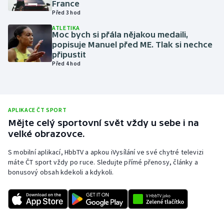
France
Před 3 hod
Olympijské hry
ATLETIKA
Moc bych si přála nějakou medaili,
Parasport
popisuje Manuel před ME. Tlak si nechce
připustit
Plavání
Před 4 hod
Plážový volejbal
Ragby
APLIKACE ČT SPORT
Mějte celý sportovní svět vždy u sebe i na
velké obrazovce.
Rychlobruslení
S mobilní aplikací, HbbTV a apkou iVysílání ve své chytré televizi
Rychlostní kanoistika
máte ČT sport vždy po ruce. Sledujte přímé přenosy, články a
bonusový obsah kdekoli a kdykoli.
Short track
Sportovní střelba