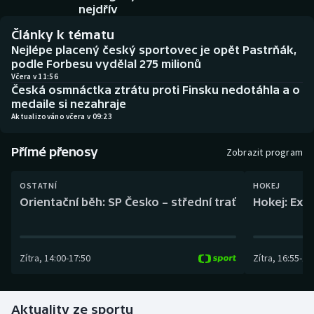
Baseball a softbal
Soutěže
nejdřív
Články k tématu
Basketbal
Historické návraty
Nejlépe placený český sportovec je opět Pastrňák,
podle Forbesu vydělal 275 milionů
Biatlon
Aplikace ČT sport
Včera v 11:56
Česká osmnáctka ztrátu proti Finsku nedotáhla a o
medaile si nezahraje
Boby a skeleton
AZ kvíz
Aktualizováno včera v 09:23
Box
Přímé přenosy
Zobrazit program
Curling
OSTATNÍ
HOKEJ
Orientační běh: SP Česko – střední trať
Hokej: Exh
Dostihy
Florbal
Zítra
,
14:00
-
17:50
Zítra
,
16:55
-
19
Futsal
Aktuality ze sportu
Golf