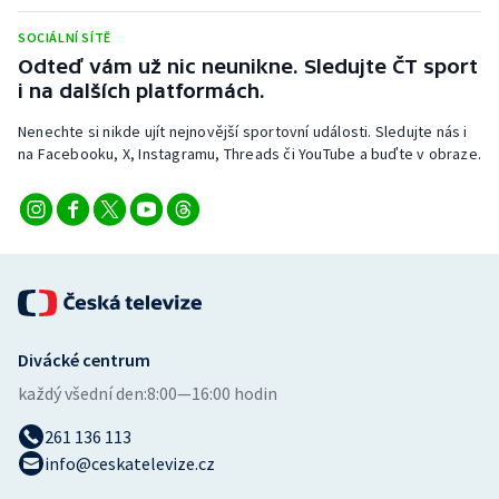
Stolní tenis
SOCIÁLNÍ SÍTĚ
Odteď vám už nic neunikne. Sledujte ČT sport
Triatlon
i na dalších platformách.
Veslování
Nenechte si nikde ujít nejnovější sportovní události. Sledujte nás i
na Facebooku, X, Instagramu, Threads či YouTube a buďte v obraze.
Vodní slalom
Volejbal
Ostatní
Divácké centrum
každý všední den:
8:00—16:00 hodin
261 136 113
info@ceskatelevize.cz