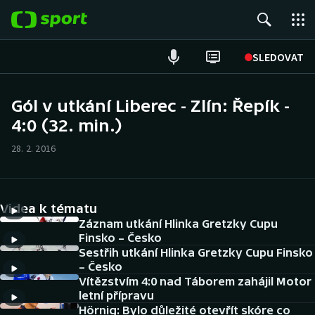
POPULÁRNÍ
SLEDOVAT
Fotbal
Gól v utkání Liberec - Zlín: Řepík -
4:0 (32. min.)
Hokej
28. 2. 2016
Tenis
Atletika
Videa k tématu
Cyklistika
Záznam utkání Hlinka Gretzky Cupu
Finsko – Česko
Sestřih utkání Hlinka Gretzky Cupu Finsko
DALŠÍ SPORTY
– Česko
Vítězstvím 4:0 nad Táborem zahájil Motor
Americký fotbal
NEPŘEHLÉDNĚTE
letní přípravu
Hörnig: Bylo důležité otevřít skóre co