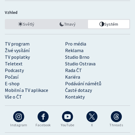
Vzhled
Světlý
Tmavý
Systém
TV program
Pro média
Živé vysílání
Reklama
TV poplatky
Studio Brno
Teletext
Studio Ostrava
Podcasty
Rada ČT
Počasí
Kariéra
E-shop
Podávání námětů
Mobilní a TV aplikace
Časté dotazy
Vše o ČT
Kontakty
Instagram
Facebook
YouTube
X
Threads