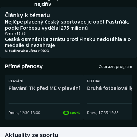
Baseball a softbal
Soutěže
nejdřív
Články k tématu
Basketbal
Historické návraty
Nejlépe placený český sportovec je opět Pastrňák,
podle Forbesu vydělal 275 milionů
Biatlon
Aplikace ČT sport
Včera v 11:56
Česká osmnáctka ztrátu proti Finsku nedotáhla a o
medaile si nezahraje
Boby a skeleton
AZ kvíz
Aktualizováno včera v 09:23
Box
Přímé přenosy
Zobrazit program
Curling
PLAVÁNÍ
FOTBAL
Plavání: TK před ME v plavání
Druhá fotbalová liga
Dostihy
Florbal
Dnes
,
12:30
-
13:00
Dnes
,
17:35
-
19:55
Futsal
Aktuality ze sportu
Golf