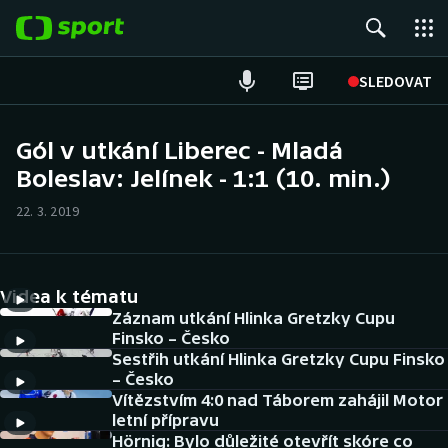
POPULÁRNÍ
SLEDOVAT
Fotbal
Gól v utkání Liberec - Mladá
Boleslav: Jelínek - 1:1 (10. min.)
Hokej
22. 3. 2019
Tenis
Atletika
Videa k tématu
Cyklistika
Záznam utkání Hlinka Gretzky Cupu
Finsko – Česko
Sestřih utkání Hlinka Gretzky Cupu Finsko
DALŠÍ SPORTY
– Česko
Vítězstvím 4:0 nad Táborem zahájil Motor
Americký fotbal
NEPŘEHLÉDNĚTE
letní přípravu
Hörnig: Bylo důležité otevřít skóre co