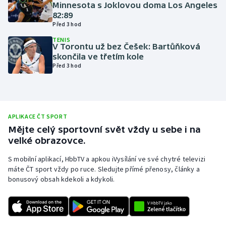
Minnesota s Joklovou doma Los Angeles
Olympijské hry
82:89
Před 3 hod
Parasport
TENIS
V Torontu už bez Češek: Bartůňková
skončila ve třetím kole
Plavání
Před 3 hod
Plážový volejbal
Ragby
APLIKACE ČT SPORT
Mějte celý sportovní svět vždy u sebe i na
Rychlobruslení
velké obrazovce.
S mobilní aplikací, HbbTV a apkou iVysílání ve své chytré televizi
Rychlostní kanoistika
máte ČT sport vždy po ruce. Sledujte přímé přenosy, články a
bonusový obsah kdekoli a kdykoli.
Short track
Sportovní střelba