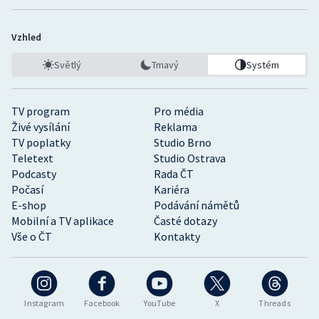
Vzhled
Světlý
Tmavý
Systém
TV program
Pro média
Živé vysílání
Reklama
TV poplatky
Studio Brno
Teletext
Studio Ostrava
Podcasty
Rada ČT
Počasí
Kariéra
E-shop
Podávání námětů
Mobilní a TV aplikace
Časté dotazy
Vše o ČT
Kontakty
Instagram
Facebook
YouTube
X
Threads