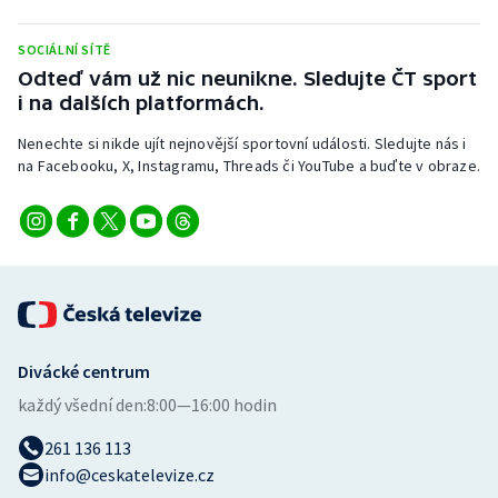
Stolní tenis
SOCIÁLNÍ SÍTĚ
Triatlon
Odteď vám už nic neunikne. Sledujte ČT sport
i na dalších platformách.
Veslování
Nenechte si nikde ujít nejnovější sportovní události. Sledujte nás i
na Facebooku, X, Instagramu, Threads či YouTube a buďte v obraze.
Vodní slalom
Volejbal
Ostatní
Divácké centrum
každý všední den:
8:00—16:00 hodin
261 136 113
info@ceskatelevize.cz