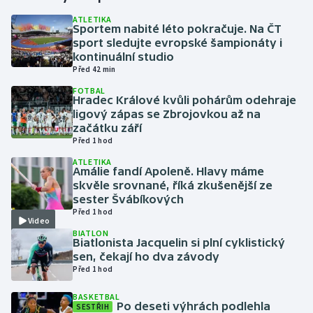
ATLETIKA
Sportem nabité léto pokračuje. Na ČT
Gymnastika
sport sledujte evropské šampionáty i
kontinuální studio
Házená
Před 42 min
FOTBAL
Jezdectví
Hradec Králové kvůli pohárům odehraje
ligový zápas se Zbrojovkou až na
začátku září
Judo
Před 1 hod
ATLETIKA
Krasobruslení
Amálie fandí Apoleně. Hlavy máme
skvěle srovnané, říká zkušenější ze
Lezení
sester Švábíkových
Před 1 hod
Video
Lyže a snowboard
BIATLON
Biatlonista Jacquelin si plní cyklistický
sen, čekají ho dva závody
Moderní pětiboj
Před 1 hod
BASKETBAL
Motorsport
Po deseti výhrách podlehla
SESTŘIH