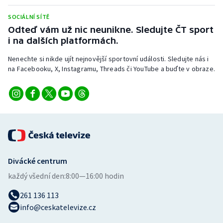
Stolní tenis
SOCIÁLNÍ SÍTĚ
Odteď vám už nic neunikne. Sledujte ČT sport
Triatlon
i na dalších platformách.
Veslování
Nenechte si nikde ujít nejnovější sportovní události. Sledujte nás i
na Facebooku, X, Instagramu, Threads či YouTube a buďte v obraze.
Vodní slalom
Volejbal
Ostatní
Divácké centrum
každý všední den:
8:00—16:00 hodin
261 136 113
info@ceskatelevize.cz