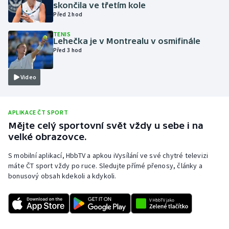
skončila ve třetím kole
Olympijské hry
Před 2 hod
TENIS
Parasport
Lehečka je v Montrealu v osmifinále
Před 3 hod
Plavání
Video
Plážový volejbal
Ragby
APLIKACE ČT SPORT
Mějte celý sportovní svět vždy u sebe i na
velké obrazovce.
Rychlobruslení
S mobilní aplikací, HbbTV a apkou iVysílání ve své chytré televizi
Rychlostní kanoistika
máte ČT sport vždy po ruce. Sledujte přímé přenosy, články a
bonusový obsah kdekoli a kdykoli.
Short track
Sportovní střelba