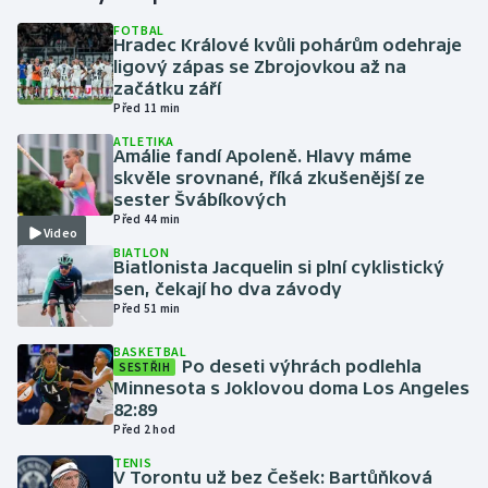
FOTBAL
Hradec Králové kvůli pohárům odehraje
Gymnastika
ligový zápas se Zbrojovkou až na
začátku září
Házená
Před 11 min
ATLETIKA
Jezdectví
Amálie fandí Apoleně. Hlavy máme
skvěle srovnané, říká zkušenější ze
sester Švábíkových
Judo
Před 44 min
Video
BIATLON
Krasobruslení
Biatlonista Jacquelin si plní cyklistický
sen, čekají ho dva závody
Lezení
Před 51 min
BASKETBAL
Lyže a snowboard
Po deseti výhrách podlehla
SESTŘIH
Minnesota s Joklovou doma Los Angeles
82:89
Moderní pětiboj
Před 2 hod
TENIS
Motorsport
V Torontu už bez Češek: Bartůňková