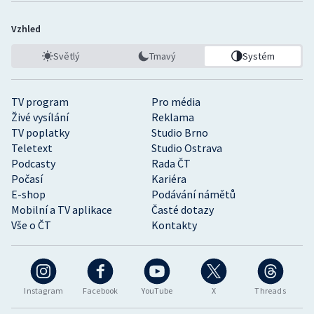
Vzhled
Světlý
Tmavý
Systém
TV program
Pro média
Živé vysílání
Reklama
TV poplatky
Studio Brno
Teletext
Studio Ostrava
Podcasty
Rada ČT
Počasí
Kariéra
E-shop
Podávání námětů
Mobilní a TV aplikace
Časté dotazy
Vše o ČT
Kontakty
Instagram
Facebook
YouTube
X
Threads