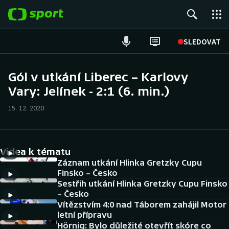
POPULÁRNÍ
SLEDOVAT
Fotbal
Gól v utkání Liberec – Karlovy
Vary: Jelínek - 2:1 (6. min.)
Hokej
15. 12. 2020
Tenis
Atletika
Videa k tématu
Cyklistika
Záznam utkání Hlinka Gretzky Cupu
Finsko – Česko
Sestřih utkání Hlinka Gretzky Cupu Finsko
DALŠÍ SPORTY
– Česko
Vítězstvím 4:0 nad Táborem zahájil Motor
Americký fotbal
NEPŘEHLÉDNĚTE
letní přípravu
Hörnig: Bylo důležité otevřít skóre co