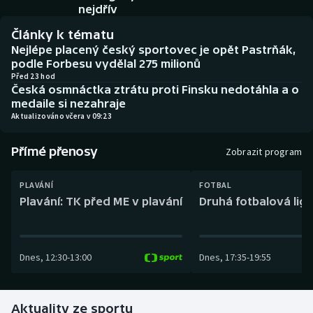
Baseball a softbal
Soutěže
nejdřív
Články k tématu
Basketbal
Historické návraty
Nejlépe placený český sportovec je opět Pastrňák,
podle Forbesu vydělal 275 milionů
Biatlon
Aplikace ČT sport
Před 23 hod
Česká osmnáctka ztrátu proti Finsku nedotáhla a o
medaile si nezahraje
Boby a skeleton
AZ kvíz
Aktualizováno včera v 09:23
Box
Přímé přenosy
Zobrazit program
Curling
PLAVÁNÍ
FOTBAL
Plavání: TK před ME v plavání
Druhá fotbalová liga
Dostihy
Florbal
Dnes
,
12:30
-
13:00
Dnes
,
17:35
-
19:55
Futsal
Aktuality ze sportu
Golf