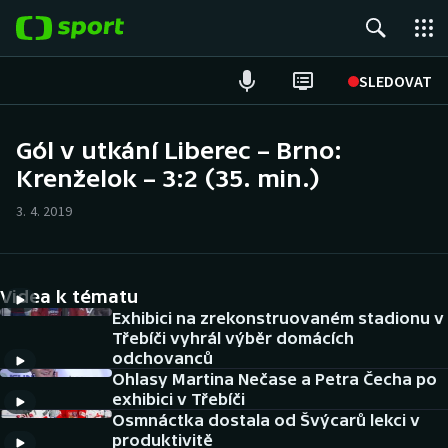
POPULÁRNÍ
SLEDOVAT
Fotbal
Gól v utkání Liberec – Brno:
Krenželok – 3:2 (35. min.)
Hokej
3. 4. 2019
Tenis
Atletika
Videa k tématu
Cyklistika
Exhibici na zrekonstruovaném stadionu v
Třebíči vyhrál výběr domácích
odchovanců
DALŠÍ SPORTY
Ohlasy Martina Nečase a Petra Čecha po
exhibici v Třebíči
Americký fotbal
NEPŘEHLÉDNĚTE
Osmnáctka dostala od Švýcarů lekci v
produktivitě