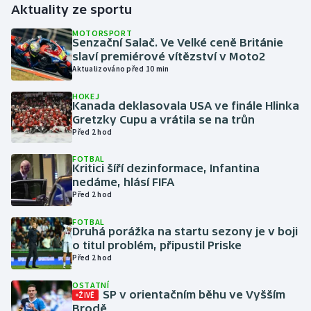
Aktuality ze sportu
Gymnastika
MOTORSPORT
Senzační Salač. Ve Velké ceně Británie
slaví premiérové vítězství v Moto2
Házená
Aktualizováno před 10 min
HOKEJ
Jezdectví
Kanada deklasovala USA ve finále Hlinka
Gretzky Cupu a vrátila se na trůn
Judo
Před 2 hod
FOTBAL
Krasobruslení
Kritici šíří dezinformace, Infantina
nedáme, hlásí FIFA
Před 2 hod
Lezení
FOTBAL
Lyže a snowboard
Druhá porážka na startu sezony je v boji
o titul problém, připustil Priske
Před 2 hod
Moderní pětiboj
OSTATNÍ
SP v orientačním běhu ve Vyšším
ŽIVĚ
Motorsport
Brodě