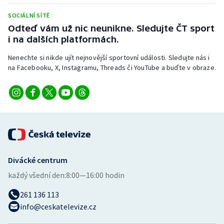
Stolní tenis
SOCIÁLNÍ SÍTĚ
Odteď vám už nic neunikne. Sledujte ČT sport
Triatlon
i na dalších platformách.
Veslování
Nenechte si nikde ujít nejnovější sportovní události. Sledujte nás i
na Facebooku, X, Instagramu, Threads či YouTube a buďte v obraze.
Vodní slalom
Volejbal
Ostatní
Divácké centrum
každý všední den:
8:00—16:00 hodin
261 136 113
info@ceskatelevize.cz