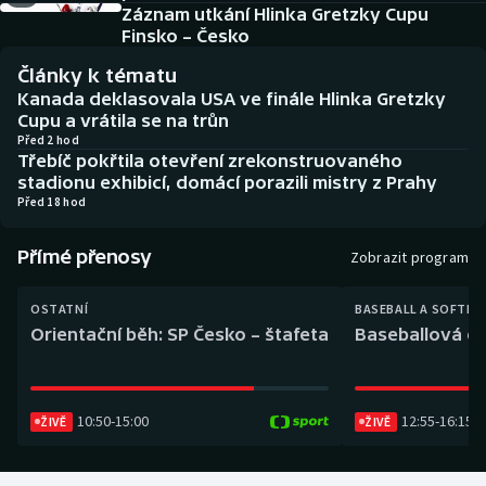
Baseball a softbal
Soutěže
Záznam utkání Hlinka Gretzky Cupu
Finsko – Česko
Basketbal
Historické návraty
Články k tématu
Kanada deklasovala USA ve finále Hlinka Gretzky
Biatlon
Aplikace ČT sport
Cupu a vrátila se na trůn
Před 2 hod
Třebíč pokřtila otevření zrekonstruovaného
Boby a skeleton
AZ kvíz
stadionu exhibicí, domácí porazili mistry z Prahy
Před 18 hod
Box
Přímé přenosy
Zobrazit program
Curling
OSTATNÍ
BASEBALL A SOFTBA
Dostihy
Orientační běh: SP Česko – štafeta
Baseballová ex
Florbal
10:50
-
15:00
12:55
-
16:15
ŽIVĚ
ŽIVĚ
Futsal
Golf