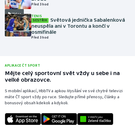
Před 3 hod
Olympijské hry
Video
TENIS
Světová jednička Sabalenková
SESTŘIH
Parasport
neuspěla ani v Torontu a končí v
osmifinále
Plavání
Před 3 hod
Plážový volejbal
APLIKACE ČT SPORT
Ragby
Mějte celý sportovní svět vždy u sebe i na
velké obrazovce.
Rychlobruslení
S mobilní aplikací, HbbTV a apkou iVysílání ve své chytré televizi
Rychlostní kanoistika
máte ČT sport vždy po ruce. Sledujte přímé přenosy, články a
bonusový obsah kdekoli a kdykoli.
Short track
Sportovní střelba