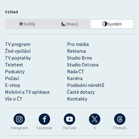
Vzhled
Světlý
Tmavý
Systém
TV program
Pro média
Živé vysílání
Reklama
TV poplatky
Studio Brno
Teletext
Studio Ostrava
Podcasty
Rada ČT
Počasí
Kariéra
E-shop
Podávání námětů
Mobilní a TV aplikace
Časté dotazy
Vše o ČT
Kontakty
Instagram
Facebook
YouTube
X
Threads