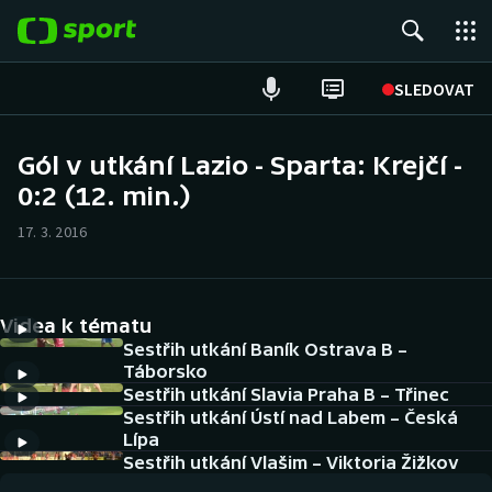
POPULÁRNÍ
SLEDOVAT
ME v atletice
Gól v utkání Lazio - Sparta: Krejčí -
0:2 (12. min.)
ME v plavání
17. 3. 2016
Fotbal
Hokej
Videa k tématu
Tenis
Sestřih utkání Baník Ostrava B –
Táborsko
Sestřih utkání Slavia Praha B – Třinec
DALŠÍ SPORTY
Sestřih utkání Ústí nad Labem – Česká
Lípa
Americký fotbal
NEPŘEHLÉDNĚTE
Sestřih utkání Vlašim – Viktoria Žižkov