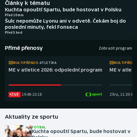
Články k tématu
Atletika
Soutěže
Kuchta opouští Spartu, bude hostovat v Polsku
Před 10 min
Baseball a softbal
Historické návraty
Šulc nepomůže Lyonu ani v odvetě. Čekám boj do
poslední minuty, řekl Fonseca
Před 5 hod
Basketbal
Aplikace ČT sport
Přímé přenosy
Biatlon
AZ kvíz
Zobrazit program
Boby a skeleton
MULTIPŘENOS
ATLETIKA
MULTIPŘEN
ME v atletice 2026: odpolední program
ME v atlet
Box
Curling
19:48
-
23:18
Zítra
,
11:20
-
14:
ŽIVĚ
Cyklistika
Aktuality ze sportu
Dostihy
FOTBAL
Kuchta opouští Spartu, bude hostovat v
Florbal