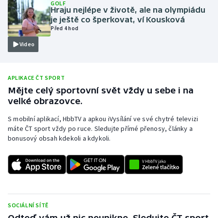
GOLF
Hraju nejlépe v životě, ale na olympiádu
Moderní pětiboj
je ještě co šperkovat, ví Kousková
Před 4 hod
Motorsport
Video
Olympijské hry
APLIKACE ČT SPORT
Parasport
Mějte celý sportovní svět vždy u sebe i na
velké obrazovce.
Plavání
S mobilní aplikací, HbbTV a apkou iVysílání ve své chytré televizi
máte ČT sport vždy po ruce. Sledujte přímé přenosy, články a
Plážový volejbal
bonusový obsah kdekoli a kdykoli.
Ragby
Rychlobruslení
Rychlostní kanoistika
SOCIÁLNÍ SÍTĚ
Odteď vám už nic neunikne. Sledujte ČT sport