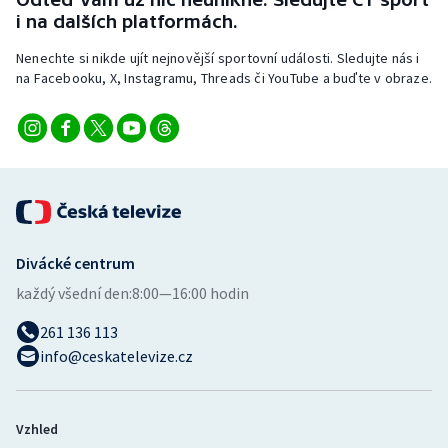
Short track
i na dalších platformách.
Nenechte si nikde ujít nejnovější sportovní události. Sledujte nás i
Sportovní střelba
na Facebooku, X, Instagramu, Threads či YouTube a buďte v obraze.
Stolní tenis
Triatlon
Veslování
Vodní slalom
Divácké centrum
každý všední den:
8:00—16:00 hodin
Volejbal
261 136 113
Ostatní
info@ceskatelevize.cz
Vzhled