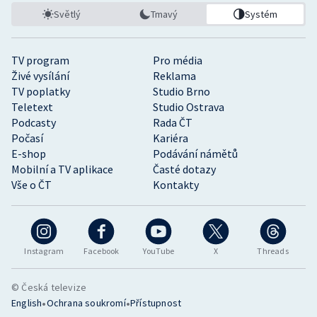
Světlý
Tmavý
Systém
TV program
Pro média
Živé vysílání
Reklama
TV poplatky
Studio Brno
Teletext
Studio Ostrava
Podcasty
Rada ČT
Počasí
Kariéra
E-shop
Podávání námětů
Mobilní a TV aplikace
Časté dotazy
Vše o ČT
Kontakty
Instagram
Facebook
YouTube
X
Threads
© Česká televize
•
•
English
Ochrana soukromí
Přístupnost