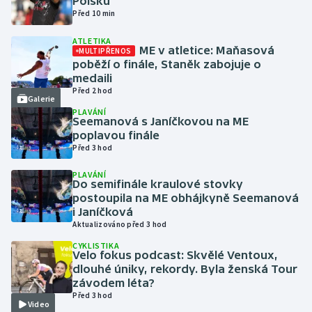
Polsku
Před 10 min
Futsal
ATLETIKA
ME v atletice: Maňasová
MULTIPŘENOS
poběží o finále, Staněk zabojuje o
Golf
medaili
Před 2 hod
Gymnastika
Galerie
PLAVÁNÍ
Seemanová s Janíčkovou na ME
Házená
poplavou finále
Před 3 hod
Jezdectví
PLAVÁNÍ
Do semifinále kraulové stovky
postoupila na ME obhájkyně Seemanová
Judo
i Janíčková
Aktualizováno před 3 hod
Krasobruslení
CYKLISTIKA
Velo fokus podcast: Skvělé Ventoux,
Lezení
dlouhé úniky, rekordy. Byla ženská Tour
závodem léta?
Před 3 hod
Lyže a snowboard
Video