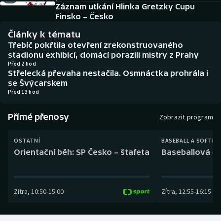
Baseball a softbal
Soutěže
Záznam utkání Hlinka Gretzky Cupu
Finsko – Česko
Basketbal
Historické návraty
Články k tématu
Třebíč pokřtila otevření zrekonstruovaného
Biatlon
Aplikace ČT sport
stadionu exhibicí, domácí porazili mistry z Prahy
Před 2 hod
Střelecká převaha nestačila. Osmnáctka prohrála i
Boby a skeleton
AZ kvíz
se Švýcarskem
Před 13 hod
Box
Přímé přenosy
Zobrazit program
Curling
OSTATNÍ
BASEBALL A SOFTBA
Dostihy
Orientační běh: SP Česko – štafeta
Baseballová ex
Florbal
Zítra
,
10:50
-
15:00
Zítra
,
12:55
-
16:15
Futsal
Golf