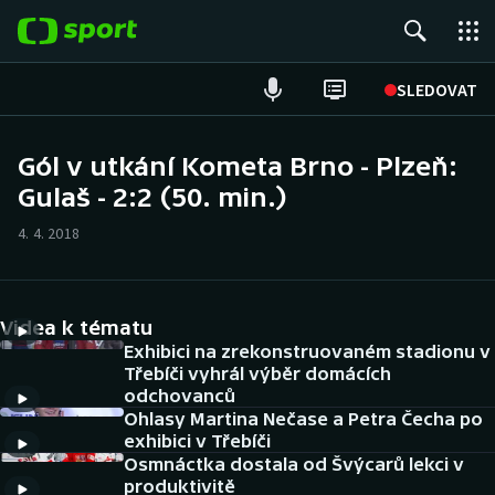
POPULÁRNÍ
SLEDOVAT
Fotbal
Gól v utkání Kometa Brno - Plzeň:
Gulaš - 2:2 (50. min.)
Hokej
4. 4. 2018
Tenis
Atletika
Videa k tématu
Cyklistika
Exhibici na zrekonstruovaném stadionu v
Třebíči vyhrál výběr domácích
odchovanců
DALŠÍ SPORTY
Ohlasy Martina Nečase a Petra Čecha po
exhibici v Třebíči
Americký fotbal
NEPŘEHLÉDNĚTE
Osmnáctka dostala od Švýcarů lekci v
produktivitě