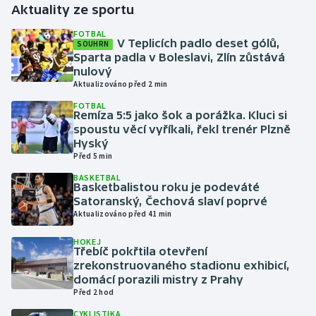
Aktuality ze sportu
Gymnastika
FOTBAL
V Teplicích padlo deset gólů,
SOUHRN
Sparta padla v Boleslavi, Zlín zůstává
Házená
nulový
Aktualizováno před 2 min
Jezdectví
FOTBAL
Remíza 5:5 jako šok a porážka. Kluci si
spoustu věcí vyříkali, řekl trenér Plzně
Judo
Hyský
Před 5 min
Krasobruslení
BASKETBAL
Basketbalistou roku je podeváté
Lezení
Satoranský, Čechová slaví poprvé
Aktualizováno před 41 min
Lyže a snowboard
HOKEJ
Třebíč pokřtila otevření
zrekonstruovaného stadionu exhibicí,
Moderní pětiboj
domácí porazili mistry z Prahy
Před 2 hod
Motorsport
CYKLISTIKA