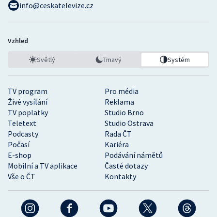
info@ceskatelevize.cz
Vzhled
Světlý
Tmavý
Systém
TV program
Pro média
Živé vysílání
Reklama
TV poplatky
Studio Brno
Teletext
Studio Ostrava
Podcasty
Rada ČT
Počasí
Kariéra
E-shop
Podávání námětů
Mobilní a TV aplikace
Časté dotazy
Vše o ČT
Kontakty