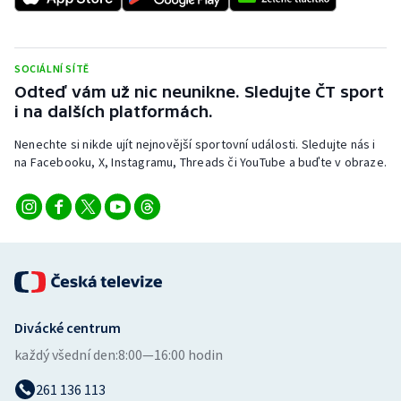
Stolní tenis
Triatlon
SOCIÁLNÍ SÍTĚ
Odteď vám už nic neunikne. Sledujte ČT sport
Veslování
i na dalších platformách.
Vodní slalom
Nenechte si nikde ujít nejnovější sportovní události. Sledujte nás i
na Facebooku, X, Instagramu, Threads či YouTube a buďte v obraze.
Volejbal
Ostatní
Divácké centrum
každý všední den:
8:00—16:00 hodin
261 136 113