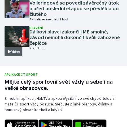
Volleringové se povedl závěrečný útok
Olympijské hry
a před poslední etapou se převlékla do
žlutého
Aktualizováno před 3 hod
Parasport
PLAVÁNÍ
Dálkoví plavci zakončili ME smolně,
Plavání
závod nemohli dokončit kvůli zahozené
čepičce
Před 3 hod
Plážový volejbal
Video
Ragby
APLIKACE ČT SPORT
Rychlobruslení
Mějte celý sportovní svět vždy u sebe i na
velké obrazovce.
Rychlostní kanoistika
S mobilní aplikací, HbbTV a apkou iVysílání ve své chytré televizi
Short track
máte ČT sport vždy po ruce. Sledujte přímé přenosy, články a
bonusový obsah kdekoli a kdykoli.
Sportovní střelba