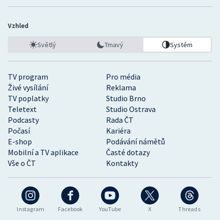
Vzhled
Světlý
Tmavý
Systém
TV program
Pro média
Živé vysílání
Reklama
TV poplatky
Studio Brno
Teletext
Studio Ostrava
Podcasty
Rada ČT
Počasí
Kariéra
E-shop
Podávání námětů
Mobilní a TV aplikace
Časté dotazy
Vše o ČT
Kontakty
Instagram
Facebook
YouTube
X
Threads