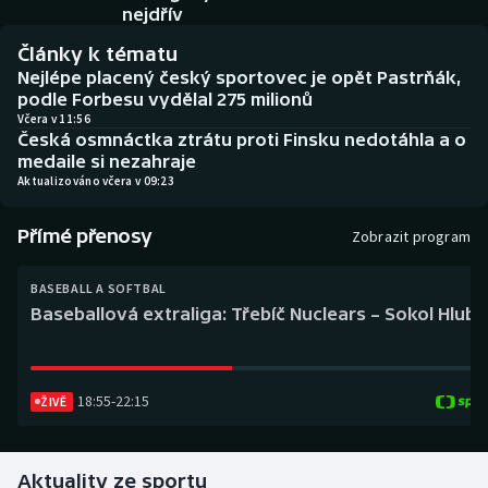
Baseball a softbal
Soutěže
nejdřív
Články k tématu
Basketbal
Historické návraty
Nejlépe placený český sportovec je opět Pastrňák,
podle Forbesu vydělal 275 milionů
Biatlon
Aplikace ČT sport
Včera v 11:56
Česká osmnáctka ztrátu proti Finsku nedotáhla a o
medaile si nezahraje
Boby a skeleton
AZ kvíz
Aktualizováno včera v 09:23
Box
Přímé přenosy
Zobrazit program
Curling
BASEBALL A SOFTBAL
Baseballová extraliga: Třebíč Nuclears – Sokol Hlub
Dostihy
Florbal
18:55
-
22:15
ŽIVĚ
Futsal
Aktuality ze sportu
Golf