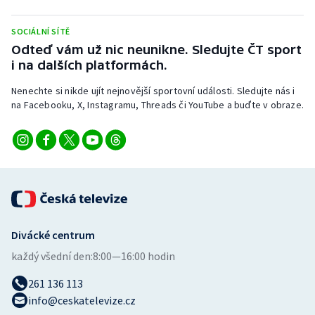
Stolní tenis
SOCIÁLNÍ SÍTĚ
Triatlon
Odteď vám už nic neunikne. Sledujte ČT sport
i na dalších platformách.
Veslování
Nenechte si nikde ujít nejnovější sportovní události. Sledujte nás i
na Facebooku, X, Instagramu, Threads či YouTube a buďte v obraze.
Vodní slalom
Volejbal
Ostatní
Divácké centrum
každý všední den:
8:00—16:00 hodin
261 136 113
info@ceskatelevize.cz