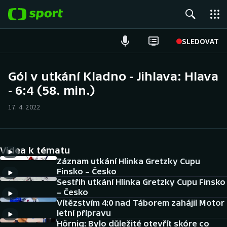
POPULÁRNÍ
SLEDOVAT
Fotbal
Gól v utkání Kladno - Jihlava: Hlava
- 6:4 (58. min.)
Hokej
17. 4. 2022
Tenis
Atletika
Videa k tématu
Cyklistika
Záznam utkání Hlinka Gretzky Cupu
Finsko – Česko
Sestřih utkání Hlinka Gretzky Cupu Finsko
DALŠÍ SPORTY
– Česko
Vítězstvím 4:0 nad Táborem zahájil Motor
Americký fotbal
NEPŘEHLÉDNĚTE
letní přípravu
Hörnig: Bylo důležité otevřít skóre co