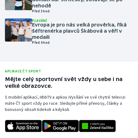
nehodě
Olympijské hry
Před 3 hod
PLAVÁNÍ
Parasport
Evropa je pro nás velká prověrka, říká
šéftrenérka plavců Škábová a věří v
medaili
Plavání
Před 4 hod
Plážový volejbal
Ragby
APLIKACE ČT SPORT
Mějte celý sportovní svět vždy u sebe i na
Rychlobruslení
velké obrazovce.
S mobilní aplikací, HbbTV a apkou iVysílání ve své chytré televizi
Rychlostní kanoistika
máte ČT sport vždy po ruce. Sledujte přímé přenosy, články a
bonusový obsah kdekoli a kdykoli.
Short track
Sportovní střelba