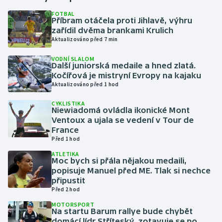
FOTBAL
Příbram otáčela proti Jihlavě, výhru
Gymnastika
zařídil dvěma brankami Krulich
Aktualizováno před 7 min
Házená
VODNÍ SLALOM
Další juniorská medaile a hned zlatá.
Jezdectví
Kočířová je mistryní Evropy na kajaku
Aktualizováno před 1 hod
Judo
CYKLISTIKA
Niewiadomá ovládla ikonické Mont
Krasobruslení
Ventoux a ujala se vedení v Tour de
France
Před 1 hod
Lezení
ATLETIKA
Moc bych si přála nějakou medaili,
Lyže a snowboard
popisuje Manuel před ME. Tlak si nechce
připustit
Moderní pětiboj
Před 2 hod
MOTORSPORT
Na startu Barum rallye bude chybět
Motorsport
domácí lídr Stříteský, zotavuje se po