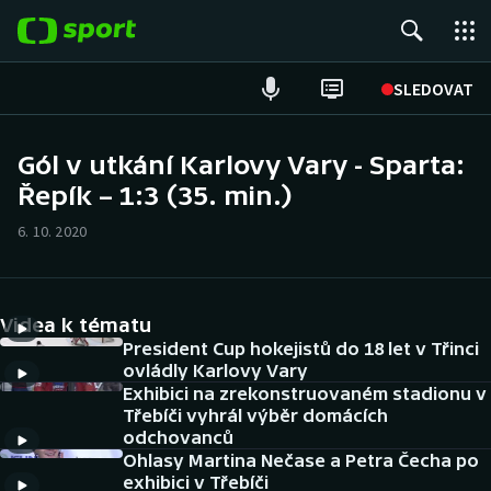
POPULÁRNÍ
SLEDOVAT
ME v atletice
Gól v utkání Karlovy Vary - Sparta:
Řepík – 1:3 (35. min.)
ME v plavání
6. 10. 2020
Fotbal
Hokej
Videa k tématu
Tenis
President Cup hokejistů do 18 let v Třinci
ovládly Karlovy Vary
Exhibici na zrekonstruovaném stadionu v
DALŠÍ SPORTY
Třebíči vyhrál výběr domácích
odchovanců
Americký fotbal
NEPŘEHLÉDNĚTE
Ohlasy Martina Nečase a Petra Čecha po
exhibici v Třebíči