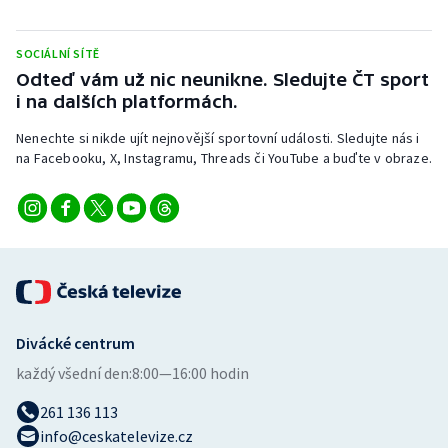
Short track
SOCIÁLNÍ SÍTĚ
Sportovní střelba
Odteď vám už nic neunikne. Sledujte ČT sport
i na dalších platformách.
Stolní tenis
Nenechte si nikde ujít nejnovější sportovní události. Sledujte nás i
Triatlon
na Facebooku, X, Instagramu, Threads či YouTube a buďte v obraze.
Veslování
Vodní slalom
Volejbal
Divácké centrum
Ostatní
každý všední den:
8:00—16:00 hodin
261 136 113
info@ceskatelevize.cz