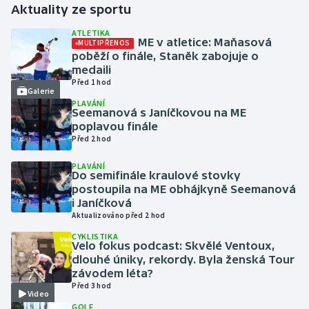
Aktuality ze sportu
Futsal
ATLETIKA
ME v atletice: Maňasová
MULTIPŘENOS
poběží o finále, Staněk zabojuje o
Golf
medaili
Před 1 hod
Galerie
Gymnastika
PLAVÁNÍ
Seemanová s Janíčkovou na ME
poplavou finále
Házená
Před 2 hod
Jezdectví
PLAVÁNÍ
Do semifinále kraulové stovky
postoupila na ME obhájkyně Seemanová
Judo
i Janíčková
Aktualizováno před 2 hod
Krasobruslení
CYKLISTIKA
Velo fokus podcast: Skvělé Ventoux,
dlouhé úniky, rekordy. Byla ženská Tour
Lezení
závodem léta?
Před 3 hod
Video
Lyže a snowboard
GOLF