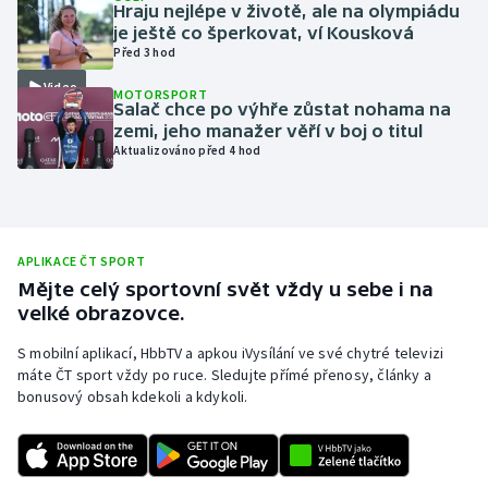
Hraju nejlépe v životě, ale na olympiádu
Moderní pětiboj
je ještě co šperkovat, ví Kousková
Před 3 hod
Motorsport
Video
MOTORSPORT
Salač chce po výhře zůstat nohama na
zemi, jeho manažer věří v boj o titul
Olympijské hry
Aktualizováno před 4 hod
Parasport
Plavání
APLIKACE ČT SPORT
Mějte celý sportovní svět vždy u sebe i na
Plážový volejbal
velké obrazovce.
Ragby
S mobilní aplikací, HbbTV a apkou iVysílání ve své chytré televizi
máte ČT sport vždy po ruce. Sledujte přímé přenosy, články a
bonusový obsah kdekoli a kdykoli.
Rychlobruslení
Rychlostní kanoistika