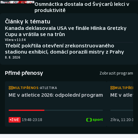
Atletika
Soutěže
Osmnáctka dostala od Švýcarů lekci v
produktivitě
Baseball a softbal
Historické návraty
Články k tématu
Kanada deklasovala USA ve finále Hlinka Gretzky
Basketbal
Aplikace ČT sport
Cupu a vrátila se na trůn
Včera v 11:34
Třebíč pokřtila otevření zrekonstruovaného
Biatlon
AZ kvíz
stadionu exhibicí, domácí porazili mistry z Prahy
8. 8. 2026
Boby a skeleton
Přímé přenosy
Zobrazit program
Box
MULTIPŘENOS
ATLETIKA
MULTIPŘEN
Curling
ME v atletice 2026: odpolední program
ME v atlet
Cyklistika
19:48
-
23:18
Zítra
,
11:20
-
14:
ŽIVĚ
Dostihy
Florbal