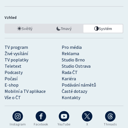
Vzhled
Světlý
Tmavý
Systém
TV program
Pro média
Živé vysílání
Reklama
TV poplatky
Studio Brno
Teletext
Studio Ostrava
Podcasty
Rada ČT
Počasí
Kariéra
E-shop
Podávání námětů
Mobilní a TV aplikace
Časté dotazy
Vše o ČT
Kontakty
Instagram
Facebook
YouTube
X
Threads