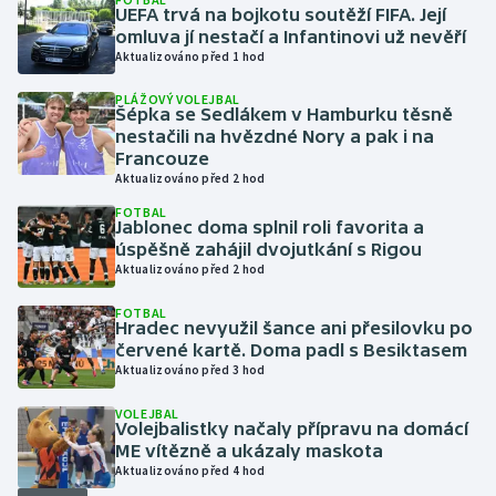
UEFA trvá na bojkotu soutěží FIFA. Její
omluva jí nestačí a Infantinovi už nevěří
Gymnastika
Aktualizováno před 1 hod
PLÁŽOVÝ VOLEJBAL
Házená
Šépka se Sedlákem v Hamburku těsně
nestačili na hvězdné Nory a pak i na
Jezdectví
Francouze
Aktualizováno před 2 hod
Judo
FOTBAL
Jablonec doma splnil roli favorita a
úspěšně zahájil dvojutkání s Rigou
Krasobruslení
Aktualizováno před 2 hod
FOTBAL
Lezení
Hradec nevyužil šance ani přesilovku po
červené kartě. Doma padl s Besiktasem
Lyže a snowboard
Aktualizováno před 3 hod
VOLEJBAL
Moderní pětiboj
Volejbalistky načaly přípravu na domácí
ME vítězně a ukázaly maskota
Aktualizováno před 4 hod
Motorsport