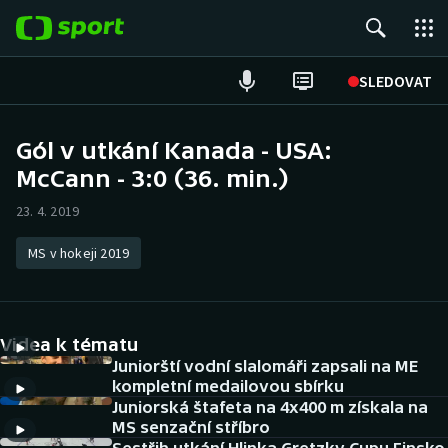
POPULÁRNÍ
SLEDOVAT
Fotbal
Gól v utkání Kanada - USA:
McCann - 3:0 (36. min.)
Hokej
23. 4. 2019
Tenis
MS v hokeji 2019
Atletika
Cyklistika
Videa k tématu
DALŠÍ SPORTY
Juniorští vodní slalomáři zapsali na ME
kompletní medailovou sbírku
Juniorská štafeta na 4x400 m získala na
Americký fotbal
NEPŘEHLÉDNĚTE
MS senzační stříbro