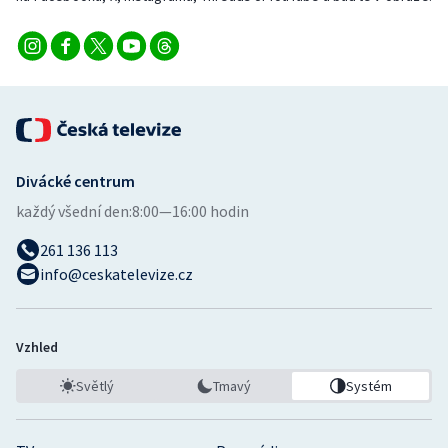
Stolní tenis
Triatlon
Veslování
Vodní slalom
Divácké centrum
Volejbal
každý všední den:
8:00—16:00 hodin
261 136 113
Ostatní
info@ceskatelevize.cz
Vzhled
Světlý
Tmavý
Systém