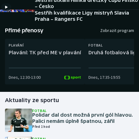
Sestřih utkání Hlinka Gretzky Cupu Finsko
Baseball a softbal
Soutěže
– Česko
Sestřih kvalifikace Ligy mistryň Slavia
Basketbal
Historické návraty
Praha – Rangers FC
Přímé přenosy
Zobrazit program
Biatlon
Aplikace ČT sport
PLAVÁNÍ
FOTBAL
Boby a skeleton
AZ kvíz
Plavání: TK před ME v plavání
Druhá fotbalová liga
Box
Dnes
,
12:30
-
13:00
Dnes
,
17:35
-
19:55
Curling
Dostihy
Aktuality ze sportu
Florbal
FOTBAL
Polidar dal dost možná první gól hlavou.
Palici nemám úplně špatnou, zářil
Futsal
Před 1 hod
Golf
FOTBAL