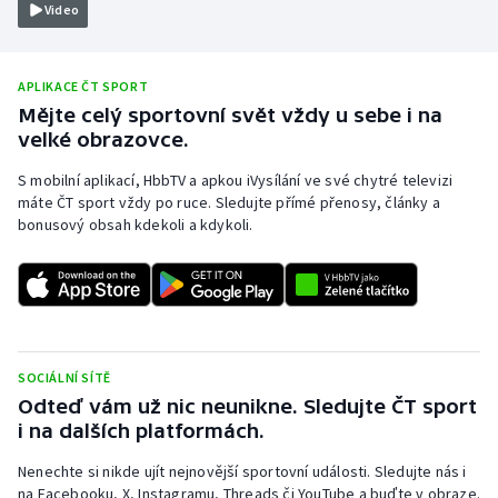
Video
Olympijské hry
Parasport
APLIKACE ČT SPORT
Mějte celý sportovní svět vždy u sebe i na
velké obrazovce.
Plavání
S mobilní aplikací, HbbTV a apkou iVysílání ve své chytré televizi
Plážový volejbal
máte ČT sport vždy po ruce. Sledujte přímé přenosy, články a
bonusový obsah kdekoli a kdykoli.
Ragby
Rychlobruslení
Rychlostní kanoistika
SOCIÁLNÍ SÍTĚ
Odteď vám už nic neunikne. Sledujte ČT sport
Short track
i na dalších platformách.
Sportovní střelba
Nenechte si nikde ujít nejnovější sportovní události. Sledujte nás i
na Facebooku, X, Instagramu, Threads či YouTube a buďte v obraze.