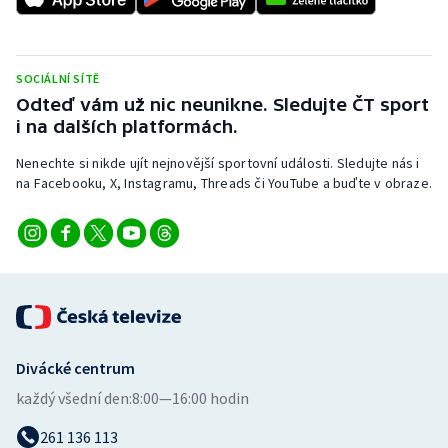
Stolní tenis
Triatlon
SOCIÁLNÍ SÍTĚ
Odteď vám už nic neunikne. Sledujte ČT sport
Veslování
i na dalších platformách.
Vodní slalom
Nenechte si nikde ujít nejnovější sportovní události. Sledujte nás i
na Facebooku, X, Instagramu, Threads či YouTube a buďte v obraze.
Volejbal
Ostatní
Divácké centrum
každý všední den:
8:00—16:00 hodin
261 136 113