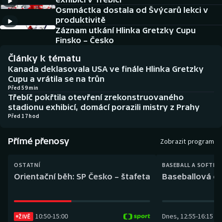
Baseball a softbal
Soutěže
Osmnáctka dostala od Švýcarů lekci v
produktivitě
Basketbal
Historické návraty
Záznam utkání Hlinka Gretzky Cupu
Finsko – Česko
Biatlon
Aplikace ČT sport
Články k tématu
Kanada deklasovala USA ve finále Hlinka Gretzky
Boby a skeleton
AZ kvíz
Cupu a vrátila se na trůn
Před 59 min
Třebíč pokřtila otevření zrekonstruovaného
Box
stadionu exhibicí, domácí porazili mistry z Prahy
Před 17 hod
Curling
Přímé přenosy
Zobrazit program
Dostihy
OSTATNÍ
BASEBALL A SOFTBA
Florbal
Orientační běh: SP Česko – štafeta
Baseballová ex
Futsal
10:50
-
15:00
Dnes
,
12:55
-
16:15
ŽIVĚ
Golf