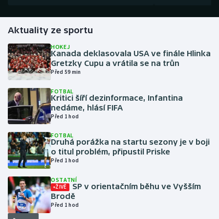
Gymnastika
Aktuality ze sportu
Házená
HOKEJ
Kanada deklasovala USA ve finále Hlinka
Gretzky Cupu a vrátila se na trůn
Jezdectví
Před 59 min
FOTBAL
Judo
Kritici šíří dezinformace, Infantina
nedáme, hlásí FIFA
Krasobruslení
Před 1 hod
FOTBAL
Lezení
Druhá porážka na startu sezony je v boji
o titul problém, připustil Priske
Před 1 hod
Lyže a snowboard
OSTATNÍ
Moderní pětiboj
SP v orientačním běhu ve Vyšším
ŽIVĚ
Brodě
Před 1 hod
Motorsport