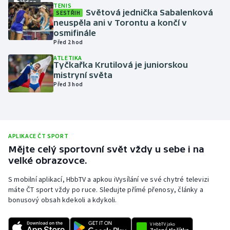
Video
TENIS
Světová jednička Sabalenková
SESTŘIH
Olympijské hry
neuspěla ani v Torontu a končí v
osmifinále
Parasport
Před 2 hod
ATLETIKA
Plavání
Tyčkařka Krutilová je juniorskou
mistryní světa
Před 3 hod
Plážový volejbal
Ragby
APLIKACE ČT SPORT
Rychlobruslení
Mějte celý sportovní svět vždy u sebe i na
velké obrazovce.
Rychlostní kanoistika
S mobilní aplikací, HbbTV a apkou iVysílání ve své chytré televizi
Short track
máte ČT sport vždy po ruce. Sledujte přímé přenosy, články a
bonusový obsah kdekoli a kdykoli.
Sportovní střelba