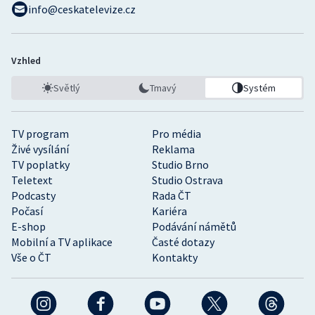
info@ceskatelevize.cz
Vzhled
Světlý
Tmavý
Systém
TV program
Pro média
Živé vysílání
Reklama
TV poplatky
Studio Brno
Teletext
Studio Ostrava
Podcasty
Rada ČT
Počasí
Kariéra
E-shop
Podávání námětů
Mobilní a TV aplikace
Časté dotazy
Vše o ČT
Kontakty