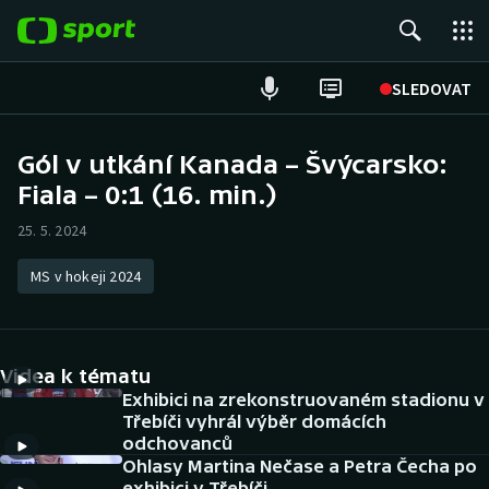
POPULÁRNÍ
SLEDOVAT
Fotbal
Gól v utkání Kanada – Švýcarsko:
Fiala – 0:1 (16. min.)
Hokej
25. 5. 2024
Tenis
MS v hokeji 2024
Atletika
Cyklistika
Videa k tématu
DALŠÍ SPORTY
Exhibici na zrekonstruovaném stadionu v
Třebíči vyhrál výběr domácích
odchovanců
Americký fotbal
NEPŘEHLÉDNĚTE
Ohlasy Martina Nečase a Petra Čecha po
exhibici v Třebíči