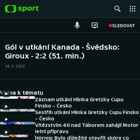
POPULÁRNÍ
SLEDOVAT
Fotbal
Gól v utkání Kanada - Švédsko:
Giroux - 2:2 (51. min.)
Hokej
16. 5. 2013
Tenis
Atletika
Videa k tématu
Cyklistika
Záznam utkání Hlinka Gretzky Cupu
Finsko – Česko
Sestřih utkání Hlinka Gretzky Cupu Finsko
DALŠÍ SPORTY
– Česko
Vítězstvím 4:0 nad Táborem zahájil Motor
Americký fotbal
NEPŘEHLÉDNĚTE
letní přípravu
Hörnig: Bylo důležité otevřít skóre co