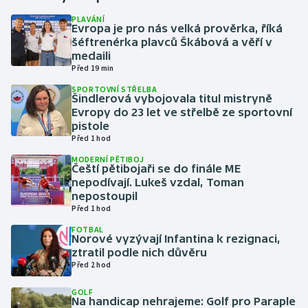
PLAVÁNÍ
Evropa je pro nás velká prověrka, říká
Gymnastika
šéftrenérka plavců Škábová a věří v
medaili
Házená
Před 19 min
SPORTOVNÍ STŘELBA
Jezdectví
Šindlerová vybojovala titul mistryně
Evropy do 23 let ve střelbě ze sportovní
pistole
Judo
Před 1 hod
MODERNÍ PĚTIBOJ
Krasobruslení
Čeští pětibojaři se do finále ME
nepodívají. Lukeš vzdal, Toman
Lezení
nepostoupil
Před 1 hod
Lyže a snowboard
FOTBAL
Norové vyzývají Infantina k rezignaci,
ztratil podle nich důvěru
Moderní pětiboj
Před 2 hod
GOLF
Motorsport
Na handicap nehrajeme: Golf pro Paraple