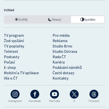
Vzhled
Světlý
Tmavý
Systém
TV program
Pro média
Živé vysílání
Reklama
TV poplatky
Studio Brno
Teletext
Studio Ostrava
Podcasty
Rada ČT
Počasí
Kariéra
E-shop
Podávání námětů
Mobilní a TV aplikace
Časté dotazy
Vše o ČT
Kontakty
Instagram
Facebook
YouTube
X
Threads