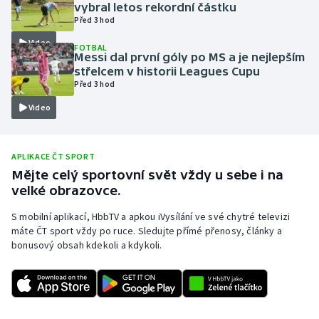
vybral letos rekordní částku
Olympijské hry
Před 3 hod
Video
FOTBAL
Parasport
Messi dal první góly po MS a je nejlepším
střelcem v historii Leagues Cupu
Před 3 hod
Plavání
Video
Plážový volejbal
Ragby
APLIKACE ČT SPORT
Mějte celý sportovní svět vždy u sebe i na
velké obrazovce.
Rychlobruslení
S mobilní aplikací, HbbTV a apkou iVysílání ve své chytré televizi
Rychlostní kanoistika
máte ČT sport vždy po ruce. Sledujte přímé přenosy, články a
bonusový obsah kdekoli a kdykoli.
Short track
Sportovní střelba