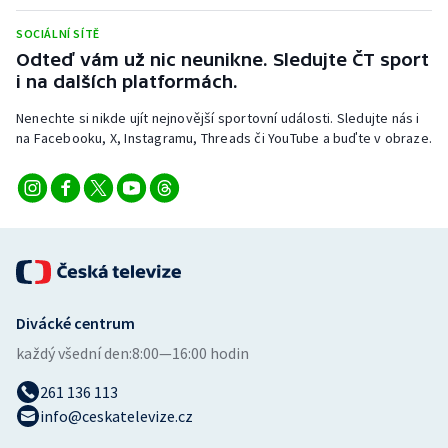
Stolní tenis
SOCIÁLNÍ SÍTĚ
Odteď vám už nic neunikne. Sledujte ČT sport
Triatlon
i na dalších platformách.
Veslování
Nenechte si nikde ujít nejnovější sportovní události. Sledujte nás i
na Facebooku, X, Instagramu, Threads či YouTube a buďte v obraze.
Vodní slalom
Volejbal
Ostatní
Divácké centrum
každý všední den:
8:00—16:00 hodin
261 136 113
info@ceskatelevize.cz