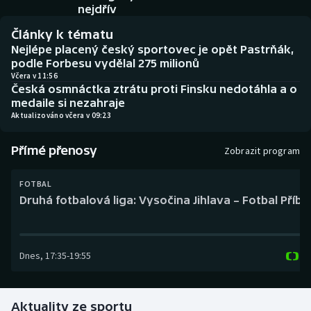
Baseball a softbal
Soutěže
nejdřív
Články k tématu
Basketbal
Historické návraty
Nejlépe placený český sportovec je opět Pastrňák,
podle Forbesu vydělal 275 milionů
Biatlon
Aplikace ČT sport
Včera v 11:56
Česká osmnáctka ztrátu proti Finsku nedotáhla a o
medaile si nezahraje
Boby a skeleton
AZ kvíz
Aktualizováno včera v 09:23
Box
Přímé přenosy
Zobrazit program
Curling
FOTBAL
Druhá fotbalová liga: Vysočina Jihlava – Fotbal Příb
Dostihy
Florbal
Dnes
,
17:35
-
19:55
Futsal
Aktuality ze sportu
Golf