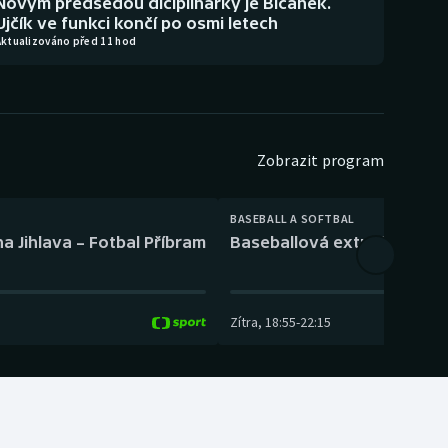
Novým předsedou diciplinárky je Bičánek.
Ujčík ve funkci končí po osmi letech
Aktualizováno před 11 hod
Zobrazit program
BASEBALL A SOFTBAL
a Jihlava – Fotbal Příbram
Baseballová extraliga: Tře
Zítra
,
18:55
-
22:15