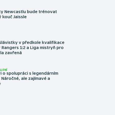
sty Newcastlu bude trénovat
 kouč Jaissle
Slávistky v předkole kvalifikace
 Rangers 1:2 a Liga mistryň pro
la zavřená
LENÍ
 o spolupráci s legendárním
Náročné, ale zajímavé a
é