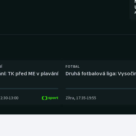
Moderní pětiboj
Triatlon
Motorsport
Veslování
Olympijské hry
Vodní slalom
Parasport
Volejbal
Plavání
Ostatní
NÍ
FOTBAL
ní: TK před ME v plavání
Druhá fotbalová liga: Vysočin
Plážový volejbal
12:30
-
13:00
Zítra
,
17:35
-
19:55