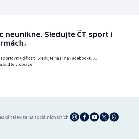
 neunikne. Sledujte ČT sport i
ormách.
 sportovní události. Sledujte nás i na Facebooku, X,
a buďte v obraze.
eská televize na sociálních sítích: