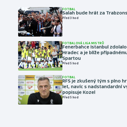
FOTBAL
Salah bude hrát za Trabzon
Před 3 hod
FOTBALOVÁ LIGA MISTRŮ
Fenerbahce Istanbul zdolalo
Hradec a je blíže případném
Spartou
Před 5 hod
FOTBAL
RFS je zkušený tým s plno hr
let, navíc s nadstandardní 
popisuje Kozel
Před 5 hod