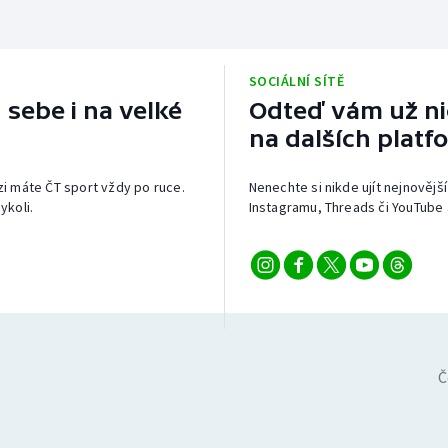
SOCIÁLNÍ SÍTĚ
 sebe i na velké
Odteď vám už nic
na dalších platf
izi máte ČT sport vždy po ruce.
Nenechte si nikde ujít nejnovější
ykoli.
Instagramu, Threads či YouTube 
Č