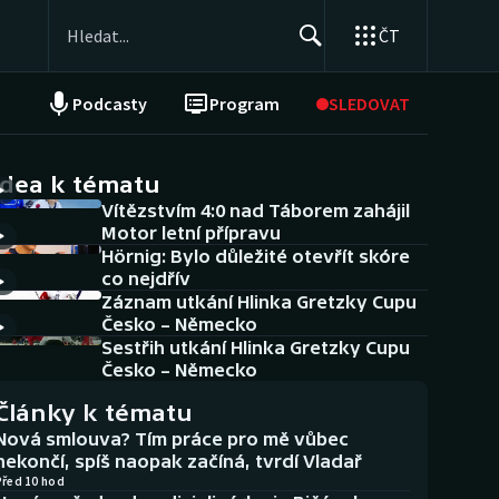
ČT
Podcasty
Program
SLEDOVAT
NEPŘEHLÉDNĚTE
Soutěže
idea k tématu
Vítězstvím 4:0 nad Táborem zahájil
Historické návraty
Motor letní přípravu
Hörnig: Bylo důležité otevřít skóre
Aplikace ČT sport
co nejdřív
Záznam utkání Hlinka Gretzky Cupu
AZ kvíz
Česko – Německo
Sestřih utkání Hlinka Gretzky Cupu
Česko – Německo
Články k tématu
Nová smlouva? Tím práce pro mě vůbec
nekončí, spíš naopak začíná, tvrdí Vladař
Před 10 hod