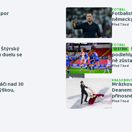
FOTBAL
spor
Fotbali
německý
Před 7 hod
FOTBAL
 Štýrský
SESTŘIH
u duelu se
podlehly
ně zůsta
Před 7 hod
Video
KRASOBRUS
áči nad 30
Mrázkovi
výškou,
Deanem: 
přínosn
Před 7 hod