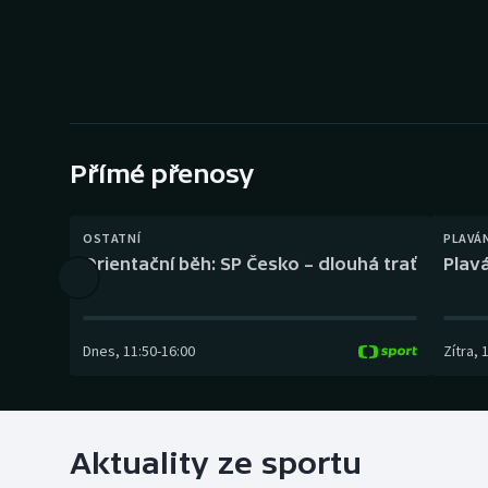
Curling
Dostihy
Florbal
Futsal
Přímé přenosy
Golf
OSTATNÍ
PLAVÁ
Orientační běh: SP Česko – dlouhá trať
Plavá
Gymnastika
Dnes
,
11:50
-
16:00
Zítra
,
Aktuality ze sportu