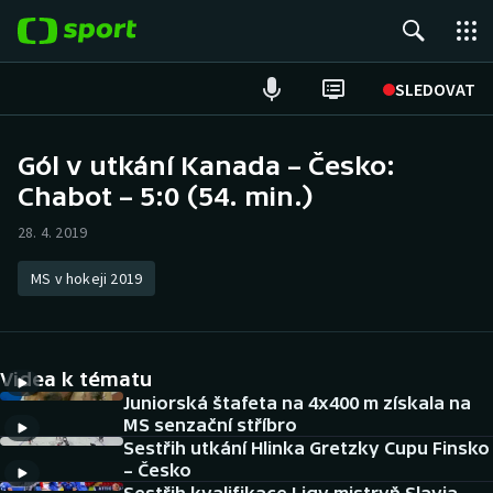
POPULÁRNÍ
SLEDOVAT
Fotbal
Gól v utkání Kanada – Česko:
Chabot – 5:0 (54. min.)
Hokej
28. 4. 2019
Tenis
MS v hokeji 2019
Atletika
Cyklistika
Videa k tématu
DALŠÍ SPORTY
Juniorská štafeta na 4x400 m získala na
MS senzační stříbro
Sestřih utkání Hlinka Gretzky Cupu Finsko
Americký fotbal
NEPŘEHLÉDNĚTE
– Česko