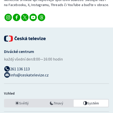
Stolní tenis
na Facebooku, X, Instagramu, Threads či YouTube a buďte v obraze.
Triatlon
Veslování
Vodní slalom
Divácké centrum
Volejbal
každý všední den:
8:00—16:00 hodin
Ostatní
261 136 113
info@ceskatelevize.cz
Vzhled
Světlý
Tmavý
Systém