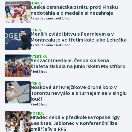
HOKEJ
Česká osmnáctka ztrátu proti Finsku
nedotáhla a o medaile si nezahraje
Gymnastika
Aktualizováno před 2 hod
Házená
TENIS
Menšík zvládl bitvu s Fearnleym a v
Montrealu je ve třetím kole jako Lehečka
Jezdectví
Aktualizováno před 2 hod
Judo
ATLETIKA
Senzační medaile. Česká smíšená
štafeta získala na juniorském MS stříbro
Krasobruslení
Před 3 hod
TENIS
Lezení
Noskové ani Krejčíkové druhé kolo v
Torontu nevyšlo a s turnajem se v singlu
Lyže a snowboard
loučí
Před 3 hod
Moderní pětiboj
FOTBAL
Hradec čeká v předkole Evropské ligy
Besiktas, Jablonec v Konferenční lize
Motorsport
změří síly s RFS