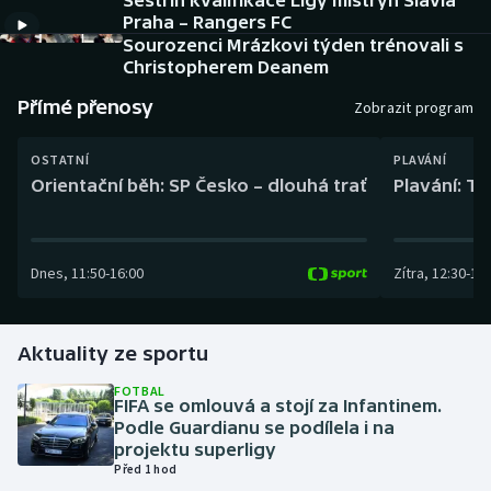
Sestřih kvalifikace Ligy mistryň Slavia
Baseball a softbal
Soutěže
Praha – Rangers FC
Sourozenci Mrázkovi týden trénovali s
Basketbal
Historické návraty
Christopherem Deanem
Přímé přenosy
Zobrazit program
Biatlon
Aplikace ČT sport
OSTATNÍ
PLAVÁNÍ
Boby a skeleton
AZ kvíz
Orientační běh: SP Česko – dlouhá trať
Plavání: TK
Box
Dnes
,
11:50
-
16:00
Zítra
,
12:30
-
13:
Curling
Dostihy
Aktuality ze sportu
Florbal
FOTBAL
FIFA se omlouvá a stojí za Infantinem.
Podle Guardianu se podílela i na
Futsal
projektu superligy
Před 1 hod
Golf