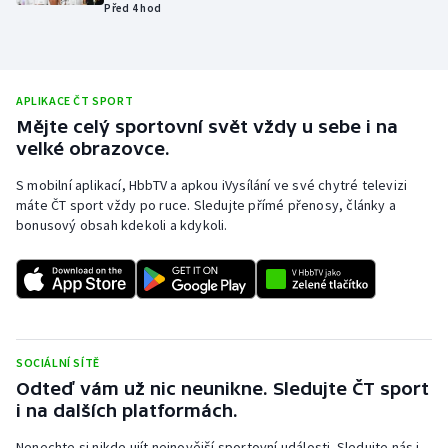
Před 4 hod
Olympijské hry
Parasport
APLIKACE ČT SPORT
Plavání
Mějte celý sportovní svět vždy u sebe i na
velké obrazovce.
Plážový volejbal
S mobilní aplikací, HbbTV a apkou iVysílání ve své chytré televizi
máte ČT sport vždy po ruce. Sledujte přímé přenosy, články a
Ragby
bonusový obsah kdekoli a kdykoli.
Rychlobruslení
Rychlostní kanoistika
SOCIÁLNÍ SÍTĚ
Short track
Odteď vám už nic neunikne. Sledujte ČT sport
i na dalších platformách.
Sportovní střelba
Nenechte si nikde ujít nejnovější sportovní události. Sledujte nás i