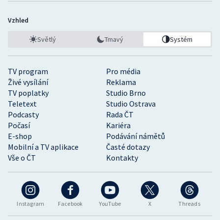
Vzhled
Světlý
Tmavý
Systém
TV program
Pro média
Živé vysílání
Reklama
TV poplatky
Studio Brno
Teletext
Studio Ostrava
Podcasty
Rada ČT
Počasí
Kariéra
E-shop
Podávání námětů
Mobilní a TV aplikace
Časté dotazy
Vše o ČT
Kontakty
Instagram
Facebook
YouTube
X
Threads