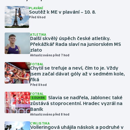
PLAVÁNÍ
Soutěž k ME v plavání – 10. 8.
Gymnastika
Před 6 hod
Házená
ATLETIKA
Další skvělý úspěch české atletiky.
Jezdectví
Překážkář Rada slaví na juniorském MS
zlato
Judo
Aktualizováno před 7 hod
FOTBAL
Chytil se trefuje a neví, čím to je. Vždy
Krasobruslení
jsem začal dávat góly až v sedmém kole,
říká
Lezení
Před 8 hod
FOTBAL
Lyže a snowboard
Slavia se nadřela, Jablonec také
SOUHRN
zůstává stoprocentní. Hradec vyzrál na
Baník
Moderní pětiboj
Aktualizováno před 8 hod
CYKLISTIKA
Motorsport
Volleringová uhájila náskok a podruhé v