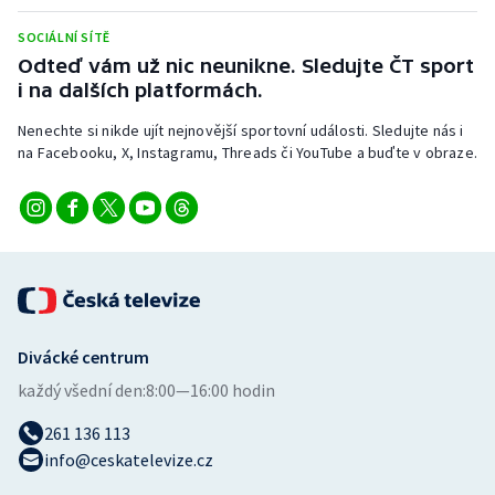
Stolní tenis
SOCIÁLNÍ SÍTĚ
Odteď vám už nic neunikne. Sledujte ČT sport
Triatlon
i na dalších platformách.
Veslování
Nenechte si nikde ujít nejnovější sportovní události. Sledujte nás i
na Facebooku, X, Instagramu, Threads či YouTube a buďte v obraze.
Vodní slalom
Volejbal
Ostatní
Divácké centrum
každý všední den:
8:00—16:00 hodin
261 136 113
info@ceskatelevize.cz