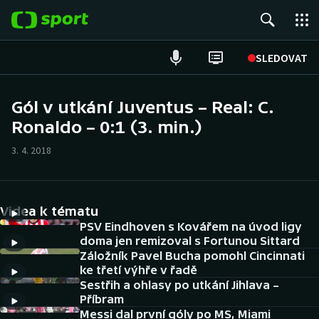
POPULÁRNÍ
SLEDOVAT
Fotbal
Gól v utkání Juventus – Real: C.
Ronaldo – 0:1 (3. min.)
Hokej
3. 4. 2018
Tenis
Atletika
Videa k tématu
Cyklistika
PSV Eindhoven s Kovářem na úvod ligy
doma jen remizoval s Fortunou Sittard
Záložník Pavel Bucha pomohl Cincinnati
DALŠÍ SPORTY
ke třetí výhře v řadě
Sestřih a ohlasy po utkání Jihlava –
Americký fotbal
NEPŘEHLÉDNĚTE
Příbram
Messi dal první góly po MS, Miami