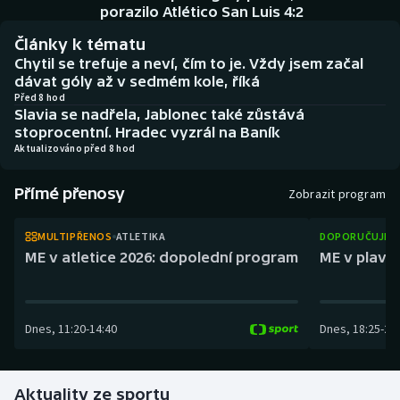
Baseball a softbal
Soutěže
porazilo Atlético San Luis 4:2
Články k tématu
Basketbal
Historické návraty
Chytil se trefuje a neví, čím to je. Vždy jsem začal
dávat góly až v sedmém kole, říká
Biatlon
Aplikace ČT sport
Před 8 hod
Slavia se nadřela, Jablonec také zůstává
stoprocentní. Hradec vyzrál na Baník
Boby a skeleton
AZ kvíz
Aktualizováno před 8 hod
Box
Přímé přenosy
Zobrazit program
Curling
MULTIPŘENOS
ATLETIKA
DOPORUČUJEM
ME v atletice 2026: dopolední program
ME v plaván
Dostihy
Florbal
Dnes
,
11:20
-
14:40
Dnes
,
18:25
-
21
Futsal
Aktuality ze sportu
Golf