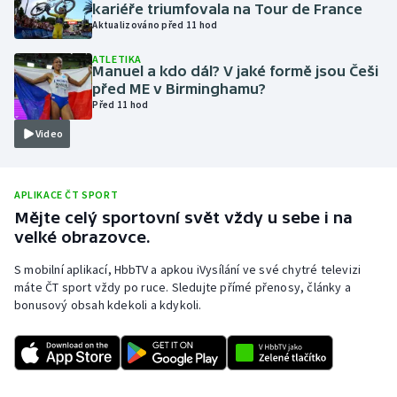
kariéře triumfovala na Tour de France
Olympijské hry
Aktualizováno před 11 hod
ATLETIKA
Parasport
Manuel a kdo dál? V jaké formě jsou Češi
před ME v Birminghamu?
Před 11 hod
Plavání
Video
Plážový volejbal
Ragby
APLIKACE ČT SPORT
Mějte celý sportovní svět vždy u sebe i na
velké obrazovce.
Rychlobruslení
S mobilní aplikací, HbbTV a apkou iVysílání ve své chytré televizi
Rychlostní kanoistika
máte ČT sport vždy po ruce. Sledujte přímé přenosy, články a
bonusový obsah kdekoli a kdykoli.
Short track
Sportovní střelba