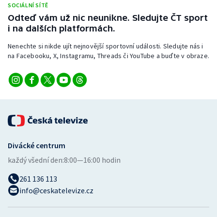
SOCIÁLNÍ SÍTĚ
Stolní tenis
Odteď vám už nic neunikne. Sledujte ČT sport
i na dalších platformách.
Triatlon
Nenechte si nikde ujít nejnovější sportovní události. Sledujte nás i
Veslování
na Facebooku, X, Instagramu, Threads či YouTube a buďte v obraze.
Vodní slalom
Volejbal
Ostatní
Divácké centrum
každý všední den:
8:00—16:00 hodin
261 136 113
info@ceskatelevize.cz