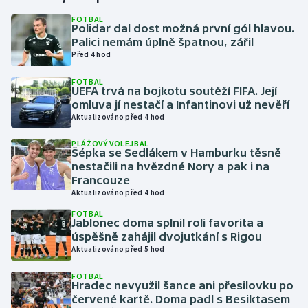
FOTBAL
Polidar dal dost možná první gól hlavou.
Gymnastika
Palici nemám úplně špatnou, zářil
Před 4 hod
Házená
FOTBAL
UEFA trvá na bojkotu soutěží FIFA. Její
Jezdectví
omluva jí nestačí a Infantinovi už nevěří
Aktualizováno před 4 hod
Judo
PLÁŽOVÝ VOLEJBAL
Šépka se Sedlákem v Hamburku těsně
Krasobruslení
nestačili na hvězdné Nory a pak i na
Francouze
Aktualizováno před 4 hod
Lezení
FOTBAL
Jablonec doma splnil roli favorita a
Lyže a snowboard
úspěšně zahájil dvojutkání s Rigou
Aktualizováno před 5 hod
Moderní pětiboj
FOTBAL
Hradec nevyužil šance ani přesilovku po
Motorsport
červené kartě. Doma padl s Besiktasem