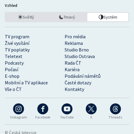
Vzhled
Světlý
Tmavý
Systém
TV program
Pro média
Živé vysílání
Reklama
TV poplatky
Studio Brno
Teletext
Studio Ostrava
Podcasty
Rada ČT
Počasí
Kariéra
E-shop
Podávání námětů
Mobilní a TV aplikace
Časté dotazy
Vše o ČT
Kontakty
Instagram
Facebook
YouTube
X
Threads
© Česká televize