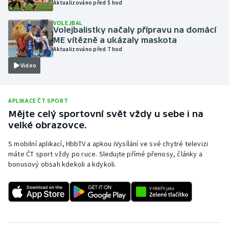
Aktualizováno před 5 hod
Olympijské hry
VOLEJBAL
Volejbalistky načaly přípravu na domácí
Parasport
ME vítězně a ukázaly maskota
Aktualizováno před 7 hod
Plavání
Video
Plážový volejbal
APLIKACE ČT SPORT
Ragby
Mějte celý sportovní svět vždy u sebe i na
velké obrazovce.
Rychlobruslení
S mobilní aplikací, HbbTV a apkou iVysílání ve své chytré televizi
máte ČT sport vždy po ruce. Sledujte přímé přenosy, články a
Rychlostní kanoistika
bonusový obsah kdekoli a kdykoli.
Short track
Sportovní střelba