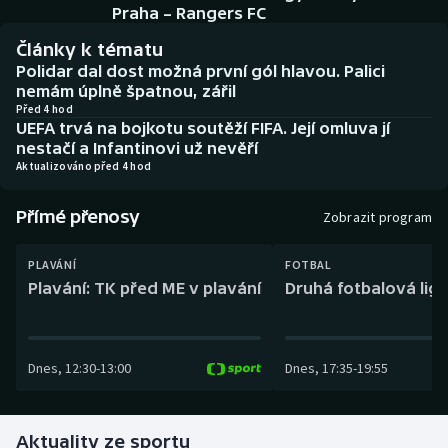
Baseball a softbal
Soutěže
Praha – Rangers FC
Články k tématu
Basketbal
Historické návraty
Polidar dal dost možná první gól hlavou. Palici
nemám úplně špatnou, zářil
Biatlon
Aplikace ČT sport
Před 4 hod
UEFA trvá na bojkotu soutěží FIFA. Její omluva jí
nestačí a Infantinovi už nevěří
Boby a skeleton
AZ kvíz
Aktualizováno před 4 hod
Box
Přímé přenosy
Zobrazit program
Curling
PLAVÁNÍ
FOTBAL
Plavání: TK před ME v plavání
Druhá fotbalová liga
Dostihy
Florbal
Dnes
,
12:30
-
13:00
Dnes
,
17:35
-
19:55
Futsal
Aktuality ze sportu
Golf