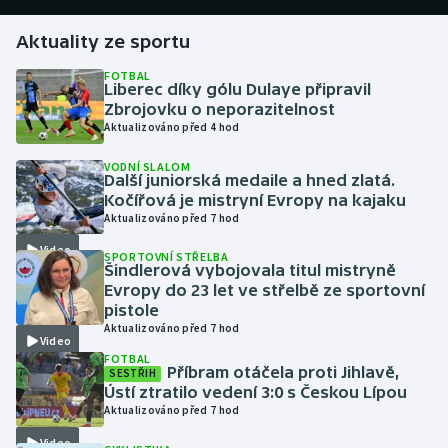
Aktuality ze sportu
Gymnastika
FOTBAL
Liberec díky gólu Dulaye připravil
Házená
Zbrojovku o neporazitelnost
Aktualizováno před 4 hod
Jezdectví
VODNÍ SLALOM
Další juniorská medaile a hned zlatá.
Judo
Kočířová je mistryní Evropy na kajaku
Aktualizováno před 7 hod
Krasobruslení
Video
SPORTOVNÍ STŘELBA
Šindlerová vybojovala titul mistryně
Lezení
Evropy do 23 let ve střelbě ze sportovní
pistole
Aktualizováno před 7 hod
Lyže a snowboard
Video
FOTBAL
Příbram otáčela proti Jihlavě,
SESTŘIH
Moderní pětiboj
Ústí ztratilo vedení 3:0 s Českou Lípou
Aktualizováno před 7 hod
Motorsport
Video