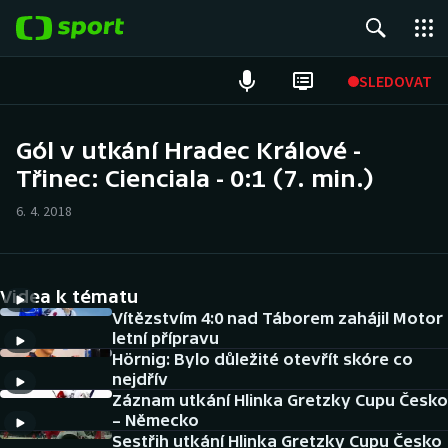
POPULÁRNÍ
SLEDOVAT
Fotbal
Gól v utkání Hradec Králové -
Třinec: Cienciala - 0:1 (7. min.)
Hokej
6. 4. 2018
Tenis
Atletika
Videa k tématu
Cyklistika
Vítězstvím 4:0 nad Táborem zahájil Motor
letní přípravu
Hörnig: Bylo důležité otevřít skóre co
DALŠÍ SPORTY
nejdřív
Záznam utkání Hlinka Gretzky Cupu Česko
Americký fotbal
NEPŘEHLÉDNĚTE
– Německo
Sestřih utkání Hlinka Gretzky Cupu Česko