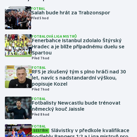
FOTBAL
Salah bude hrát za Trabzonspor
Gymnastika
Před 5 hod
Házená
FOTBALOVÁ LIGA MISTRŮ
Fenerbahce Istanbul zdolalo Štýrský
Jezdectví
Hradec a je blíže případnému duelu se
Spartou
Judo
Před 7 hod
FOTBAL
RFS je zkušený tým s plno hráči nad 30
Krasobruslení
let, navíc s nadstandardní výškou,
popisuje Kozel
Lezení
Před 7 hod
FOTBAL
Lyže a snowboard
Fotbalisty Newcastlu bude trénovat
německý kouč Jaissle
Před 8 hod
Moderní pětiboj
FOTBAL
Slávistky v předkole kvalifikace
Motorsport
SESTŘIH
podlehly Rangers 1:2 a Liga mistryň pro