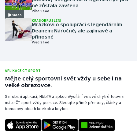
ně zůstala zavřená
Olympijské hry
Před 9 hod
Video
KRASOBRUSLENÍ
Parasport
Mrázkovi o spolupráci s legendárním
Deanem: Náročné, ale zajímavé a
přínosné
Plavání
Před 9 hod
Plážový volejbal
Ragby
APLIKACE ČT SPORT
Mějte celý sportovní svět vždy u sebe i na
Rychlobruslení
velké obrazovce.
S mobilní aplikací, HbbTV a apkou iVysílání ve své chytré televizi
Rychlostní kanoistika
máte ČT sport vždy po ruce. Sledujte přímé přenosy, články a
bonusový obsah kdekoli a kdykoli.
Short track
Sportovní střelba