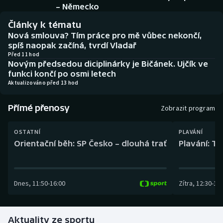
Baseball a softbal
Soutěže
– Německo
Články k tématu
Basketbal
Historické návraty
Nová smlouva? Tím práce pro mě vůbec nekončí,
spíš naopak začíná, tvrdí Vladař
Biatlon
Aplikace ČT sport
Před 11 hod
Novým předsedou diciplinárky je Bičánek. Ujčík ve
funkci končí po osmi letech
Boby a skeleton
AZ kvíz
Aktualizováno před 13 hod
Box
Přímé přenosy
Zobrazit program
Curling
OSTATNÍ
PLAVÁNÍ
Orientační běh: SP Česko – dlouhá trať
Plavání: TK
Dostihy
Florbal
Dnes
,
11:50
-
16:00
Zítra
,
12:30
-
13:
Futsal
Aktuality ze sportu
Golf