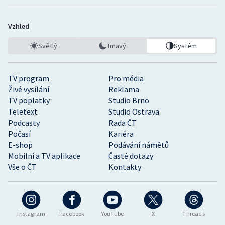
Vzhled
Světlý
Tmavý
Systém
TV program
Pro média
Živé vysílání
Reklama
TV poplatky
Studio Brno
Teletext
Studio Ostrava
Podcasty
Rada ČT
Počasí
Kariéra
E-shop
Podávání námětů
Mobilní a TV aplikace
Časté dotazy
Vše o ČT
Kontakty
Instagram
Facebook
YouTube
X
Threads