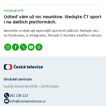
Stolní tenis
SOCIÁLNÍ SÍTĚ
Triatlon
Odteď vám už nic neunikne. Sledujte ČT sport
i na dalších platformách.
Veslování
Nenechte si nikde ujít nejnovější sportovní události. Sledujte nás i
na Facebooku, X, Instagramu, Threads či YouTube a buďte v obraze.
Vodní slalom
Volejbal
Ostatní
Divácké centrum
každý všední den:
8:00—16:00 hodin
261 136 113
info@ceskatelevize.cz