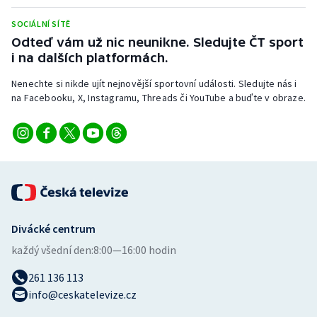
Stolní tenis
SOCIÁLNÍ SÍTĚ
Odteď vám už nic neunikne. Sledujte ČT sport
Triatlon
i na dalších platformách.
Veslování
Nenechte si nikde ujít nejnovější sportovní události. Sledujte nás i
na Facebooku, X, Instagramu, Threads či YouTube a buďte v obraze.
Vodní slalom
Volejbal
Ostatní
Divácké centrum
každý všední den:
8:00—16:00 hodin
261 136 113
info@ceskatelevize.cz