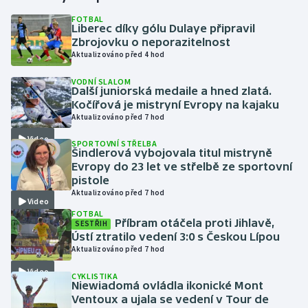
FOTBAL
Liberec díky gólu Dulaye připravil
Gymnastika
Zbrojovku o neporazitelnost
Aktualizováno před 4 hod
Házená
VODNÍ SLALOM
Další juniorská medaile a hned zlatá.
Jezdectví
Kočířová je mistryní Evropy na kajaku
Aktualizováno před 7 hod
Judo
Video
SPORTOVNÍ STŘELBA
Šindlerová vybojovala titul mistryně
Krasobruslení
Evropy do 23 let ve střelbě ze sportovní
pistole
Aktualizováno před 7 hod
Lezení
Video
FOTBAL
Příbram otáčela proti Jihlavě,
SESTŘIH
Lyže a snowboard
Ústí ztratilo vedení 3:0 s Českou Lípou
Aktualizováno před 7 hod
Moderní pětiboj
Video
CYKLISTIKA
Niewiadomá ovládla ikonické Mont
Motorsport
Ventoux a ujala se vedení v Tour de