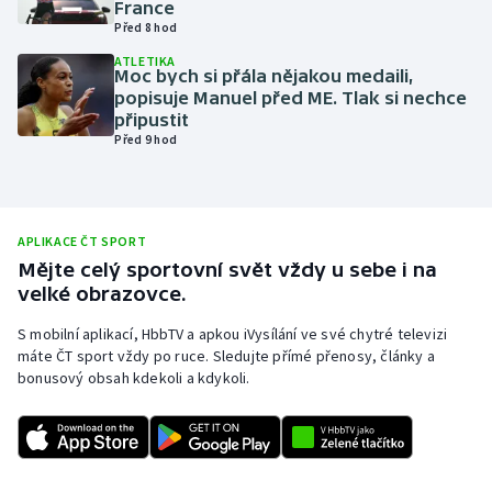
France
Před 8 hod
Olympijské hry
ATLETIKA
Moc bych si přála nějakou medaili,
Parasport
popisuje Manuel před ME. Tlak si nechce
připustit
Plavání
Před 9 hod
Plážový volejbal
Ragby
APLIKACE ČT SPORT
Mějte celý sportovní svět vždy u sebe i na
velké obrazovce.
Rychlobruslení
S mobilní aplikací, HbbTV a apkou iVysílání ve své chytré televizi
Rychlostní kanoistika
máte ČT sport vždy po ruce. Sledujte přímé přenosy, články a
bonusový obsah kdekoli a kdykoli.
Short track
Sportovní střelba