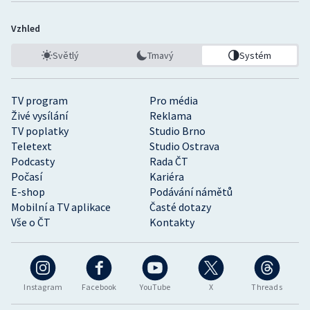
Vzhled
Světlý
Tmavý
Systém
TV program
Pro média
Živé vysílání
Reklama
TV poplatky
Studio Brno
Teletext
Studio Ostrava
Podcasty
Rada ČT
Počasí
Kariéra
E-shop
Podávání námětů
Mobilní a TV aplikace
Časté dotazy
Vše o ČT
Kontakty
Instagram
Facebook
YouTube
X
Threads