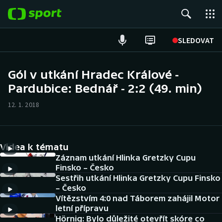
POPULÁRNÍ
SLEDOVAT
Fotbal
Gól v utkání Hradec Králové -
Pardubice: Bednář - 2:2 (49. min)
Hokej
12. 1. 2018
Tenis
Atletika
Videa k tématu
Cyklistika
Záznam utkání Hlinka Gretzky Cupu
Finsko – Česko
Sestřih utkání Hlinka Gretzky Cupu Finsko
DALŠÍ SPORTY
– Česko
Vítězstvím 4:0 nad Táborem zahájil Motor
Americký fotbal
NEPŘEHLÉDNĚTE
letní přípravu
Hörnig: Bylo důležité otevřít skóre co