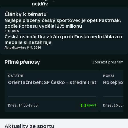
Baseball a softbal
Soutěže
nejdřív
Články k tématu
Basketbal
Historické návraty
Nejlépe placený český sportovec je opět Pastrňák,
podle Forbesu vydělal 275 milionů
Biatlon
Aplikace ČT sport
6. 8. 2026
Česká osmnáctka ztrátu proti Finsku nedotáhla a o
medaile si nezahraje
Boby a skeleton
AZ kvíz
Aktualizováno 6. 8. 2026
Box
Přímé přenosy
Zobrazit program
Curling
OSTATNÍ
HOKEJ
Orientační běh: SP Česko – střední trať
Hokej: Exh
Dostihy
Florbal
Dnes
,
14:00
-
17:50
Dnes
,
16:55
-
19
Futsal
Aktuality ze sportu
Golf