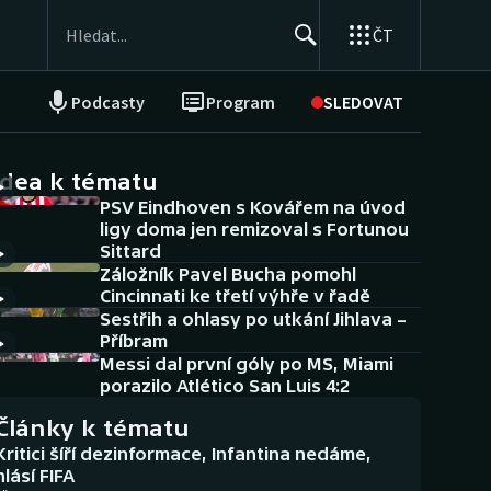
ČT
Podcasty
Program
SLEDOVAT
NEPŘEHLÉDNĚTE
Soutěže
idea k tématu
PSV Eindhoven s Kovářem na úvod
Historické návraty
ligy doma jen remizoval s Fortunou
Sittard
Aplikace ČT sport
Záložník Pavel Bucha pomohl
Cincinnati ke třetí výhře v řadě
AZ kvíz
Sestřih a ohlasy po utkání Jihlava –
Příbram
Messi dal první góly po MS, Miami
porazilo Atlético San Luis 4:2
Články k tématu
Kritici šíří dezinformace, Infantina nedáme,
hlásí FIFA