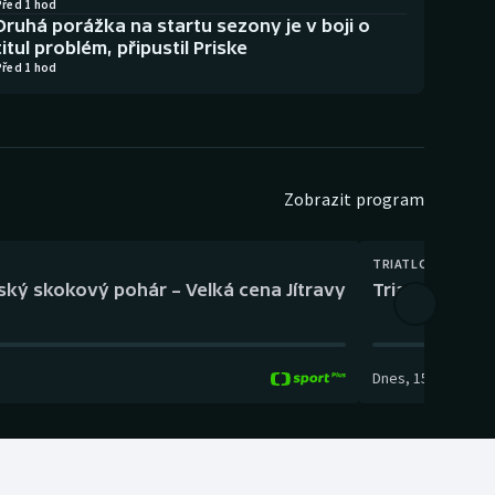
Před 1 hod
Druhá porážka na startu sezony je v boji o
titul problém, připustil Priske
Před 1 hod
Zobrazit program
TRIATLON
eský skokový pohár – Velká cena Jítravy
Triatlon: XTER
Dnes
,
15:00
-
16:10