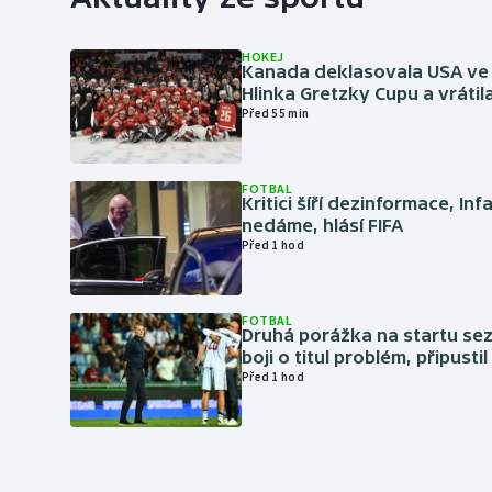
HOKEJ
Kanada deklasovala USA ve 
Hlinka Gretzky Cupu a vrátil
Před 55 min
FOTBAL
Kritici šíří dezinformace, Inf
nedáme, hlásí FIFA
Před 1 hod
FOTBAL
Druhá porážka na startu sez
boji o titul problém, připustil
Před 1 hod