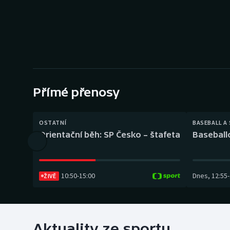
Curling
Dostihy
Florbal
Futsal
Přímé přenosy
Golf
OSTATNÍ
BASEBALL A
Gymnastika
Orientační běh: SP Česko – štafeta
Baseball
10:50
-
15:00
Dnes
,
12:55
-
ŽIVĚ
Aktuality ze sportu