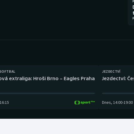
Moderní pětiboj
Triatlon
Motorsport
Veslování
Olympijské hry
Vodní slalom
Parasport
Volejbal
Plavání
Ostatní
 SOFTBAL
JEZDECTVÍ
Plážový volejbal
ová extraliga: Hroši Brno – Eagles Praha
Jezdectví: Č
16:15
Dnes
,
14:00
-
19:00