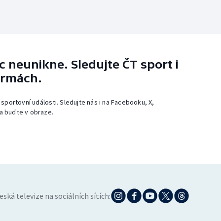
 neunikne. Sledujte ČT sport i
ormách.
 sportovní události. Sledujte nás i na Facebooku, X,
a buďte v obraze.
eská televize na sociálních sítích: