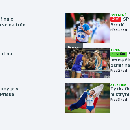
OSTATNÍ
finále
SP
ŽIVĚ
a se na trůn
Brodě
Před 1 hod
Video
TENIS
antina
SESTŘIH
neuspěla
osmifiná
Před 2 hod
ATLETIKA
ony je v
Tyčkařka
 Priske
mistryní
Před 3 hod