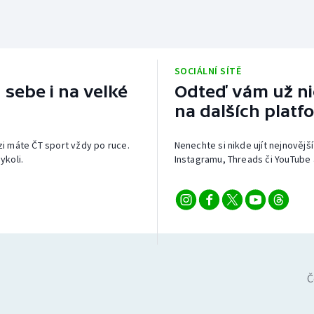
SOCIÁLNÍ SÍTĚ
 sebe i na velké
Odteď vám už nic
na dalších platf
izi máte ČT sport vždy po ruce.
Nenechte si nikde ujít nejnovější
ykoli.
Instagramu, Threads či YouTube 
Č