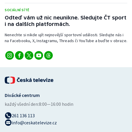
Stolní tenis
SOCIÁLNÍ SÍTĚ
Odteď vám už nic neunikne. Sledujte ČT sport
Triatlon
i na dalších platformách.
Veslování
Nenechte si nikde ujít nejnovější sportovní události. Sledujte nás i
na Facebooku, X, Instagramu, Threads či YouTube a buďte v obraze.
Vodní slalom
Volejbal
Ostatní
Divácké centrum
každý všední den:
8:00—16:00 hodin
261 136 113
info@ceskatelevize.cz