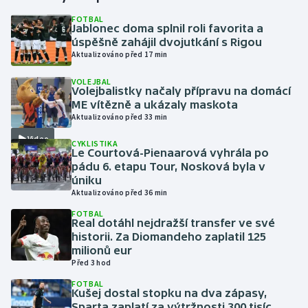
FOTBAL
Jablonec doma splnil roli favorita a
Gymnastika
úspěšně zahájil dvojutkání s Rigou
Aktualizováno před 17 min
Házená
VOLEJBAL
Volejbalistky načaly přípravu na domácí
Jezdectví
ME vítězně a ukázaly maskota
Aktualizováno před 33 min
Judo
Video
CYKLISTIKA
Le Courtová-Pienaarová vyhrála po
Krasobruslení
pádu 6. etapu Tour, Nosková byla v
úniku
Aktualizováno před 36 min
Lezení
FOTBAL
Real dotáhl nejdražší transfer ve své
Lyže a snowboard
historii. Za Diomandeho zaplatil 125
milionů eur
Moderní pětiboj
Před 3 hod
FOTBAL
Kušej dostal stopku na dva zápasy,
Motorsport
Sparta zaplatí za výtržnosti 300 tisíc