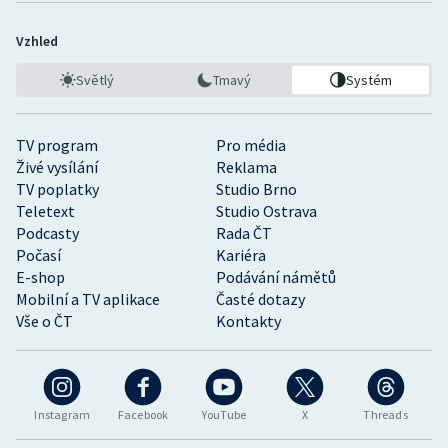
Vzhled
Světlý
Tmavý
Systém
TV program
Pro média
Živé vysílání
Reklama
TV poplatky
Studio Brno
Teletext
Studio Ostrava
Podcasty
Rada ČT
Počasí
Kariéra
E-shop
Podávání námětů
Mobilní a TV aplikace
Časté dotazy
Vše o ČT
Kontakty
Instagram
Facebook
YouTube
X
Threads