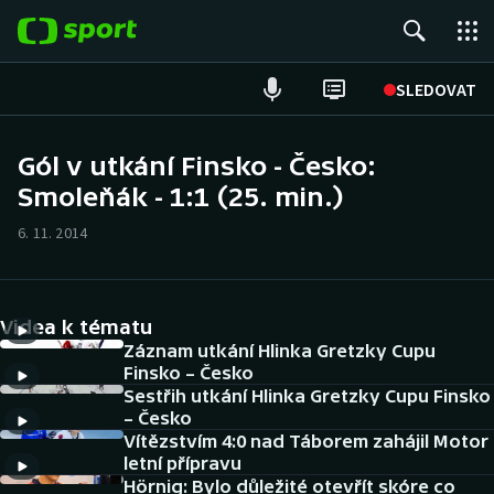
POPULÁRNÍ
SLEDOVAT
Fotbal
Gól v utkání Finsko - Česko:
Smoleňák - 1:1 (25. min.)
Hokej
6. 11. 2014
Tenis
Atletika
Videa k tématu
Cyklistika
Záznam utkání Hlinka Gretzky Cupu
Finsko – Česko
Sestřih utkání Hlinka Gretzky Cupu Finsko
DALŠÍ SPORTY
– Česko
Vítězstvím 4:0 nad Táborem zahájil Motor
Americký fotbal
NEPŘEHLÉDNĚTE
letní přípravu
Hörnig: Bylo důležité otevřít skóre co