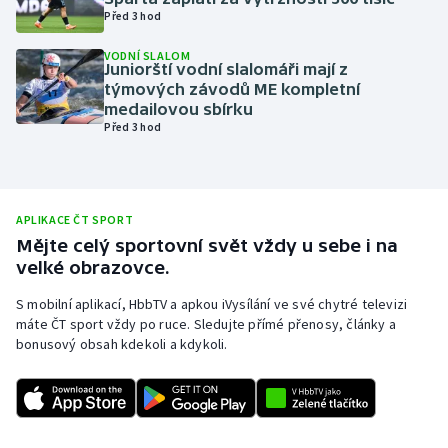
Před 3 hod
Olympijské hry
VODNÍ SLALOM
Juniorští vodní slalomáři mají z
Parasport
týmových závodů ME kompletní
medailovou sbírku
Plavání
Před 3 hod
Plážový volejbal
Ragby
APLIKACE ČT SPORT
Mějte celý sportovní svět vždy u sebe i na
velké obrazovce.
Rychlobruslení
S mobilní aplikací, HbbTV a apkou iVysílání ve své chytré televizi
Rychlostní kanoistika
máte ČT sport vždy po ruce. Sledujte přímé přenosy, články a
bonusový obsah kdekoli a kdykoli.
Short track
Sportovní střelba