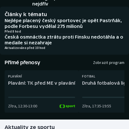
Baseball a softbal
Soutěže
nejdřív
Články k tématu
Basketbal
Historické návraty
Nejlépe placený český sportovec je opět Pastrňák,
podle Forbesu vydělal 275 milionů
Biatlon
Aplikace ČT sport
Před 8 hod
Česká osmnáctka ztrátu proti Finsku nedotáhla a o
medaile si nezahraje
Boby a skeleton
AZ kvíz
Aktualizováno před 10 hod
Box
Přímé přenosy
Zobrazit program
Curling
PLAVÁNÍ
FOTBAL
Plavání: TK před ME v plavání
Druhá fotbalová liga
Dostihy
Florbal
Zítra
,
12:30
-
13:00
Zítra
,
17:35
-
19:55
Futsal
Aktuality ze sportu
Golf