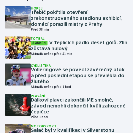
HOKEJ
Třebíč pokřtila otevření
Gymnastika
zrekonstruovaného stadionu exhibicí,
domácí porazili mistry z Prahy
Házená
Před 38 min
FOTBAL
Jezdectví
V Teplicích padlo deset gólů, Zlín
SOUHRN
zůstává nulový
Aktualizováno před 51 min
Judo
CYKLISTIKA
Volleringové se povedl závěrečný útok
Krasobruslení
a před poslední etapou se převlékla do
žlutého
Lezení
Aktualizováno před 1 hod
PLAVÁNÍ
Lyže a snowboard
Dálkoví plavci zakončili ME smolně,
závod nemohli dokončit kvůli zahozené
čepičce
Moderní pětiboj
Před 1 hod
MOTORSPORT
Motorsport
Salač byl v kvalifikaci v Silverstonu