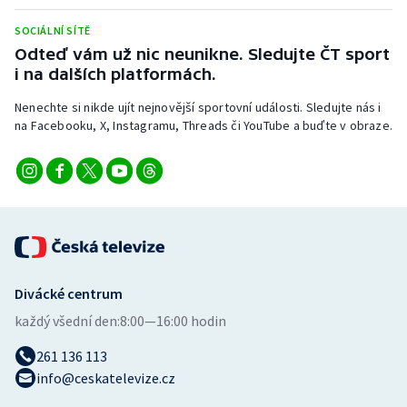
Stolní tenis
SOCIÁLNÍ SÍTĚ
Odteď vám už nic neunikne. Sledujte ČT sport
Triatlon
i na dalších platformách.
Veslování
Nenechte si nikde ujít nejnovější sportovní události. Sledujte nás i
na Facebooku, X, Instagramu, Threads či YouTube a buďte v obraze.
Vodní slalom
Volejbal
Ostatní
Divácké centrum
každý všední den:
8:00—16:00 hodin
261 136 113
info@ceskatelevize.cz