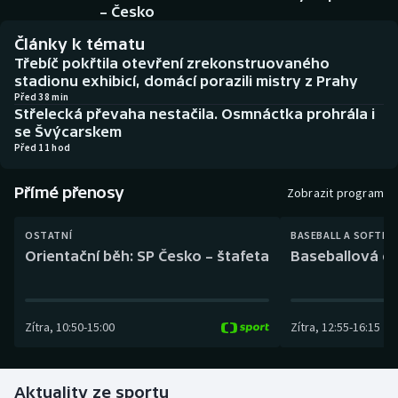
Baseball a softbal
Soutěže
– Česko
Články k tématu
Basketbal
Historické návraty
Třebíč pokřtila otevření zrekonstruovaného
stadionu exhibicí, domácí porazili mistry z Prahy
Biatlon
Aplikace ČT sport
Před 38 min
Střelecká převaha nestačila. Osmnáctka prohrála i
se Švýcarskem
Boby a skeleton
AZ kvíz
Před 11 hod
Box
Přímé přenosy
Zobrazit program
Curling
OSTATNÍ
BASEBALL A SOFTBA
Orientační běh: SP Česko – štafeta
Baseballová ex
Dostihy
Florbal
Zítra
,
10:50
-
15:00
Zítra
,
12:55
-
16:15
Futsal
Aktuality ze sportu
Golf