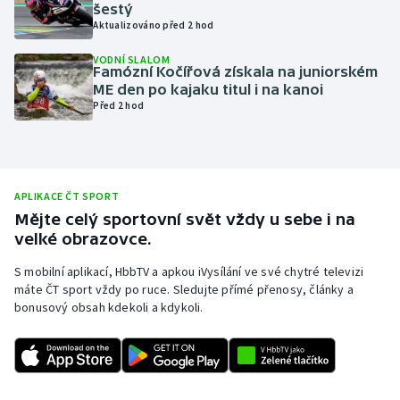
šestý
Olympijské hry
Aktualizováno před 2 hod
VODNÍ SLALOM
Parasport
Famózní Kočířová získala na juniorském
ME den po kajaku titul i na kanoi
Před 2 hod
Plavání
Plážový volejbal
Ragby
APLIKACE ČT SPORT
Mějte celý sportovní svět vždy u sebe i na
velké obrazovce.
Rychlobruslení
S mobilní aplikací, HbbTV a apkou iVysílání ve své chytré televizi
Rychlostní kanoistika
máte ČT sport vždy po ruce. Sledujte přímé přenosy, články a
bonusový obsah kdekoli a kdykoli.
Short track
Sportovní střelba