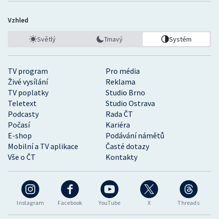
Vzhled
Světlý
Tmavý
Systém
TV program
Pro média
Živé vysílání
Reklama
TV poplatky
Studio Brno
Teletext
Studio Ostrava
Podcasty
Rada ČT
Počasí
Kariéra
E-shop
Podávání námětů
Mobilní a TV aplikace
Časté dotazy
Vše o ČT
Kontakty
Instagram
Facebook
YouTube
X
Threads