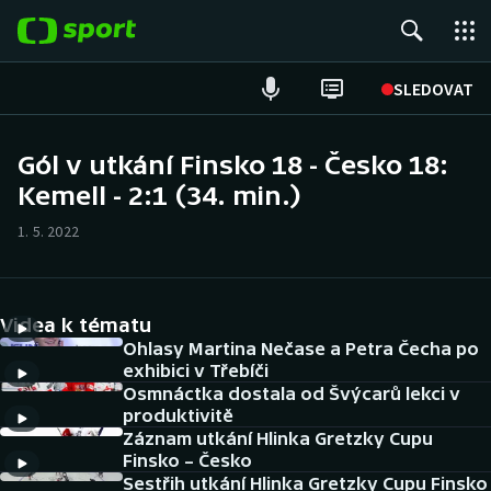
POPULÁRNÍ
SLEDOVAT
Fotbal
Gól v utkání Finsko 18 - Česko 18:
Kemell - 2:1 (34. min.)
Hokej
1. 5. 2022
Tenis
Atletika
Videa k tématu
Cyklistika
Ohlasy Martina Nečase a Petra Čecha po
exhibici v Třebíči
Osmnáctka dostala od Švýcarů lekci v
DALŠÍ SPORTY
produktivitě
Záznam utkání Hlinka Gretzky Cupu
Americký fotbal
NEPŘEHLÉDNĚTE
Finsko – Česko
Sestřih utkání Hlinka Gretzky Cupu Finsko