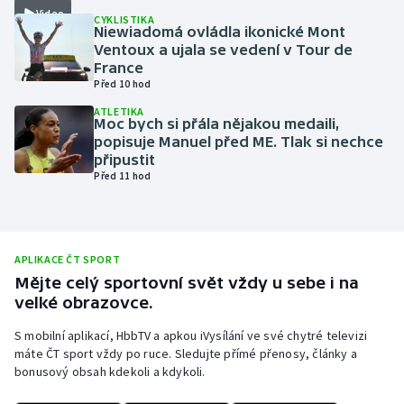
Video
CYKLISTIKA
Olympijské hry
Niewiadomá ovládla ikonické Mont
Ventoux a ujala se vedení v Tour de
France
Parasport
Před 10 hod
Plavání
ATLETIKA
Moc bych si přála nějakou medaili,
popisuje Manuel před ME. Tlak si nechce
Plážový volejbal
připustit
Před 11 hod
Ragby
Rychlobruslení
APLIKACE ČT SPORT
Mějte celý sportovní svět vždy u sebe i na
Rychlostní kanoistika
velké obrazovce.
Short track
S mobilní aplikací, HbbTV a apkou iVysílání ve své chytré televizi
máte ČT sport vždy po ruce. Sledujte přímé přenosy, články a
bonusový obsah kdekoli a kdykoli.
Sportovní střelba