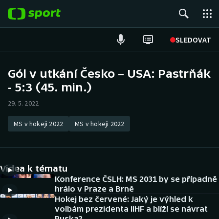
POPULÁRNÍ
SLEDOVAT
Fotbal
Gól v utkání Česko – USA: Pastrňák
- 5:3 (45. min.)
Hokej
29. 5. 2022
Tenis
MS v hokeji 2022
MS v hokeji 2022
Atletika
Cyklistika
Videa k tématu
DALŠÍ SPORTY
Konference ČSLH: MS 2031 by se případně
hrálo v Praze a Brně
Hokej bez červené: Jaký je výhled k
Americký fotbal
NEPŘEHLÉDNĚTE
volbám prezidenta IIHF a blíží se návrat
Ruska?