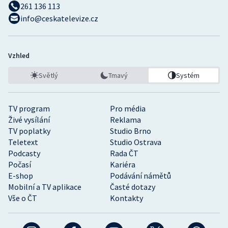
261 136 113
info@ceskatelevize.cz
Vzhled
Světlý
Tmavý
Systém
TV program
Pro média
Živé vysílání
Reklama
TV poplatky
Studio Brno
Teletext
Studio Ostrava
Podcasty
Rada ČT
Počasí
Kariéra
E-shop
Podávání námětů
Mobilní a TV aplikace
Časté dotazy
Vše o ČT
Kontakty