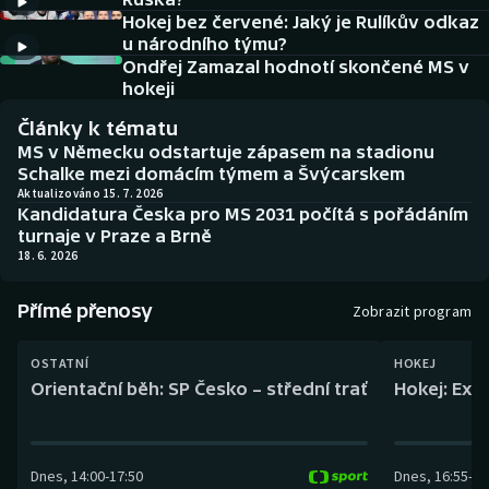
Baseball a softbal
Soutěže
Hokej bez červené: Jaký je Rulíkův odkaz
u národního týmu?
Basketbal
Historické návraty
Ondřej Zamazal hodnotí skončené MS v
hokeji
Biatlon
Aplikace ČT sport
Články k tématu
MS v Německu odstartuje zápasem na stadionu
Boby a skeleton
AZ kvíz
Schalke mezi domácím týmem a Švýcarskem
Aktualizováno 15. 7. 2026
Kandidatura Česka pro MS 2031 počítá s pořádáním
Box
turnaje v Praze a Brně
18. 6. 2026
Curling
Přímé přenosy
Zobrazit program
Dostihy
OSTATNÍ
HOKEJ
Florbal
Orientační běh: SP Česko – střední trať
Hokej: Exh
Futsal
Dnes
,
14:00
-
17:50
Dnes
,
16:55
-
19
Golf