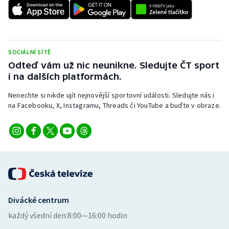
Stolní tenis
Triatlon
SOCIÁLNÍ SÍTĚ
Veslování
Odteď vám už nic neunikne. Sledujte ČT sport
i na dalších platformách.
Vodní slalom
Nenechte si nikde ujít nejnovější sportovní události. Sledujte nás i
Volejbal
na Facebooku, X, Instagramu, Threads či YouTube a buďte v obraze.
Ostatní
Divácké centrum
každý všední den:
8:00—16:00 hodin