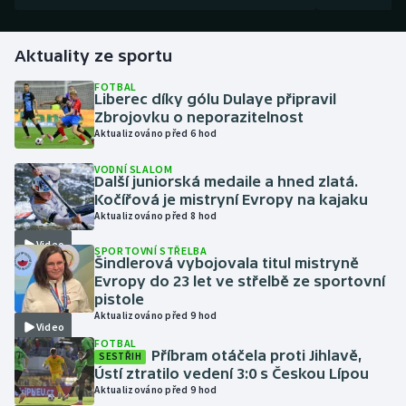
Gymnastika
Aktuality ze sportu
Házená
FOTBAL
Liberec díky gólu Dulaye připravil
Zbrojovku o neporazitelnost
Jezdectví
Aktualizováno před 6 hod
VODNÍ SLALOM
Judo
Další juniorská medaile a hned zlatá.
Kočířová je mistryní Evropy na kajaku
Krasobruslení
Aktualizováno před 8 hod
Video
SPORTOVNÍ STŘELBA
Lezení
Šindlerová vybojovala titul mistryně
Evropy do 23 let ve střelbě ze sportovní
pistole
Lyže a snowboard
Aktualizováno před 9 hod
Video
FOTBAL
Moderní pětiboj
Příbram otáčela proti Jihlavě,
SESTŘIH
Ústí ztratilo vedení 3:0 s Českou Lípou
Motorsport
Aktualizováno před 9 hod