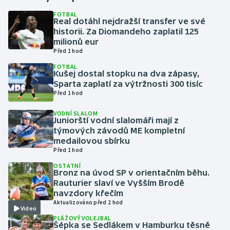
FOTBAL
Real dotáhl nejdražší transfer ve své
Gymnastika
historii. Za Diomandeho zaplatil 125
milionů eur
Házená
Před 1 hod
FOTBAL
Jezdectví
Kušej dostal stopku na dva zápasy,
Sparta zaplatí za výtržnosti 300 tisíc
Před 1 hod
Judo
VODNÍ SLALOM
Juniorští vodní slalomáři mají z
Krasobruslení
týmových závodů ME kompletní
medailovou sbírku
Lezení
Před 1 hod
OSTATNÍ
Lyže a snowboard
Bronz na úvod SP v orientačním běhu.
Rauturier slaví ve Vyšším Brodě
navzdory křečím
Moderní pětiboj
Aktualizováno před 2 hod
Video
PLÁŽOVÝ VOLEJBAL
Motorsport
Šépka se Sedlákem v Hamburku těsně