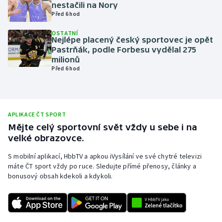
nestačili na Nory
Olympijské hry
Před 6 hod
OSTATNÍ
Parasport
Nejlépe placený český sportovec je opět
Pastrňák, podle Forbesu vydělal 275
milionů
Plavání
Před 6 hod
Plážový volejbal
Ragby
APLIKACE ČT SPORT
Mějte celý sportovní svět vždy u sebe i na
Rychlobruslení
velké obrazovce.
S mobilní aplikací, HbbTV a apkou iVysílání ve své chytré televizi
Rychlostní kanoistika
máte ČT sport vždy po ruce. Sledujte přímé přenosy, články a
bonusový obsah kdekoli a kdykoli.
Short track
Sportovní střelba