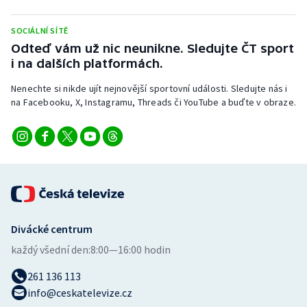
Stolní tenis
SOCIÁLNÍ SÍTĚ
Triatlon
Odteď vám už nic neunikne. Sledujte ČT sport
i na dalších platformách.
Veslování
Nenechte si nikde ujít nejnovější sportovní události. Sledujte nás i
na Facebooku, X, Instagramu, Threads či YouTube a buďte v obraze.
Vodní slalom
Volejbal
Ostatní
Divácké centrum
každý všední den:
8:00—16:00 hodin
261 136 113
info@ceskatelevize.cz