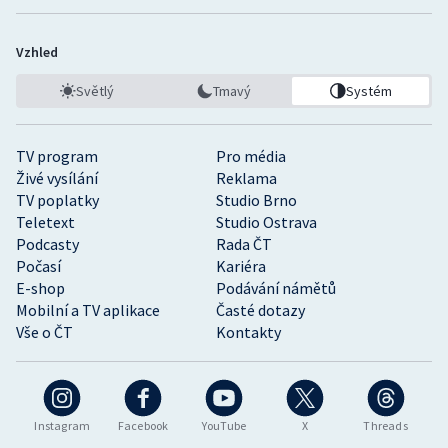
Vzhled
Světlý
Tmavý
Systém
TV program
Pro média
Živé vysílání
Reklama
TV poplatky
Studio Brno
Teletext
Studio Ostrava
Podcasty
Rada ČT
Počasí
Kariéra
E-shop
Podávání námětů
Mobilní a TV aplikace
Časté dotazy
Vše o ČT
Kontakty
Instagram
Facebook
YouTube
X
Threads