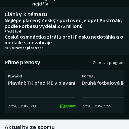
Baseball a softbal
Soutěže
nejdřív
Články k tématu
Basketbal
Historické návraty
Nejlépe placený český sportovec je opět Pastrňák,
podle Forbesu vydělal 275 milionů
Biatlon
Aplikace ČT sport
Před 6 hod
Česká osmnáctka ztrátu proti Finsku nedotáhla a o
medaile si nezahraje
Boby a skeleton
AZ kvíz
Aktualizováno před 9 hod
Box
Přímé přenosy
Zobrazit program
Curling
PLAVÁNÍ
FOTBAL
Plavání: TK před ME v plavání
Druhá fotbalová liga
Dostihy
Florbal
Zítra
,
12:30
-
13:00
Zítra
,
17:35
-
19:55
Futsal
Aktuality ze sportu
Golf