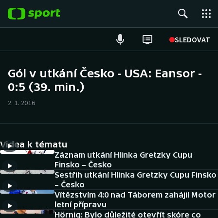
POPULÁRNÍ
SLEDOVAT
Fotbal
Gól v utkání Česko - USA: Eansor -
0:5 (39. min.)
Hokej
2. 1. 2016
Tenis
Atletika
Videa k tématu
Cyklistika
Záznam utkání Hlinka Gretzky Cupu
Finsko – Česko
Sestřih utkání Hlinka Gretzky Cupu Finsko
DALŠÍ SPORTY
– Česko
Vítězstvím 4:0 nad Táborem zahájil Motor
Americký fotbal
NEPŘEHLÉDNĚTE
letní přípravu
Hörnig: Bylo důležité otevřít skóre co