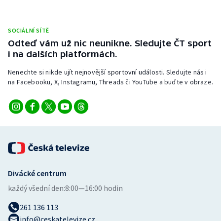
Stolní tenis
Triatlon
SOCIÁLNÍ SÍTĚ
Odteď vám už nic neunikne. Sledujte ČT sport
i na dalších platformách.
Veslování
Nenechte si nikde ujít nejnovější sportovní události. Sledujte nás i
Vodní slalom
na Facebooku, X, Instagramu, Threads či YouTube a buďte v obraze.
Volejbal
Ostatní
Divácké centrum
každý všední den:
8:00—16:00 hodin
261 136 113
info@ceskatelevize.cz