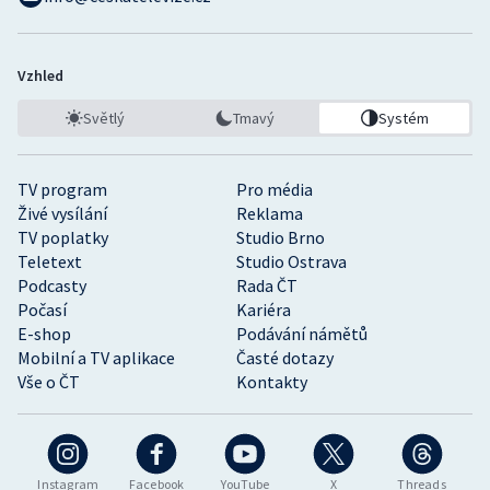
Vzhled
Světlý
Tmavý
Systém
TV program
Pro média
Živé vysílání
Reklama
TV poplatky
Studio Brno
Teletext
Studio Ostrava
Podcasty
Rada ČT
Počasí
Kariéra
E-shop
Podávání námětů
Mobilní a TV aplikace
Časté dotazy
Vše o ČT
Kontakty
Instagram
Facebook
YouTube
X
Threads