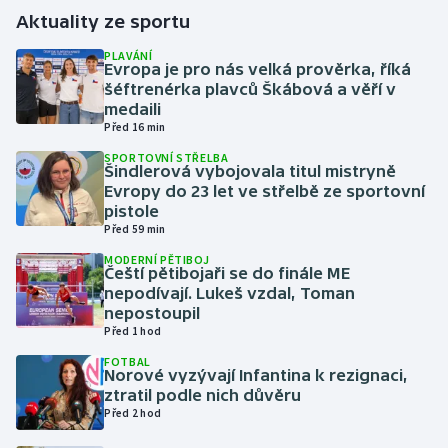
Aktuality ze sportu
Gymnastika
PLAVÁNÍ
Evropa je pro nás velká prověrka, říká
šéftrenérka plavců Škábová a věří v
Házená
medaili
Před 16 min
Jezdectví
SPORTOVNÍ STŘELBA
Šindlerová vybojovala titul mistryně
Judo
Evropy do 23 let ve střelbě ze sportovní
pistole
Před 59 min
Krasobruslení
MODERNÍ PĚTIBOJ
Čeští pětibojaři se do finále ME
Lezení
nepodívají. Lukeš vzdal, Toman
nepostoupil
Lyže a snowboard
Před 1 hod
FOTBAL
Norové vyzývají Infantina k rezignaci,
Moderní pětiboj
ztratil podle nich důvěru
Před 2 hod
Motorsport