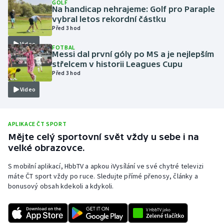
GOLF
Na handicap nehrajeme: Golf pro Paraple
Olympijské hry
vybral letos rekordní částku
Před 3 hod
Parasport
Video
FOTBAL
Messi dal první góly po MS a je nejlepším
Plavání
střelcem v historii Leagues Cupu
Před 3 hod
Plážový volejbal
Video
Ragby
APLIKACE ČT SPORT
Rychlobruslení
Mějte celý sportovní svět vždy u sebe i na
velké obrazovce.
Rychlostní kanoistika
S mobilní aplikací, HbbTV a apkou iVysílání ve své chytré televizi
máte ČT sport vždy po ruce. Sledujte přímé přenosy, články a
Short track
bonusový obsah kdekoli a kdykoli.
Sportovní střelba