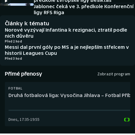
předkole Evropské ligy Besiktas
Baseball a softbal
Soutěže
Jablonec čeká ve 3. předkole Konferenční
ligy RFS Riga
Basketbal
Historické návraty
Články k tématu
Norové vyzývají Infantina k rezignaci, ztratil podle
Biatlon
Aplikace ČT sport
nich důvěru
Před 2 hod
Messi dal první góly po MS a je nejlepším střelcem v
Boby a skeleton
AZ kvíz
historii Leagues Cupu
Před 3 hod
Box
Přímé přenosy
Zobrazit program
Curling
FOTBAL
Dostihy
Druhá fotbalová liga: Vysočina Jihlava – Fotbal Příb
Florbal
Dnes
,
17:35
-
19:55
Futsal
Golf