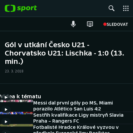
POPULÁRNÍ
SLEDOVAT
Fotbal
Gól v utkání Česko U21 -
Chorvatsko U21: Lischka - 1:0 (13.
Hokej
min.)
Tenis
23. 3. 2018
Atletika
Cyklistika
Videa k tématu
Messi dal první góly po MS, Miami
DALŠÍ SPORTY
porazilo Atlético San Luis 4:2
Sestřih kvalifikace Ligy mistryň Slavia
Praha – Rangers FC
Americký fotbal
NEPŘEHLÉDNĚTE
Fotbalisté Hradce Králové vyzvou v