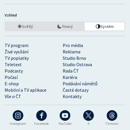
Vzhled
Světlý
Tmavý
Systém
TV program
Pro média
Živé vysílání
Reklama
TV poplatky
Studio Brno
Teletext
Studio Ostrava
Podcasty
Rada ČT
Počasí
Kariéra
E-shop
Podávání námětů
Mobilní a TV aplikace
Časté dotazy
Vše o ČT
Kontakty
Instagram
Facebook
YouTube
X
Threads