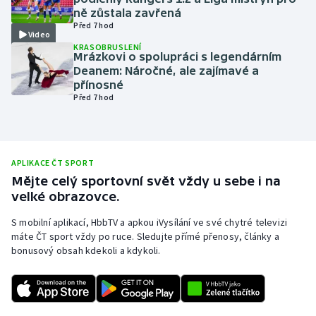
ně zůstala zavřená
Olympijské hry
Před 7 hod
Video
KRASOBRUSLENÍ
Parasport
Mrázkovi o spolupráci s legendárním
Deanem: Náročné, ale zajímavé a
přínosné
Plavání
Před 7 hod
Plážový volejbal
Ragby
APLIKACE ČT SPORT
Mějte celý sportovní svět vždy u sebe i na
Rychlobruslení
velké obrazovce.
S mobilní aplikací, HbbTV a apkou iVysílání ve své chytré televizi
Rychlostní kanoistika
máte ČT sport vždy po ruce. Sledujte přímé přenosy, články a
bonusový obsah kdekoli a kdykoli.
Short track
Sportovní střelba