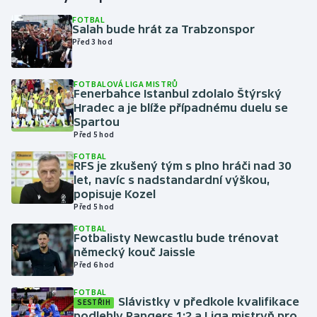
FOTBAL
Salah bude hrát za Trabzonspor
Gymnastika
Před 3 hod
Házená
FOTBALOVÁ LIGA MISTRŮ
Fenerbahce Istanbul zdolalo Štýrský
Jezdectví
Hradec a je blíže případnému duelu se
Spartou
Judo
Před 5 hod
FOTBAL
RFS je zkušený tým s plno hráči nad 30
Krasobruslení
let, navíc s nadstandardní výškou,
popisuje Kozel
Lezení
Před 5 hod
FOTBAL
Lyže a snowboard
Fotbalisty Newcastlu bude trénovat
německý kouč Jaissle
Před 6 hod
Moderní pětiboj
FOTBAL
Slávistky v předkole kvalifikace
Motorsport
SESTŘIH
podlehly Rangers 1:2 a Liga mistryň pro