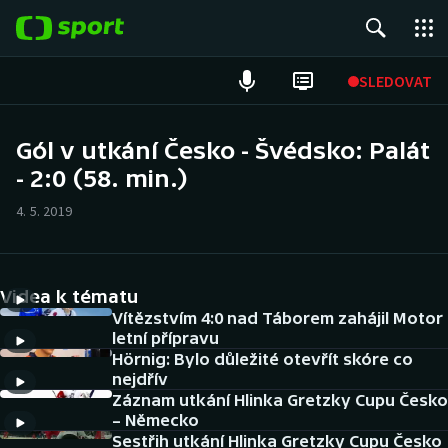
POPULÁRNÍ
SLEDOVAT
Fotbal
Gól v utkání Česko - Švédsko: Palát
- 2:0 (58. min.)
Hokej
4. 5. 2019
Tenis
Atletika
Videa k tématu
Cyklistika
Vítězstvím 4:0 nad Táborem zahájil Motor
letní přípravu
Hörnig: Bylo důležité otevřít skóre co
DALŠÍ SPORTY
nejdřív
Záznam utkání Hlinka Gretzky Cupu Česko
Americký fotbal
NEPŘEHLÉDNĚTE
– Německo
Sestřih utkání Hlinka Gretzky Cupu Česko