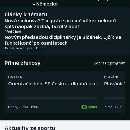
Baseball a softbal
Soutěže
– Německo
Články k tématu
Basketbal
Historické návraty
Nová smlouva? Tím práce pro mě vůbec nekončí,
spíš naopak začíná, tvrdí Vladař
Biatlon
Aplikace ČT sport
Před 9 hod
Novým předsedou diciplinárky je Bičánek. Ujčík ve
funkci končí po osmi letech
Boby a skeleton
AZ kvíz
Aktualizováno před 11 hod
Box
Přímé přenosy
Zobrazit program
Curling
OSTATNÍ
PLAVÁNÍ
Orientační běh: SP Česko – dlouhá trať
Plavání: TK
Dostihy
Florbal
Dnes
,
11:50
-
16:00
Zítra
,
12:30
-
13:
Futsal
Aktuality ze sportu
Golf