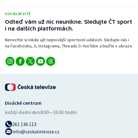
Stolní tenis
SOCIÁLNÍ SÍTĚ
Triatlon
Odteď vám už nic neunikne. Sledujte ČT sport
i na dalších platformách.
Veslování
Nenechte si nikde ujít nejnovější sportovní události. Sledujte nás i
na Facebooku, X, Instagramu, Threads či YouTube a buďte v obraze.
Vodní slalom
Volejbal
Ostatní
Divácké centrum
každý všední den:
8:00—16:00 hodin
261 136 113
info@ceskatelevize.cz