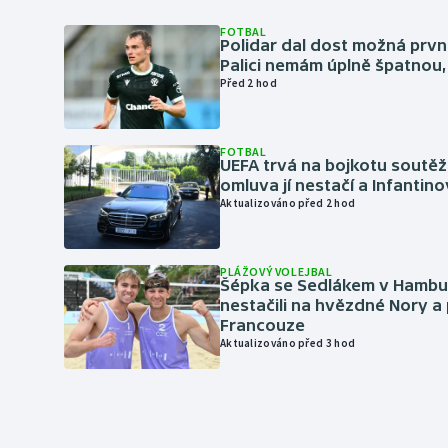
FOTBAL
Polidar dal dost možná první
Palici nemám úplně špatnou, 
Před 2 hod
FOTBAL
UEFA trvá na bojkotu soutěží 
omluva jí nestačí a Infantino
Aktualizováno před 2 hod
PLÁŽOVÝ VOLEJBAL
Šépka se Sedlákem v Hambu
nestačili na hvězdné Nory a 
Francouze
Aktualizováno před 3 hod