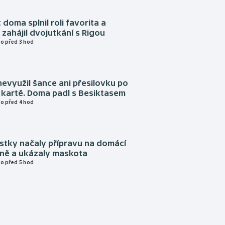
 doma splnil roli favorita a
zahájil dvojutkání s Rigou
o před 3 hod
evyužil šance ani přesilovku po
 kartě. Doma padl s Besiktasem
o před 4 hod
istky načaly přípravu na domácí
zně a ukázaly maskota
o před 5 hod