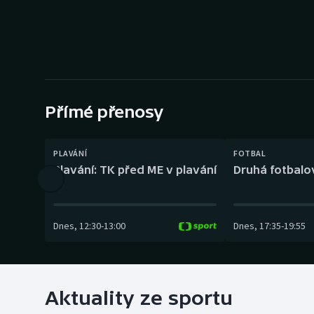
Curling
Dostihy
Florbal
Futsal
Přímé přenosy
Golf
PLAVÁNÍ
FOTBAL
Plavání: TK před ME v plavání
Druhá fotbalov
Gymnastika
Dnes
,
12:30
-
13:00
Dnes
,
17:35
-
19:55
Aktuality ze sportu