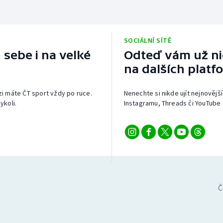
SOCIÁLNÍ SÍTĚ
 sebe i na velké
Odteď vám už nic
na dalších platf
izi máte ČT sport vždy po ruce.
Nenechte si nikde ujít nejnovější
ykoli.
Instagramu, Threads či YouTube 
Č