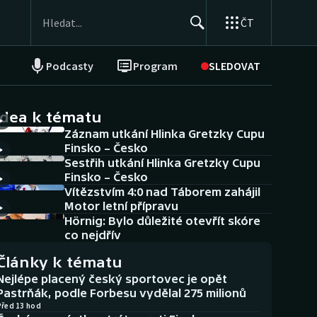
ČT
Podcasty
Program
SLEDOVAT
NEPŘEHLÉDNĚTE
Soutěže
idea k tématu
Záznam utkání Hlinka Gretzky Cupu
Historické návraty
Finsko – Česko
Sestřih utkání Hlinka Gretzky Cupu
Aplikace ČT sport
Finsko – Česko
Vítězstvím 4:0 nad Táborem zahájil
AZ kvíz
Motor letní přípravu
Hörnig: Bylo důležité otevřít skóre
co nejdřív
Články k tématu
Nejlépe placený český sportovec je opět
Pastrňák, podle Forbesu vydělal 275 milionů
Před 13 hod