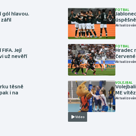
FOTBAL
 gól hlavou.
Jablonec
zářil
úspěšně 
Aktualizován
FOTBAL
FIFA. Její
Hradec n
vi už nevěří
červené
Aktualizován
VOLEJBAL
rku těsně
Volejbal
pak i na
ME vítě
Aktualizován
Video