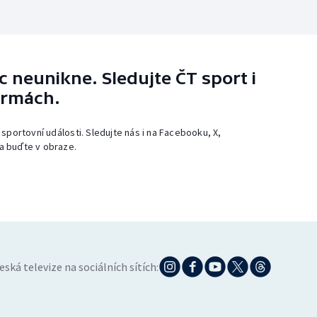
 neunikne. Sledujte ČT sport i
ormách.
 sportovní události. Sledujte nás i na Facebooku, X,
a buďte v obraze.
eská televize na sociálních sítích: