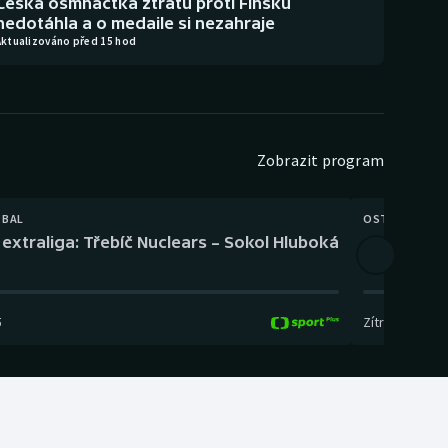
Česká osmnáctka ztrátu proti Finsku
nedotáhla a o medaile si nezahraje
Aktualizováno před 15 hod
Zobrazit program
TBAL
OSTATNÍ
extraliga: Třebíč Nuclears – Sokol Hluboká
Orientační
5
Zítra
,
14:00
-
17