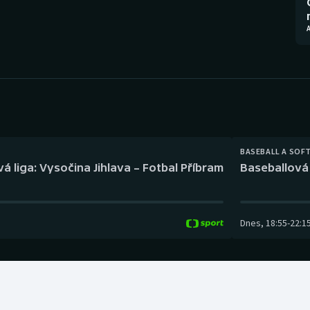
Moderní pětiboj
Triatlon
Motorsport
Veslování
Olympijské hry
Vodní slalom
Parasport
Volejbal
Plavání
Ostatní
BASEBALL A SOF
á liga: Vysočina Jihlava – Fotbal Příbram
Baseballová 
Plážový volejbal
Dnes
,
18:55
-
22:1