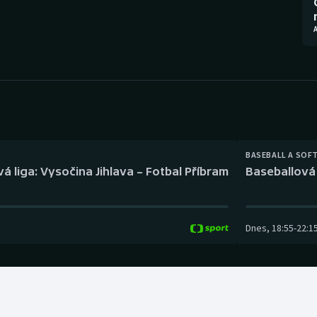
Moderní pětiboj
Triatlon
Motorsport
Veslování
Olympijské hry
Vodní slalom
Parasport
Volejbal
Plavání
Ostatní
BASEBALL A SOF
á liga: Vysočina Jihlava – Fotbal Příbram
Baseballová 
Plážový volejbal
Dnes
,
18:55
-
22:1