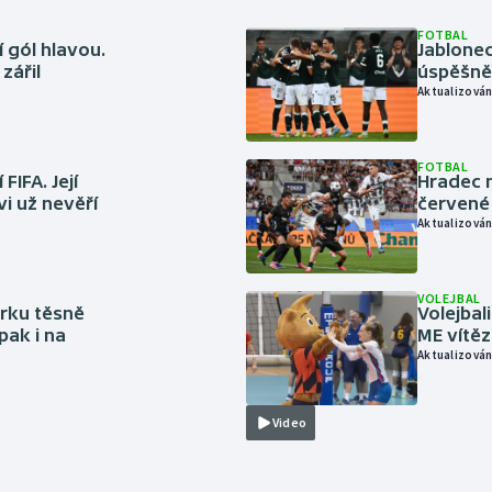
FOTBAL
 gól hlavou.
Jablonec
zářil
úspěšně 
Aktualizován
FOTBAL
FIFA. Její
Hradec n
vi už nevěří
červené
Aktualizován
VOLEJBAL
rku těsně
Volejbal
pak i na
ME vítě
Aktualizován
Video