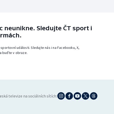
 neunikne. Sledujte ČT sport i
ormách.
 sportovní události. Sledujte nás i na Facebooku, X,
a buďte v obraze.
eská televize na sociálních sítích: