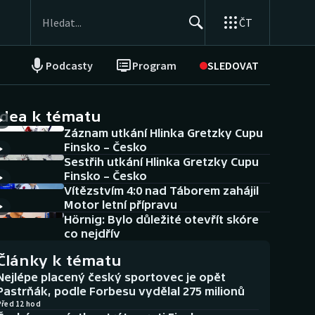
ČT
Podcasty
Program
SLEDOVAT
NEPŘEHLÉDNĚTE
Soutěže
idea k tématu
Záznam utkání Hlinka Gretzky Cupu
Historické návraty
Finsko – Česko
Sestřih utkání Hlinka Gretzky Cupu
Aplikace ČT sport
Finsko – Česko
Vítězstvím 4:0 nad Táborem zahájil
AZ kvíz
Motor letní přípravu
Hörnig: Bylo důležité otevřít skóre
co nejdřív
Články k tématu
Nejlépe placený český sportovec je opět
Pastrňák, podle Forbesu vydělal 275 milionů
Před 12 hod