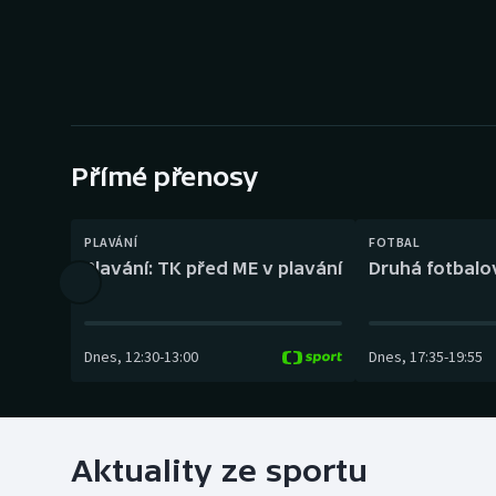
Curling
Dostihy
Florbal
Futsal
Přímé přenosy
Golf
PLAVÁNÍ
FOTBAL
Plavání: TK před ME v plavání
Druhá fotbalov
Gymnastika
Dnes
,
12:30
-
13:00
Dnes
,
17:35
-
19:55
Aktuality ze sportu