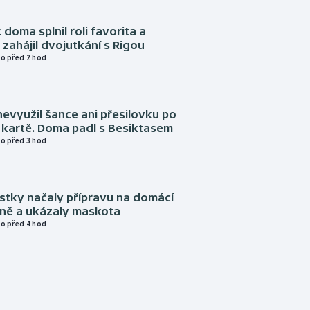
 doma splnil roli favorita a
zahájil dvojutkání s Rigou
o před 2 hod
evyužil šance ani přesilovku po
 kartě. Doma padl s Besiktasem
o před 3 hod
istky načaly přípravu na domácí
zně a ukázaly maskota
o před 4 hod