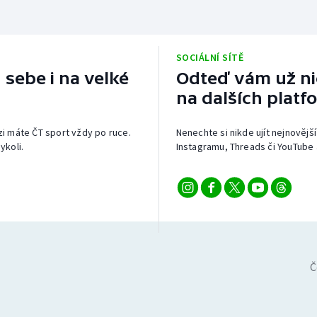
SOCIÁLNÍ SÍTĚ
 sebe i na velké
Odteď vám už nic
na dalších platf
izi máte ČT sport vždy po ruce.
Nenechte si nikde ujít nejnovější
ykoli.
Instagramu, Threads či YouTube 
Č