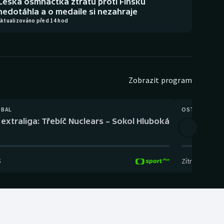
Česká osmnáctka ztrátu proti Finsku
nedotáhla a o medaile si nezahraje
Aktualizováno před 14 hod
Zobrazit program
TBAL
OSTATNÍ
extraliga: Třebíč Nuclears – Sokol Hluboká
Orientační
5
Zítra
,
14:00
-
17