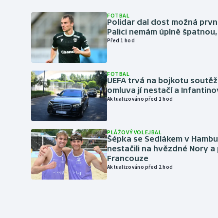
FOTBAL
Polidar dal dost možná první
Palici nemám úplně špatnou, 
Před 1 hod
FOTBAL
UEFA trvá na bojkotu soutěží 
omluva jí nestačí a Infantino
Aktualizováno před 1 hod
PLÁŽOVÝ VOLEJBAL
Šépka se Sedlákem v Hambu
nestačili na hvězdné Nory a 
Francouze
Aktualizováno před 2 hod