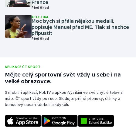
France
Před 9 hod
Olympijské hry
ATLETIKA
Moc bych si přála nějakou medaili,
Parasport
popisuje Manuel před ME. Tlak si nechce
připustit
Plavání
Před 9 hod
Plážový volejbal
Ragby
APLIKACE ČT SPORT
Mějte celý sportovní svět vždy u sebe i na
velké obrazovce.
Rychlobruslení
S mobilní aplikací, HbbTV a apkou iVysílání ve své chytré televizi
Rychlostní kanoistika
máte ČT sport vždy po ruce. Sledujte přímé přenosy, články a
bonusový obsah kdekoli a kdykoli.
Short track
Sportovní střelba