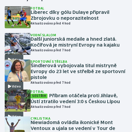
FOTBAL
Liberec díky gólu Dulaye připravil
Gymnastika
Zbrojovku o neporazitelnost
Aktualizováno před 4 hod
Házená
VODNÍ SLALOM
Další juniorská medaile a hned zlatá.
Jezdectví
Kočířová je mistryní Evropy na kajaku
Aktualizováno před 7 hod
Judo
Video
SPORTOVNÍ STŘELBA
Šindlerová vybojovala titul mistryně
Krasobruslení
Evropy do 23 let ve střelbě ze sportovní
pistole
Aktualizováno před 7 hod
Lezení
Video
FOTBAL
Příbram otáčela proti Jihlavě,
SESTŘIH
Lyže a snowboard
Ústí ztratilo vedení 3:0 s Českou Lípou
Aktualizováno před 7 hod
Moderní pětiboj
Video
CYKLISTIKA
Niewiadomá ovládla ikonické Mont
Motorsport
Ventoux a ujala se vedení v Tour de