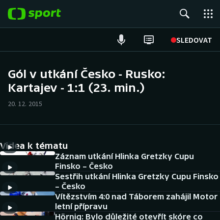
POPULÁRNÍ
SLEDOVAT
Fotbal
Gól v utkání Česko - Rusko:
Kartajev - 1:1 (23. min.)
Hokej
20. 12. 2015
Tenis
Atletika
Videa k tématu
Cyklistika
Záznam utkání Hlinka Gretzky Cupu
Finsko – Česko
Sestřih utkání Hlinka Gretzky Cupu Finsko
DALŠÍ SPORTY
– Česko
Vítězstvím 4:0 nad Táborem zahájil Motor
Americký fotbal
NEPŘEHLÉDNĚTE
letní přípravu
Hörnig: Bylo důležité otevřít skóre co