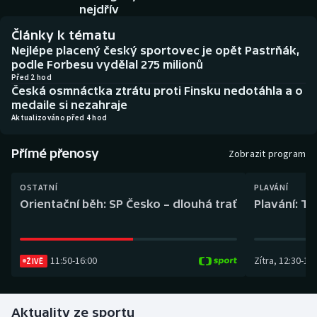
Baseball a softbal
Soutěže
nejdřív
Články k tématu
Basketbal
Historické návraty
Nejlépe placený český sportovec je opět Pastrňák,
podle Forbesu vydělal 275 milionů
Biatlon
Aplikace ČT sport
Před 2 hod
Česká osmnáctka ztrátu proti Finsku nedotáhla a o
medaile si nezahraje
Boby a skeleton
AZ kvíz
Aktualizováno před 4 hod
Box
Přímé přenosy
Zobrazit program
Curling
OSTATNÍ
PLAVÁNÍ
Orientační běh: SP Česko – dlouhá trať
Plavání: TK
Dostihy
Florbal
11:50
-
16:00
Zítra
,
12:30
-
13:
ŽIVĚ
Futsal
Aktuality ze sportu
Golf