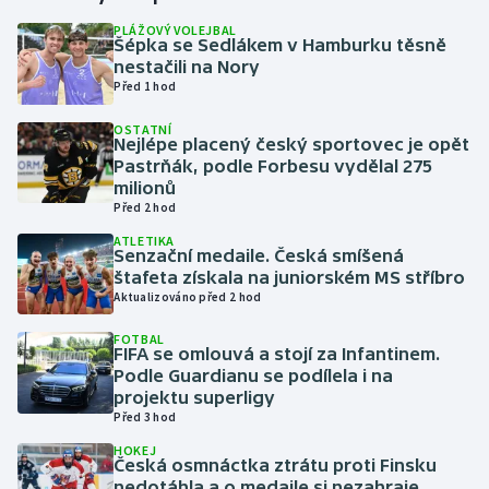
PLÁŽOVÝ VOLEJBAL
Šépka se Sedlákem v Hamburku těsně
Gymnastika
nestačili na Nory
Před 1 hod
Házená
OSTATNÍ
Nejlépe placený český sportovec je opět
Jezdectví
Pastrňák, podle Forbesu vydělal 275
milionů
Judo
Před 2 hod
ATLETIKA
Senzační medaile. Česká smíšená
Krasobruslení
štafeta získala na juniorském MS stříbro
Aktualizováno před 2 hod
Lezení
FOTBAL
FIFA se omlouvá a stojí za Infantinem.
Lyže a snowboard
Podle Guardianu se podílela i na
projektu superligy
Moderní pětiboj
Před 3 hod
HOKEJ
Česká osmnáctka ztrátu proti Finsku
Motorsport
nedotáhla a o medaile si nezahraje