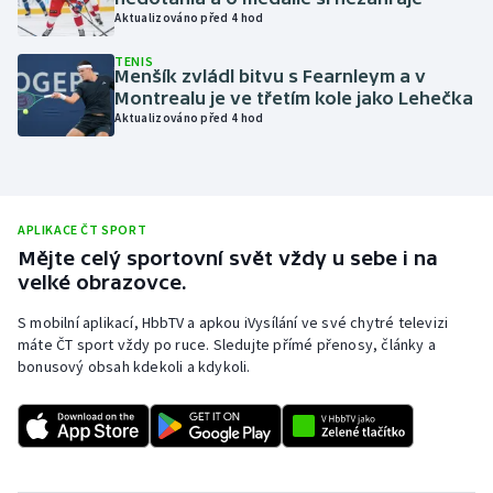
Aktualizováno před 4 hod
Olympijské hry
TENIS
Menšík zvládl bitvu s Fearnleym a v
Parasport
Montrealu je ve třetím kole jako Lehečka
Aktualizováno před 4 hod
Plavání
Plážový volejbal
APLIKACE ČT SPORT
Ragby
Mějte celý sportovní svět vždy u sebe i na
velké obrazovce.
Rychlobruslení
S mobilní aplikací, HbbTV a apkou iVysílání ve své chytré televizi
máte ČT sport vždy po ruce. Sledujte přímé přenosy, články a
Rychlostní kanoistika
bonusový obsah kdekoli a kdykoli.
Short track
Sportovní střelba