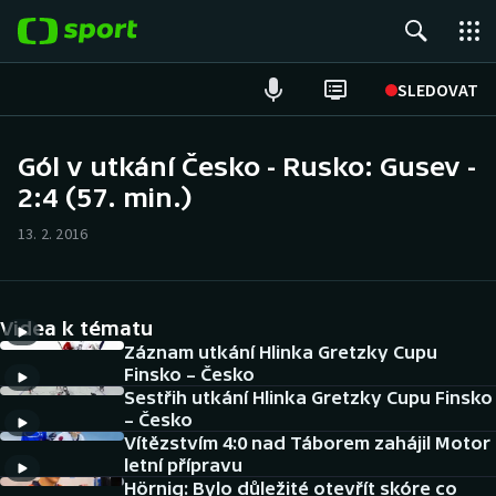
POPULÁRNÍ
SLEDOVAT
Fotbal
Gól v utkání Česko - Rusko: Gusev -
2:4 (57. min.)
Hokej
13. 2. 2016
Tenis
Atletika
Videa k tématu
Cyklistika
Záznam utkání Hlinka Gretzky Cupu
Finsko – Česko
Sestřih utkání Hlinka Gretzky Cupu Finsko
DALŠÍ SPORTY
– Česko
Vítězstvím 4:0 nad Táborem zahájil Motor
Americký fotbal
NEPŘEHLÉDNĚTE
letní přípravu
Hörnig: Bylo důležité otevřít skóre co