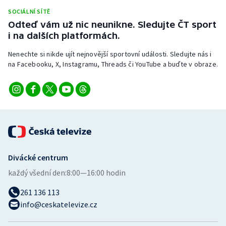
Stolní tenis
SOCIÁLNÍ SÍTĚ
Odteď vám už nic neunikne. Sledujte ČT sport
Triatlon
i na dalších platformách.
Nenechte si nikde ujít nejnovější sportovní události. Sledujte nás i
Veslování
na Facebooku, X, Instagramu, Threads či YouTube a buďte v obraze.
Vodní slalom
Volejbal
Ostatní
Divácké centrum
každý všední den:
8:00—16:00 hodin
261 136 113
info@ceskatelevize.cz