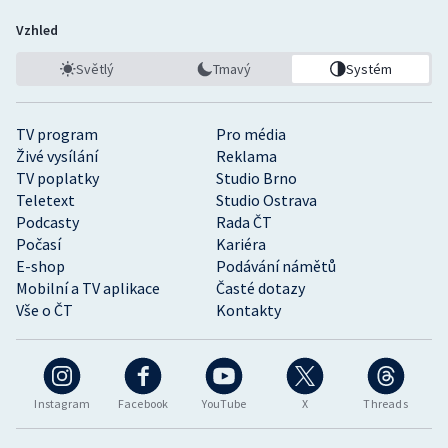
Vzhled
Světlý
Tmavý
Systém
TV program
Pro média
Živé vysílání
Reklama
TV poplatky
Studio Brno
Teletext
Studio Ostrava
Podcasty
Rada ČT
Počasí
Kariéra
E-shop
Podávání námětů
Mobilní a TV aplikace
Časté dotazy
Vše o ČT
Kontakty
Instagram
Facebook
YouTube
X
Threads