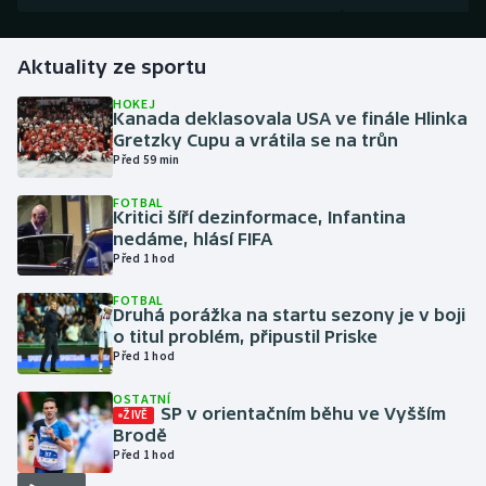
Gymnastika
Aktuality ze sportu
Házená
HOKEJ
Kanada deklasovala USA ve finále Hlinka
Gretzky Cupu a vrátila se na trůn
Jezdectví
Před 59 min
FOTBAL
Judo
Kritici šíří dezinformace, Infantina
nedáme, hlásí FIFA
Krasobruslení
Před 1 hod
FOTBAL
Lezení
Druhá porážka na startu sezony je v boji
o titul problém, připustil Priske
Před 1 hod
Lyže a snowboard
OSTATNÍ
Moderní pětiboj
SP v orientačním běhu ve Vyšším
ŽIVĚ
Brodě
Před 1 hod
Motorsport