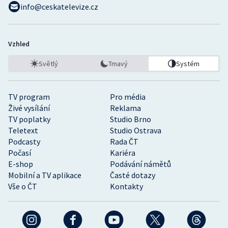
info@ceskatelevize.cz
Vzhled
Světlý
Tmavý
Systém
TV program
Pro média
Živé vysílání
Reklama
TV poplatky
Studio Brno
Teletext
Studio Ostrava
Podcasty
Rada ČT
Počasí
Kariéra
E-shop
Podávání námětů
Mobilní a TV aplikace
Časté dotazy
Vše o ČT
Kontakty