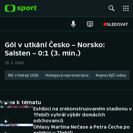
POPULÁRNÍ
SLEDOVAT
Fotbal
Gól v utkání Česko – Norsko:
Salsten – 0:1 (3. min.)
Hokej
25. 5. 2026
Tenis
MS v hokeji 2026
Hokejová reprezentace
Nejnovější videa
Atletika
Cyklistika
Videa k tématu
DALŠÍ SPORTY
Exhibici na zrekonstruovaném stadionu v
Třebíči vyhrál výběr domácích
odchovanců
Americký fotbal
NEPŘEHLÉDNĚTE
Ohlasy Martina Nečase a Petra Čecha po
exhibici v Třebíči