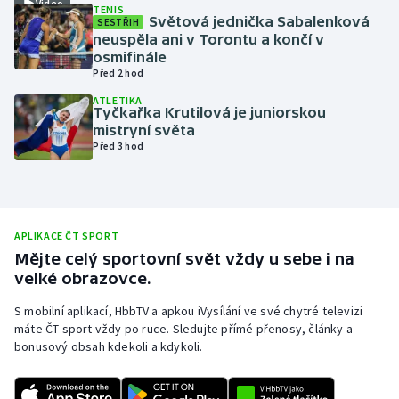
Video
TENIS
Světová jednička Sabalenková
SESTŘIH
Olympijské hry
neuspěla ani v Torontu a končí v
osmifinále
Parasport
Před 2 hod
ATLETIKA
Plavání
Tyčkařka Krutilová je juniorskou
mistryní světa
Před 3 hod
Plážový volejbal
Ragby
APLIKACE ČT SPORT
Rychlobruslení
Mějte celý sportovní svět vždy u sebe i na
velké obrazovce.
Rychlostní kanoistika
S mobilní aplikací, HbbTV a apkou iVysílání ve své chytré televizi
Short track
máte ČT sport vždy po ruce. Sledujte přímé přenosy, články a
bonusový obsah kdekoli a kdykoli.
Sportovní střelba