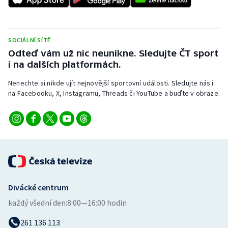
Stolní tenis
Triatlon
SOCIÁLNÍ SÍTĚ
Odteď vám už nic neunikne. Sledujte ČT sport
Veslování
i na dalších platformách.
Vodní slalom
Nenechte si nikde ujít nejnovější sportovní události. Sledujte nás i
na Facebooku, X, Instagramu, Threads či YouTube a buďte v obraze.
Volejbal
Ostatní
Divácké centrum
každý všední den:
8:00—16:00 hodin
261 136 113