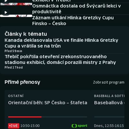
Baseball a softbal
Soutěže
Osmnáctka dostala od Švýcarů lekci v
produktivitě
Basketbal
Historické návraty
Záznam utkání Hlinka Gretzky Cupu
Finsko – Česko
Biatlon
Aplikace ČT sport
Články k tématu
Kanada deklasovala USA ve finále Hlinka Gretzky
Boby a skeleton
AZ kvíz
Cupu a vrátila se na trůn
Před 59 min
Třebíč pokřtila otevření zrekonstruovaného
Box
stadionu exhibicí, domácí porazili mistry z Prahy
Před 17 hod
Curling
Přímé přenosy
Zobrazit program
Dostihy
OSTATNÍ
BASEBALL A SOFTBA
Florbal
Orientační běh: SP Česko – štafeta
Baseballová ex
Futsal
10:50
-
15:00
Dnes
,
12:55
-
16:15
ŽIVĚ
Golf