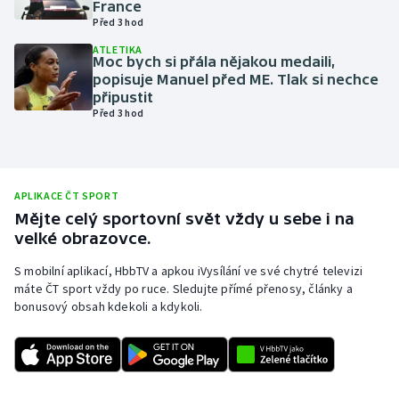
France
Před 3 hod
Olympijské hry
ATLETIKA
Moc bych si přála nějakou medaili,
Parasport
popisuje Manuel před ME. Tlak si nechce
připustit
Plavání
Před 3 hod
Plážový volejbal
Ragby
APLIKACE ČT SPORT
Mějte celý sportovní svět vždy u sebe i na
velké obrazovce.
Rychlobruslení
S mobilní aplikací, HbbTV a apkou iVysílání ve své chytré televizi
Rychlostní kanoistika
máte ČT sport vždy po ruce. Sledujte přímé přenosy, články a
bonusový obsah kdekoli a kdykoli.
Short track
Sportovní střelba