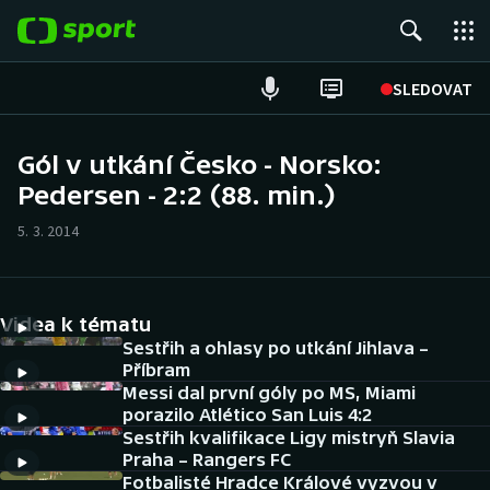
POPULÁRNÍ
SLEDOVAT
Fotbal
Gól v utkání Česko - Norsko:
Pedersen - 2:2 (88. min.)
Hokej
5. 3. 2014
Tenis
Atletika
Videa k tématu
Cyklistika
Sestřih a ohlasy po utkání Jihlava –
Příbram
Messi dal první góly po MS, Miami
DALŠÍ SPORTY
porazilo Atlético San Luis 4:2
Sestřih kvalifikace Ligy mistryň Slavia
Americký fotbal
NEPŘEHLÉDNĚTE
Praha – Rangers FC
Fotbalisté Hradce Králové vyzvou v