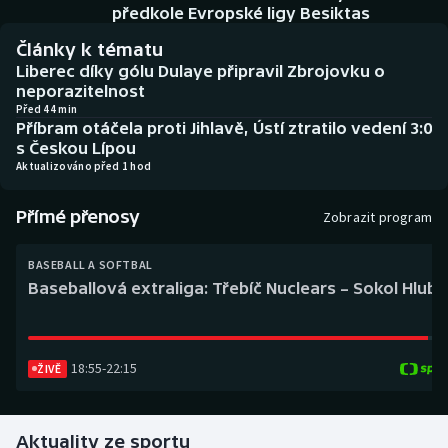
Baseball a softbal
Soutěže
předkole Evropské ligy Besiktas
Články k tématu
Basketbal
Historické návraty
Liberec díky gólu Dulaye připravil Zbrojovku o
neporazitelnost
Biatlon
Aplikace ČT sport
Před 44 min
Příbram otáčela proti Jihlavě, Ústí ztratilo vedení 3:0
s Českou Lípou
Boby a skeleton
AZ kvíz
Aktualizováno před 1 hod
Box
Přímé přenosy
Zobrazit program
Curling
BASEBALL A SOFTBAL
Baseballová extraliga: Třebíč Nuclears – Sokol Hlub
Dostihy
Florbal
18:55
-
22:15
ŽIVĚ
Futsal
Aktuality ze sportu
Golf