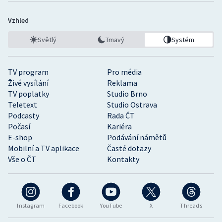
Vzhled
Světlý
Tmavý
Systém
TV program
Pro média
Živé vysílání
Reklama
TV poplatky
Studio Brno
Teletext
Studio Ostrava
Podcasty
Rada ČT
Počasí
Kariéra
E-shop
Podávání námětů
Mobilní a TV aplikace
Časté dotazy
Vše o ČT
Kontakty
Instagram
Facebook
YouTube
X
Threads