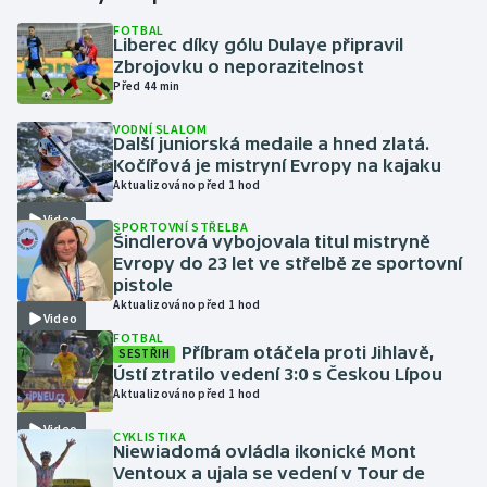
FOTBAL
Liberec díky gólu Dulaye připravil
Gymnastika
Zbrojovku o neporazitelnost
Před 44 min
Házená
VODNÍ SLALOM
Další juniorská medaile a hned zlatá.
Jezdectví
Kočířová je mistryní Evropy na kajaku
Aktualizováno před 1 hod
Judo
Video
SPORTOVNÍ STŘELBA
Šindlerová vybojovala titul mistryně
Krasobruslení
Evropy do 23 let ve střelbě ze sportovní
pistole
Aktualizováno před 1 hod
Lezení
Video
FOTBAL
Příbram otáčela proti Jihlavě,
SESTŘIH
Lyže a snowboard
Ústí ztratilo vedení 3:0 s Českou Lípou
Aktualizováno před 1 hod
Moderní pětiboj
Video
CYKLISTIKA
Niewiadomá ovládla ikonické Mont
Motorsport
Ventoux a ujala se vedení v Tour de