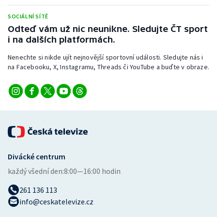
Stolní tenis
SOCIÁLNÍ SÍTĚ
Odteď vám už nic neunikne. Sledujte ČT sport
Triatlon
i na dalších platformách.
Veslování
Nenechte si nikde ujít nejnovější sportovní události. Sledujte nás i
na Facebooku, X, Instagramu, Threads či YouTube a buďte v obraze.
Vodní slalom
Volejbal
Ostatní
Divácké centrum
každý všední den:
8:00—16:00 hodin
261 136 113
info@ceskatelevize.cz