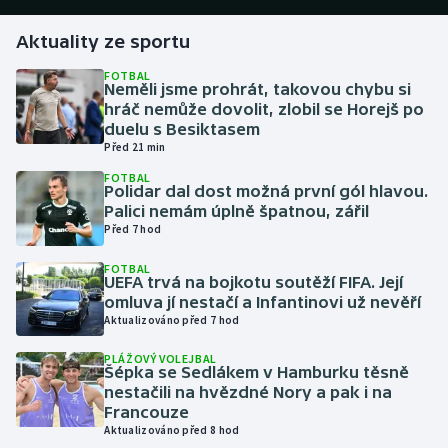
Aktuality ze sportu
Gymnastika
FOTBAL
Neměli jsme prohrát, takovou chybu si
Házená
hráč nemůže dovolit, zlobil se Horejš po
duelu s Besiktasem
Jezdectví
Před 21 min
FOTBAL
Judo
Polidar dal dost možná první gól hlavou.
Palici nemám úplně špatnou, zářil
Před 7 hod
Krasobruslení
FOTBAL
UEFA trvá na bojkotu soutěží FIFA. Její
Lezení
omluva jí nestačí a Infantinovi už nevěří
Aktualizováno před 7 hod
Lyže a snowboard
PLÁŽOVÝ VOLEJBAL
Šépka se Sedlákem v Hamburku těsně
Moderní pětiboj
nestačili na hvězdné Nory a pak i na
Francouze
Motorsport
Aktualizováno před 8 hod