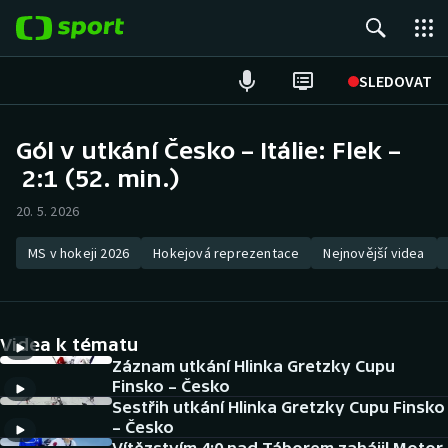
POPULÁRNÍ
SLEDOVAT
Fotbal
Gól v utkání Česko – Itálie: Flek –
2:1 (52. min.)
Hokej
20. 5. 2026
Tenis
MS v hokeji 2026
Hokejová reprezentace
Nejnovější videa
Atletika
Cyklistika
Videa k tématu
DALŠÍ SPORTY
Záznam utkání Hlinka Gretzky Cupu
Finsko – Česko
Sestřih utkání Hlinka Gretzky Cupu Finsko
Americký fotbal
NEPŘEHLÉDNĚTE
– Česko