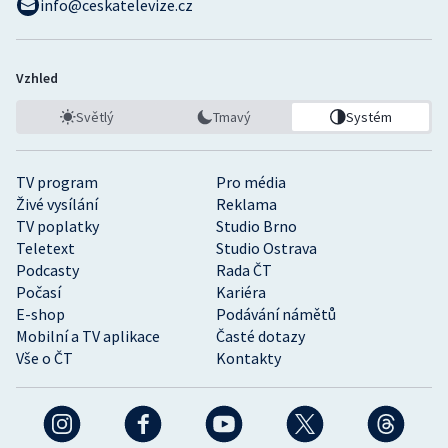
info@ceskatelevize.cz
Vzhled
Světlý
Tmavý
Systém
TV program
Pro média
Živé vysílání
Reklama
TV poplatky
Studio Brno
Teletext
Studio Ostrava
Podcasty
Rada ČT
Počasí
Kariéra
E-shop
Podávání námětů
Mobilní a TV aplikace
Časté dotazy
Vše o ČT
Kontakty