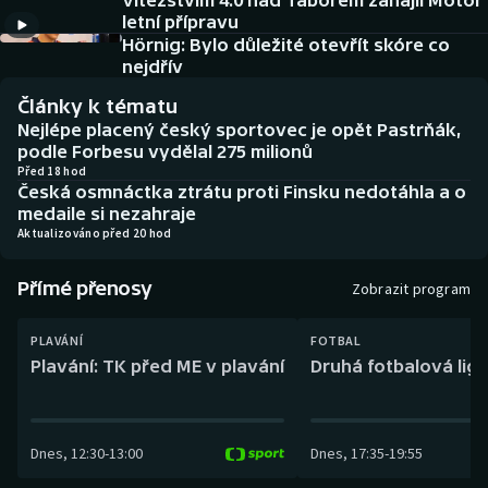
Vítězstvím 4:0 nad Táborem zahájil Motor
Baseball a softbal
Soutěže
letní přípravu
Hörnig: Bylo důležité otevřít skóre co
Basketbal
Historické návraty
nejdřív
Články k tématu
Biatlon
Aplikace ČT sport
Nejlépe placený český sportovec je opět Pastrňák,
podle Forbesu vydělal 275 milionů
Boby a skeleton
AZ kvíz
Před 18 hod
Česká osmnáctka ztrátu proti Finsku nedotáhla a o
medaile si nezahraje
Box
Aktualizováno před 20 hod
Curling
Přímé přenosy
Zobrazit program
Dostihy
PLAVÁNÍ
FOTBAL
Plavání: TK před ME v plavání
Druhá fotbalová liga
Florbal
Futsal
Dnes
,
12:30
-
13:00
Dnes
,
17:35
-
19:55
Golf