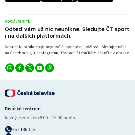
Stolní tenis
Triatlon
SOCIÁLNÍ SÍTĚ
Odteď vám už nic neunikne. Sledujte ČT sport
Veslování
i na dalších platformách.
Nenechte si nikde ujít nejnovější sportovní události. Sledujte nás i
Vodní slalom
na Facebooku, X, Instagramu, Threads či YouTube a buďte v obraze.
Volejbal
Ostatní
Divácké centrum
každý všední den:
8:00—16:00 hodin
261 136 113