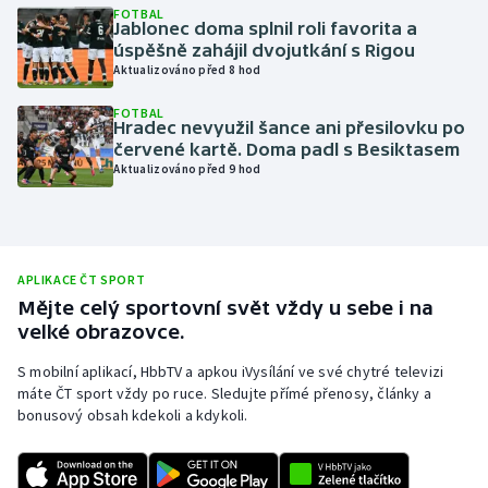
FOTBAL
Jablonec doma splnil roli favorita a
Olympijské hry
úspěšně zahájil dvojutkání s Rigou
Aktualizováno před 8 hod
Parasport
FOTBAL
Hradec nevyužil šance ani přesilovku po
Plavání
červené kartě. Doma padl s Besiktasem
Aktualizováno před 9 hod
Plážový volejbal
Ragby
APLIKACE ČT SPORT
Rychlobruslení
Mějte celý sportovní svět vždy u sebe i na
velké obrazovce.
Rychlostní kanoistika
S mobilní aplikací, HbbTV a apkou iVysílání ve své chytré televizi
máte ČT sport vždy po ruce. Sledujte přímé přenosy, články a
Short track
bonusový obsah kdekoli a kdykoli.
Sportovní střelba