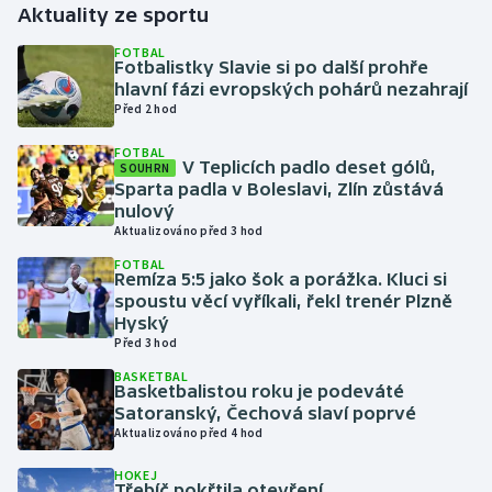
Aktuality ze sportu
Gymnastika
FOTBAL
Fotbalistky Slavie si po další prohře
hlavní fázi evropských pohárů nezahrají
Házená
Před 2 hod
FOTBAL
Jezdectví
V Teplicích padlo deset gólů,
SOUHRN
Sparta padla v Boleslavi, Zlín zůstává
Judo
nulový
Aktualizováno před 3 hod
Krasobruslení
FOTBAL
Remíza 5:5 jako šok a porážka. Kluci si
spoustu věcí vyříkali, řekl trenér Plzně
Lezení
Hyský
Před 3 hod
Lyže a snowboard
BASKETBAL
Basketbalistou roku je podeváté
Satoranský, Čechová slaví poprvé
Moderní pětiboj
Aktualizováno před 4 hod
Motorsport
HOKEJ
Třebíč pokřtila otevření