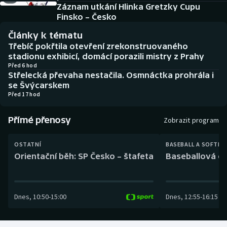
Baseball a softbal
Soutěže
Záznam utkání Hlinka Gretzky Cupu
Finsko – Česko
Basketbal
Historické návraty
Články k tématu
Třebíč pokřtila otevření zrekonstruovaného
Biatlon
Aplikace ČT sport
stadionu exhibicí, domácí porazili mistry z Prahy
Před 6 hod
Střelecká převaha nestačila. Osmnáctka prohrála i
Boby a skeleton
AZ kvíz
se Švýcarskem
Před 17 hod
Box
Přímé přenosy
Zobrazit program
Curling
OSTATNÍ
BASEBALL A SOFTBA
Dostihy
Orientační běh: SP Česko – štafeta
Baseballová ex
Florbal
Dnes
,
10:50
-
15:00
Dnes
,
12:55
-
16:15
Futsal
Golf