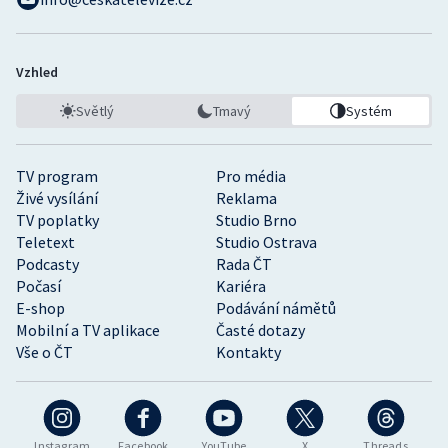
Vzhled
Světlý
Tmavý
Systém
TV program
Pro média
Živé vysílání
Reklama
TV poplatky
Studio Brno
Teletext
Studio Ostrava
Podcasty
Rada ČT
Počasí
Kariéra
E-shop
Podávání námětů
Mobilní a TV aplikace
Časté dotazy
Vše o ČT
Kontakty
Instagram
Facebook
YouTube
X
Threads