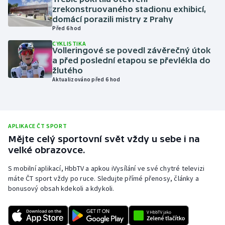
zrekonstruovaného stadionu exhibicí,
Olympijské hry
domácí porazili mistry z Prahy
Před 6 hod
Parasport
CYKLISTIKA
Volleringové se povedl závěrečný útok
a před poslední etapou se převlékla do
Plavání
žlutého
Aktualizováno před 6 hod
Plážový volejbal
Ragby
APLIKACE ČT SPORT
Rychlobruslení
Mějte celý sportovní svět vždy u sebe i na
velké obrazovce.
Rychlostní kanoistika
S mobilní aplikací, HbbTV a apkou iVysílání ve své chytré televizi
máte ČT sport vždy po ruce. Sledujte přímé přenosy, články a
Short track
bonusový obsah kdekoli a kdykoli.
Sportovní střelba