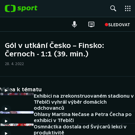
POPULÁRNÍ
SLEDOVAT
Fotbal
Gól v utkání Česko – Finsko:
Černoch - 1:1 (39. min.)
Hokej
28. 4. 2022
Tenis
Atletika
Videa k tématu
Cyklistika
Exhibici na zrekonstruovaném stadionu v
Třebíči vyhrál výběr domácích
odchovanců
DALŠÍ SPORTY
Ohlasy Martina Nečase a Petra Čecha po
exhibici v Třebíči
Americký fotbal
NEPŘEHLÉDNĚTE
Osmnáctka dostala od Švýcarů lekci v
produktivitě