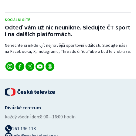
Stolní tenis
Triatlon
SOCIÁLNÍ SÍTĚ
Odteď vám už nic neunikne. Sledujte ČT sport
Veslování
i na dalších platformách.
Nenechte si nikde ujít nejnovější sportovní události. Sledujte nás i
Vodní slalom
na Facebooku, X, Instagramu, Threads či YouTube a buďte v obraze.
Volejbal
Ostatní
Divácké centrum
každý všední den:
8:00—16:00 hodin
261 136 113
info@ceskatelevize.cz