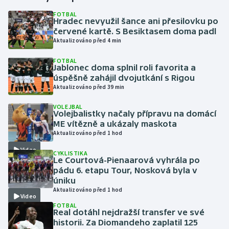
FOTBAL
Hradec nevyužil šance ani přesilovku po
Gymnastika
červené kartě. S Besiktasem doma padl
Aktualizováno před 4 min
Házená
FOTBAL
Jablonec doma splnil roli favorita a
Jezdectví
úspěšně zahájil dvojutkání s Rigou
Aktualizováno před 39 min
Judo
VOLEJBAL
Volejbalistky načaly přípravu na domácí
Krasobruslení
ME vítězně a ukázaly maskota
Aktualizováno před 1 hod
Lezení
Video
CYKLISTIKA
Le Courtová-Pienaarová vyhrála po
Lyže a snowboard
pádu 6. etapu Tour, Nosková byla v
úniku
Aktualizováno před 1 hod
Moderní pětiboj
Video
FOTBAL
Real dotáhl nejdražší transfer ve své
Motorsport
historii. Za Diomandeho zaplatil 125