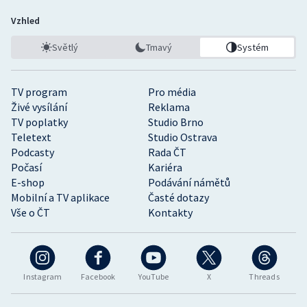
Vzhled
Světlý
Tmavý
Systém
TV program
Pro média
Živé vysílání
Reklama
TV poplatky
Studio Brno
Teletext
Studio Ostrava
Podcasty
Rada ČT
Počasí
Kariéra
E-shop
Podávání námětů
Mobilní a TV aplikace
Časté dotazy
Vše o ČT
Kontakty
Instagram
Facebook
YouTube
X
Threads