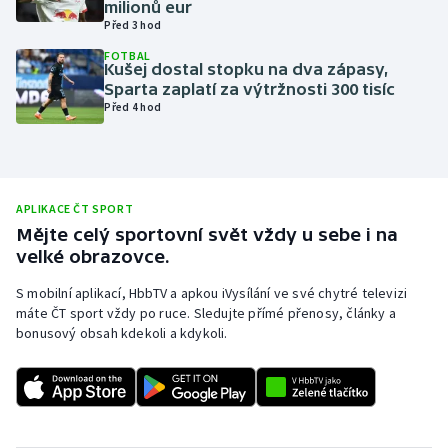
milionů eur
Před 3 hod
Olympijské hry
FOTBAL
Kušej dostal stopku na dva zápasy,
Parasport
Sparta zaplatí za výtržnosti 300 tisíc
Před 4 hod
Plavání
Plážový volejbal
APLIKACE ČT SPORT
Ragby
Mějte celý sportovní svět vždy u sebe i na
velké obrazovce.
Rychlobruslení
S mobilní aplikací, HbbTV a apkou iVysílání ve své chytré televizi
máte ČT sport vždy po ruce. Sledujte přímé přenosy, články a
Rychlostní kanoistika
bonusový obsah kdekoli a kdykoli.
Short track
Sportovní střelba