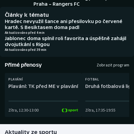
Baseball a softbal
Soutěže
Praha – Rangers FC
Články k tématu
Basketbal
Historické návraty
Hradec nevyužil šance ani přesilovku po červené
kartě. S Besiktasem doma padl
Biatlon
Aplikace ČT sport
Aktualizováno před 4 min
Jablonec doma splnil roli favorita a úspěšně zahájil
dvojutkání s Rigou
Boby a skeleton
AZ kvíz
Aktualizováno před 39 min
Box
Přímé přenosy
Zobrazit program
Curling
PLAVÁNÍ
FOTBAL
Plavání: TK před ME v plavání
Druhá fotbalová liga
Dostihy
Florbal
Zítra
,
12:30
-
13:00
Zítra
,
17:35
-
19:55
Futsal
Aktuality ze sportu
Golf