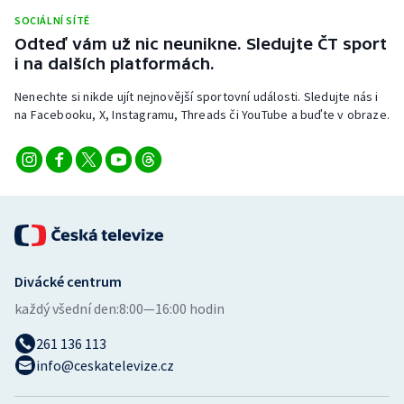
Stolní tenis
SOCIÁLNÍ SÍTĚ
Odteď vám už nic neunikne. Sledujte ČT sport
Triatlon
i na dalších platformách.
Nenechte si nikde ujít nejnovější sportovní události. Sledujte nás i
Veslování
na Facebooku, X, Instagramu, Threads či YouTube a buďte v obraze.
Vodní slalom
Volejbal
Ostatní
Divácké centrum
každý všední den:
8:00—16:00 hodin
261 136 113
info@ceskatelevize.cz