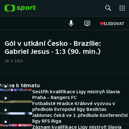
POPULÁRNÍ
SLEDOVAT
Fotbal
Gól v utkání Česko - Brazílie:
Gabriel Jesus - 1:3 (90. min.)
Hokej
26. 3. 2019
Tenis
Atletika
Videa k tématu
Cyklistika
Sestřih kvalifikace Ligy mistryň Slavia
Praha – Rangers FC
Fotbalisté Hradce Králové vyzvou v
DALŠÍ SPORTY
předkole Evropské ligy Besiktas
Jablonec čeká ve 3. předkole Konferenční
Americký fotbal
NEPŘEHLÉDNĚTE
ligy RFS Riga
Záznam kvalifikace Ligy mistryň Slavia