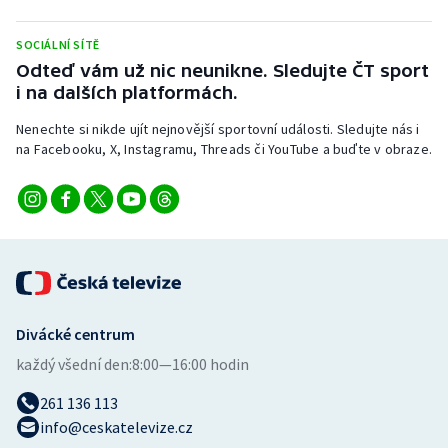
Stolní tenis
SOCIÁLNÍ SÍTĚ
Triatlon
Odteď vám už nic neunikne. Sledujte ČT sport
i na dalších platformách.
Veslování
Nenechte si nikde ujít nejnovější sportovní události. Sledujte nás i
na Facebooku, X, Instagramu, Threads či YouTube a buďte v obraze.
Vodní slalom
Volejbal
Ostatní
Divácké centrum
každý všední den:
8:00—16:00 hodin
261 136 113
info@ceskatelevize.cz