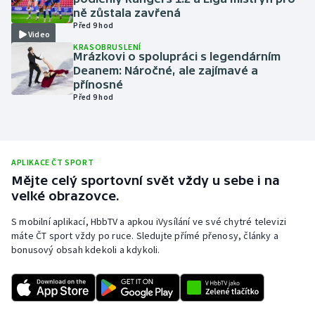
ně zůstala zavřená
Olympijské hry
Před 9 hod
Video
KRASOBRUSLENÍ
Parasport
Mrázkovi o spolupráci s legendárním
Deanem: Náročné, ale zajímavé a
přínosné
Plavání
Před 9 hod
Plážový volejbal
Ragby
APLIKACE ČT SPORT
Mějte celý sportovní svět vždy u sebe i na
Rychlobruslení
velké obrazovce.
S mobilní aplikací, HbbTV a apkou iVysílání ve své chytré televizi
Rychlostní kanoistika
máte ČT sport vždy po ruce. Sledujte přímé přenosy, články a
bonusový obsah kdekoli a kdykoli.
Short track
Sportovní střelba