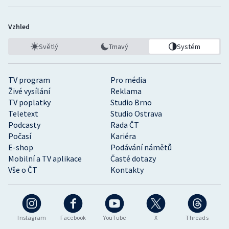
Vzhled
Světlý
Tmavý
Systém
TV program
Pro média
Živé vysílání
Reklama
TV poplatky
Studio Brno
Teletext
Studio Ostrava
Podcasty
Rada ČT
Počasí
Kariéra
E-shop
Podávání námětů
Mobilní a TV aplikace
Časté dotazy
Vše o ČT
Kontakty
Instagram
Facebook
YouTube
X
Threads