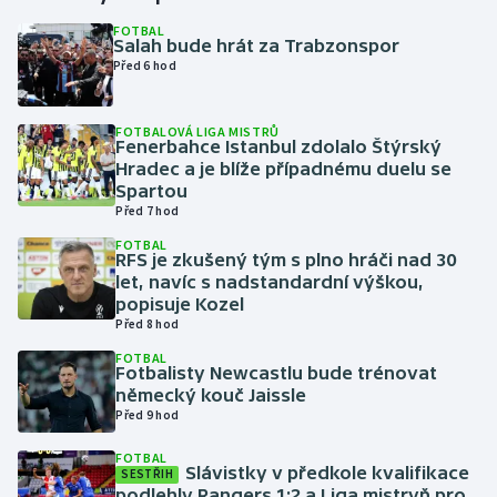
FOTBAL
Salah bude hrát za Trabzonspor
Gymnastika
Před 6 hod
Házená
FOTBALOVÁ LIGA MISTRŮ
Fenerbahce Istanbul zdolalo Štýrský
Jezdectví
Hradec a je blíže případnému duelu se
Spartou
Judo
Před 7 hod
FOTBAL
RFS je zkušený tým s plno hráči nad 30
Krasobruslení
let, navíc s nadstandardní výškou,
popisuje Kozel
Lezení
Před 8 hod
FOTBAL
Lyže a snowboard
Fotbalisty Newcastlu bude trénovat
německý kouč Jaissle
Před 9 hod
Moderní pětiboj
FOTBAL
Slávistky v předkole kvalifikace
Motorsport
SESTŘIH
podlehly Rangers 1:2 a Liga mistryň pro