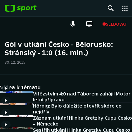
POPULÁRNÍ
SLEDOVAT
Fotbal
Gól v utkání Česko - Bělorusko:
Stránský - 1:0 (16. min.)
Hokej
30. 12. 2015
Tenis
Atletika
Videa k tématu
Cyklistika
Vítězstvím 4:0 nad Táborem zahájil Motor
letní přípravu
Hörnig: Bylo důležité otevřít skóre co
DALŠÍ SPORTY
nejdřív
Záznam utkání Hlinka Gretzky Cupu Česko
Americký fotbal
NEPŘEHLÉDNĚTE
– Německo
Sestřih utkání Hlinka Gretzky Cupu Česko