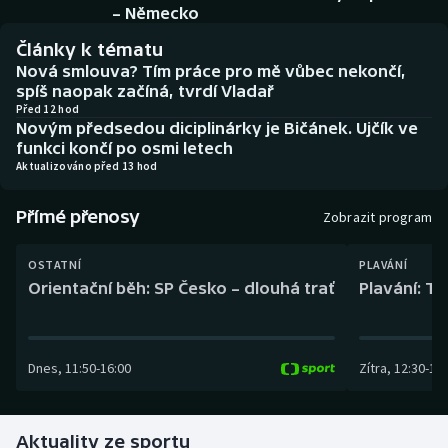
Baseball a softbal
Soutěže
– Německo
Články k tématu
Basketbal
Historické návraty
Nová smlouva? Tím práce pro mě vůbec nekončí,
spíš naopak začíná, tvrdí Vladař
Biatlon
Aplikace ČT sport
Před 12 hod
Novým předsedou diciplinárky je Bičánek. Ujčík ve
funkci končí po osmi letech
Boby a skeleton
AZ kvíz
Aktualizováno před 13 hod
Box
Přímé přenosy
Zobrazit program
Curling
OSTATNÍ
PLAVÁNÍ
Orientační běh: SP Česko – dlouhá trať
Plavání: TK
Dostihy
Florbal
Dnes
,
11:50
-
16:00
Zítra
,
12:30
-
13:
Futsal
Aktuality ze sportu
Golf