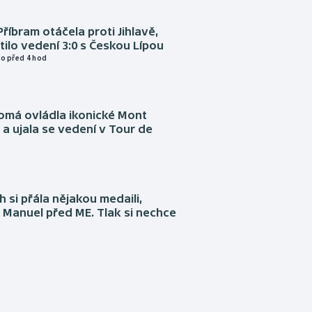
Příbram otáčela proti Jihlavě,
atilo vedení 3:0 s Českou Lípou
o před 4 hod
omá ovládla ikonické Mont
a ujala se vedení v Tour de
 si přála nějakou medaili,
 Manuel před ME. Tlak si nechce