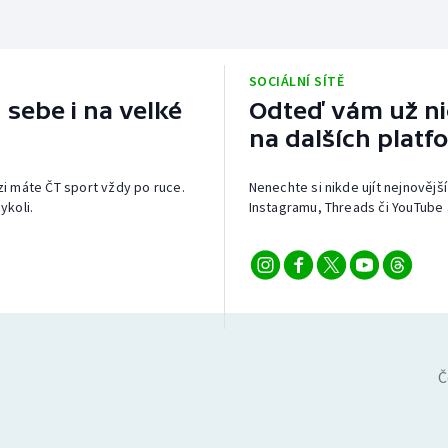
SOCIÁLNÍ SÍTĚ
 sebe i na velké
Odteď vám už nic
na dalších platf
izi máte ČT sport vždy po ruce.
Nenechte si nikde ujít nejnovější
ykoli.
Instagramu, Threads či YouTube 
Č