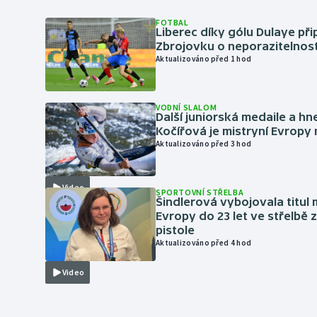
FOTBAL
Liberec díky gólu Dulaye přip
Zbrojovku o neporazitelnos
Aktualizováno před 1 hod
VODNÍ SLALOM
Další juniorská medaile a hn
Kočířová je mistryní Evropy
Aktualizováno před 3 hod
Video
SPORTOVNÍ STŘELBA
Šindlerová vybojovala titul 
Evropy do 23 let ve střelbě 
pistole
Aktualizováno před 4 hod
Video