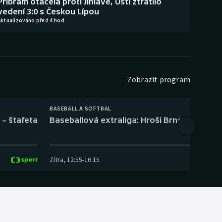
Příbram otáčela proti Jihlavě, Ústí ztratilo
vedení 3:0 s Českou Lípou
Aktualizováno před 4 hod
Zobrazit program
BASEBALL A SOFTBAL
 – štafeta
Baseballová extraliga: Hroši Brno – Eagles
Zítra
,
12:55
-
16:15