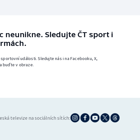
 neunikne. Sledujte ČT sport i
ormách.
 sportovní události. Sledujte nás i na Facebooku, X,
a buďte v obraze.
eská televize na sociálních sítích: