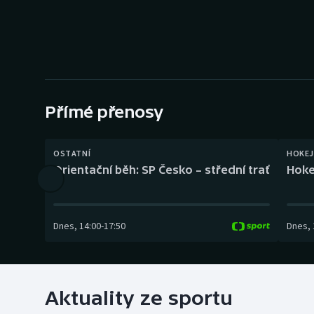
Curling
Dostihy
Florbal
Futsal
Přímé přenosy
Golf
OSTATNÍ
HOKEJ
Orientační běh: SP Česko – střední trať
Hoke
Gymnastika
Dnes
,
14:00
-
17:50
Dnes
,
Aktuality ze sportu