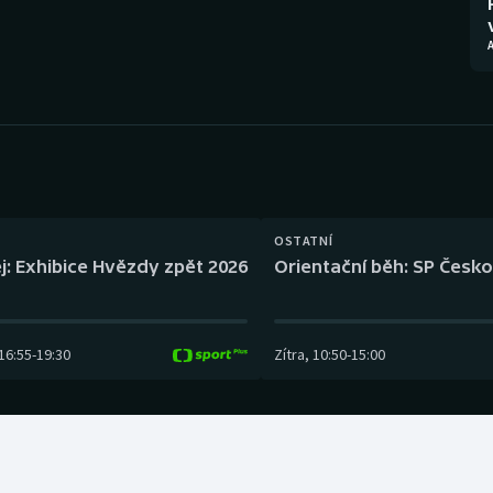
Moderní pětiboj
Triatlon
Motorsport
Veslování
Olympijské hry
Vodní slalom
Parasport
Volejbal
Plavání
Ostatní
OSTATNÍ
j: Exhibice Hvězdy zpět 2026
Orientační běh: SP Česko
Plážový volejbal
16:55
-
19:30
Zítra
,
10:50
-
15:00