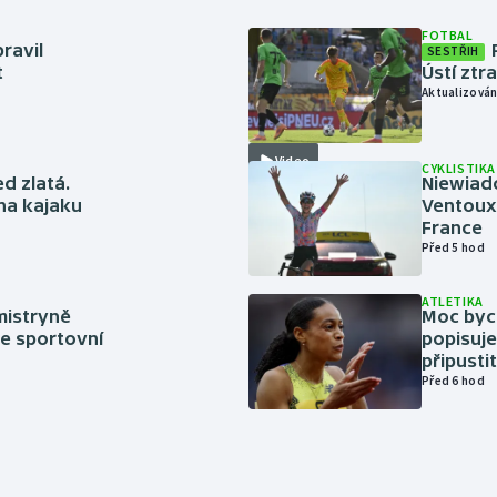
FOTBAL
ravil
SESTŘIH
t
Ústí ztr
Aktualizován
Video
CYKLISTIKA
ed zlatá.
Niewiad
 na kajaku
Ventoux 
France
Před 5 hod
ATLETIKA
mistryně
Moc bych
ze sportovní
popisuje
připustit
Před 6 hod