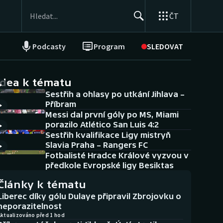
ČT
Podcasty
Program
SLEDOVAT
NEPŘEHLÉDNĚTE
Soutěže
idea k tématu
Sestřih a ohlasy po utkání Jihlava –
Historické návraty
Příbram
Messi dal první góly po MS, Miami
Aplikace ČT sport
porazilo Atlético San Luis 4:2
Sestřih kvalifikace Ligy mistryň
AZ kvíz
Slavia Praha – Rangers FC
Fotbalisté Hradce Králové vyzvou v
předkole Evropské ligy Besiktas
Články k tématu
Liberec díky gólu Dulaye připravil Zbrojovku o
neporazitelnost
Aktualizováno před 1 hod