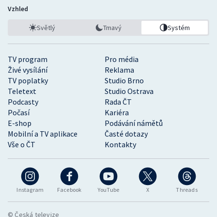
Vzhled
Světlý
Tmavý
Systém
TV program
Pro média
Živé vysílání
Reklama
TV poplatky
Studio Brno
Teletext
Studio Ostrava
Podcasty
Rada ČT
Počasí
Kariéra
E-shop
Podávání námětů
Mobilní a TV aplikace
Časté dotazy
Vše o ČT
Kontakty
Instagram
Facebook
YouTube
X
Threads
© Česká televize