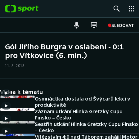
POPULÁRNÍ
SLEDOVAT
Fotbal
Gól Jiřího Burgra v oslabení - 0:1
pro Vítkovice (6. min.)
Hokej
11. 3. 2013
Tenis
Atletika
Videa k tématu
Cyklistika
Osmnáctka dostala od Švýcarů lekci v
produktivitě
Záznam utkání Hlinka Gretzky Cupu
DALŠÍ SPORTY
Finsko – Česko
Sestřih utkání Hlinka Gretzky Cupu Finsko
Americký fotbal
NEPŘEHLÉDNĚTE
– Česko
Vítězstvím 4:0 nad Táborem zahájil Motor