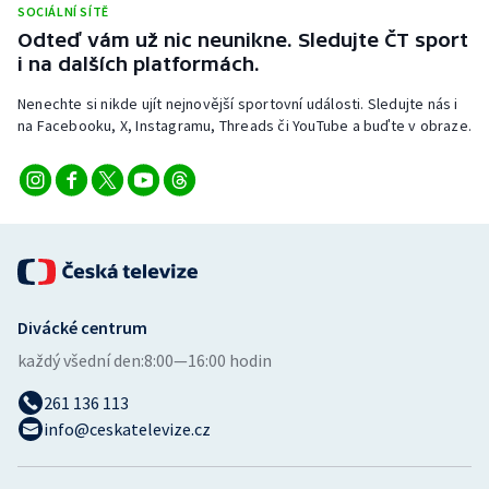
SOCIÁLNÍ SÍTĚ
Stolní tenis
Odteď vám už nic neunikne. Sledujte ČT sport
i na dalších platformách.
Triatlon
Nenechte si nikde ujít nejnovější sportovní události. Sledujte nás i
Veslování
na Facebooku, X, Instagramu, Threads či YouTube a buďte v obraze.
Vodní slalom
Volejbal
Ostatní
Divácké centrum
každý všední den:
8:00—16:00 hodin
261 136 113
info@ceskatelevize.cz