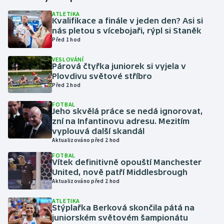
ATLETIKA
Kvalifikace a finále v jeden den? Asi si
Gymnastika
nás pletou s vícebojaři, rýpl si Staněk
Před 1 hod
Házená
VESLOVÁNÍ
Párová čtyřka juniorek si vyjela v
Jezdectví
Plovdivu světové stříbro
Před 2 hod
Judo
FOTBAL
Jeho skvělá práce se nedá ignorovat,
Krasobruslení
zní na Infantinovu adresu. Mezitím
vyplouvá další skandál
Aktualizováno před 2 hod
Lezení
FOTBAL
Vítek definitivně opouští Manchester
Lyže a snowboard
United, nově patří Middlesbrough
Aktualizováno před 2 hod
Moderní pětiboj
ATLETIKA
Stýplařka Berková skončila pátá na
Motorsport
juniorském světovém šampionátu