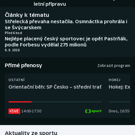
Baseball a softbal
Soutěže
letní přípravu
Články k tématu
Basketbal
Historické návraty
Střelecká převaha nestačila. Osmnáctka prohrála i
se Švýcarskem
Biatlon
Aplikace ČT sport
Před 6 hod
Nejlépe placený český sportovec je opět Pastrňák,
podle Forbesu vydělal 275 milionů
Boby a skeleton
AZ kvíz
6. 8. 2026
Box
Přímé přenosy
Zobrazit program
Curling
OSTATNÍ
HOKEJ
Orientační běh: SP Česko – střední trať
Hokej: Exh
Dostihy
Florbal
14:00
-
17:50
Dnes
,
16:55
-
19
ŽIVĚ
Futsal
Aktuality ze sportu
Golf