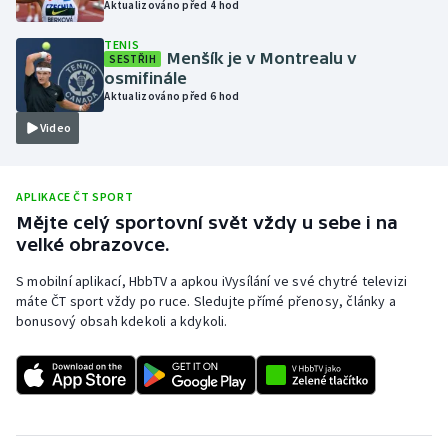
Aktualizováno před 4 hod
Olympijské hry
TENIS
Menšík je v Montrealu v
SESTŘIH
Parasport
osmifinále
Aktualizováno před 6 hod
Plavání
Video
Plážový volejbal
APLIKACE ČT SPORT
Ragby
Mějte celý sportovní svět vždy u sebe i na
velké obrazovce.
Rychlobruslení
S mobilní aplikací, HbbTV a apkou iVysílání ve své chytré televizi
máte ČT sport vždy po ruce. Sledujte přímé přenosy, články a
Rychlostní kanoistika
bonusový obsah kdekoli a kdykoli.
Short track
Sportovní střelba