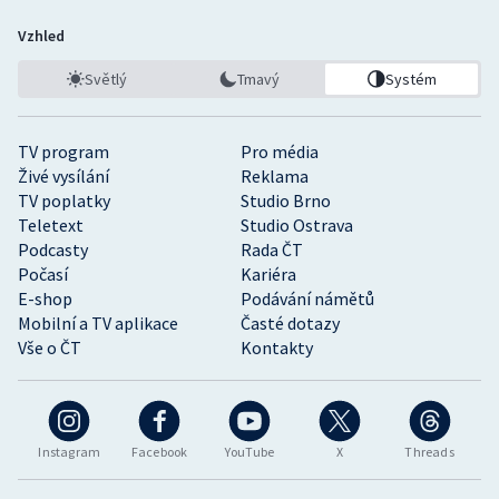
Vzhled
Světlý
Tmavý
Systém
TV program
Pro média
Živé vysílání
Reklama
TV poplatky
Studio Brno
Teletext
Studio Ostrava
Podcasty
Rada ČT
Počasí
Kariéra
E-shop
Podávání námětů
Mobilní a TV aplikace
Časté dotazy
Vše o ČT
Kontakty
Instagram
Facebook
YouTube
X
Threads