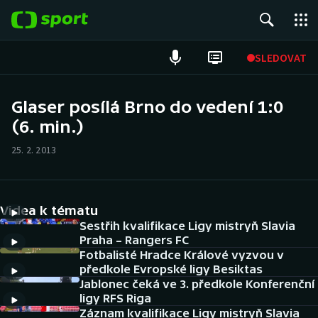
POPULÁRNÍ
SLEDOVAT
Fotbal
Glaser posílá Brno do vedení 1:0
(6. min.)
Hokej
25. 2. 2013
Tenis
Atletika
Videa k tématu
Cyklistika
Sestřih kvalifikace Ligy mistryň Slavia
Praha – Rangers FC
Fotbalisté Hradce Králové vyzvou v
DALŠÍ SPORTY
předkole Evropské ligy Besiktas
Jablonec čeká ve 3. předkole Konferenční
Americký fotbal
NEPŘEHLÉDNĚTE
ligy RFS Riga
Záznam kvalifikace Ligy mistryň Slavia