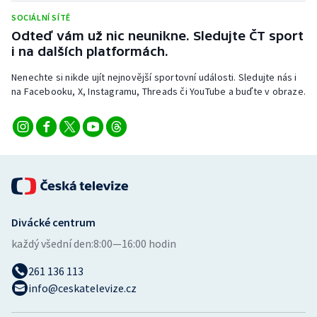
Stolní tenis
SOCIÁLNÍ SÍTĚ
Odteď vám už nic neunikne. Sledujte ČT sport
Triatlon
i na dalších platformách.
Veslování
Nenechte si nikde ujít nejnovější sportovní události. Sledujte nás i
na Facebooku, X, Instagramu, Threads či YouTube a buďte v obraze.
Vodní slalom
Volejbal
Ostatní
Divácké centrum
každý všední den:
8:00—16:00 hodin
261 136 113
info@ceskatelevize.cz