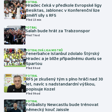
FOTBAL
Hradec čeká v předkole Evropské ligy
Besiktas, Jablonec v Konferenční lize
Gymnastika
změří síly s RFS
Před 13 min
Házená
FOTBAL
Salah bude hrát za Trabzonspor
Jezdectví
Před 7 hod
Judo
FOTBALOVÁ LIGA MISTRŮ
Fenerbahce Istanbul zdolalo Štýrský
Hradec a je blíže případnému duelu se
Krasobruslení
Spartou
Před 8 hod
Lezení
FOTBAL
RFS je zkušený tým s plno hráči nad 30
Lyže a snowboard
let, navíc s nadstandardní výškou,
popisuje Kozel
Před 9 hod
Moderní pětiboj
FOTBAL
Fotbalisty Newcastlu bude trénovat
Motorsport
německý kouč Jaissle