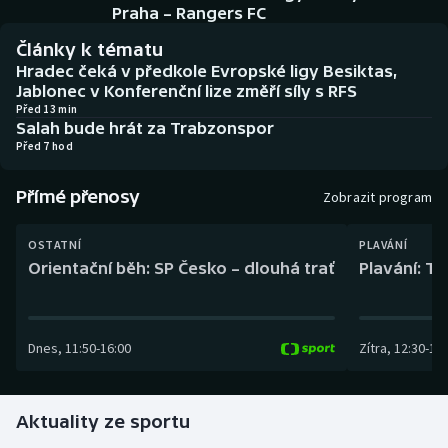
Baseball a softbal
Soutěže
Praha – Rangers FC
Články k tématu
Basketbal
Historické návraty
Hradec čeká v předkole Evropské ligy Besiktas,
Jablonec v Konferenční lize změří síly s RFS
Biatlon
Aplikace ČT sport
Před 13 min
Salah bude hrát za Trabzonspor
Před 7 hod
Boby a skeleton
AZ kvíz
Přímé přenosy
Zobrazit program
Box
OSTATNÍ
PLAVÁNÍ
Curling
Orientační běh: SP Česko – dlouhá trať
Plavání: TK
Dostihy
Dnes
,
11:50
-
16:00
Zítra
,
12:30
-
13:
Florbal
Futsal
Aktuality ze sportu
Golf