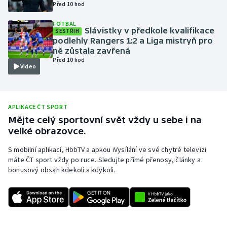
Před 10 hod
Olympijské hry
FOTBAL
Slávistky v předkole kvalifikace
SESTŘIH
Parasport
podlehly Rangers 1:2 a Liga mistryň pro
ně zůstala zavřená
Před 10 hod
Plavání
Video
Plážový volejbal
APLIKACE ČT SPORT
Ragby
Mějte celý sportovní svět vždy u sebe i na
velké obrazovce.
Rychlobruslení
S mobilní aplikací, HbbTV a apkou iVysílání ve své chytré televizi
máte ČT sport vždy po ruce. Sledujte přímé přenosy, články a
Rychlostní kanoistika
bonusový obsah kdekoli a kdykoli.
Short track
Sportovní střelba