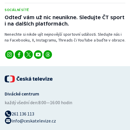
Stolní tenis
SOCIÁLNÍ SÍTĚ
Odteď vám už nic neunikne. Sledujte ČT sport
Triatlon
i na dalších platformách.
Veslování
Nenechte si nikde ujít nejnovější sportovní události. Sledujte nás i
na Facebooku, X, Instagramu, Threads či YouTube a buďte v obraze.
Vodní slalom
Volejbal
Ostatní
Divácké centrum
každý všední den:
8:00—16:00 hodin
261 136 113
info@ceskatelevize.cz