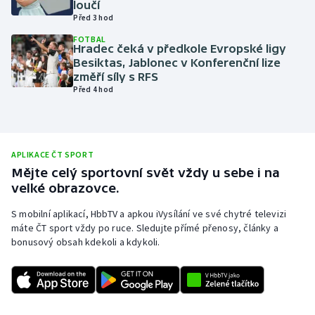
loučí
Před 3 hod
Olympijské hry
FOTBAL
Hradec čeká v předkole Evropské ligy
Parasport
Besiktas, Jablonec v Konferenční lize
změří síly s RFS
Plavání
Před 4 hod
Plážový volejbal
Ragby
APLIKACE ČT SPORT
Mějte celý sportovní svět vždy u sebe i na
velké obrazovce.
Rychlobruslení
S mobilní aplikací, HbbTV a apkou iVysílání ve své chytré televizi
Rychlostní kanoistika
máte ČT sport vždy po ruce. Sledujte přímé přenosy, články a
bonusový obsah kdekoli a kdykoli.
Short track
Sportovní střelba