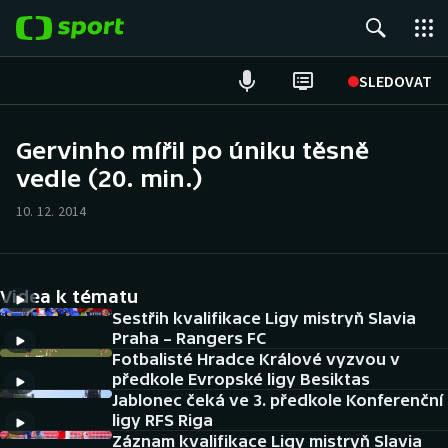
POPULÁRNÍ
SLEDOVAT
Fotbal
Gervinho mířil po úniku těsně
vedle (20. min.)
Hokej
10. 12. 2014
Tenis
Atletika
Videa k tématu
Cyklistika
Sestřih kvalifikace Ligy mistryň Slavia
Praha – Rangers FC
Fotbalisté Hradce Králové vyzvou v
DALŠÍ SPORTY
předkole Evropské ligy Besiktas
Jablonec čeká ve 3. předkole Konferenční
Americký fotbal
NEPŘEHLÉDNĚTE
ligy RFS Riga
Záznam kvalifikace Ligy mistryň Slavia