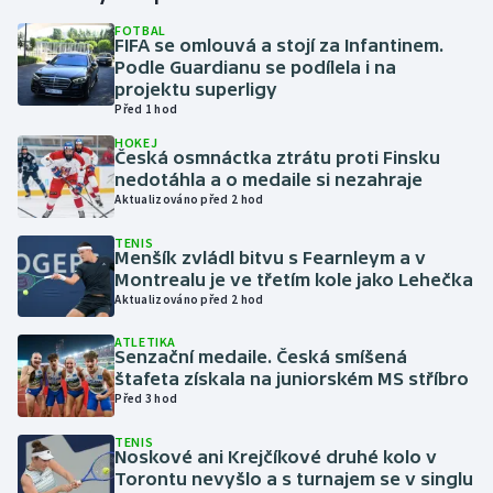
FOTBAL
FIFA se omlouvá a stojí za Infantinem.
Gymnastika
Podle Guardianu se podílela i na
projektu superligy
Házená
Před 1 hod
HOKEJ
Jezdectví
Česká osmnáctka ztrátu proti Finsku
nedotáhla a o medaile si nezahraje
Aktualizováno před 2 hod
Judo
TENIS
Menšík zvládl bitvu s Fearnleym a v
Krasobruslení
Montrealu je ve třetím kole jako Lehečka
Aktualizováno před 2 hod
Lezení
ATLETIKA
Senzační medaile. Česká smíšená
Lyže a snowboard
štafeta získala na juniorském MS stříbro
Před 3 hod
Moderní pětiboj
TENIS
Noskové ani Krejčíkové druhé kolo v
Motorsport
Torontu nevyšlo a s turnajem se v singlu