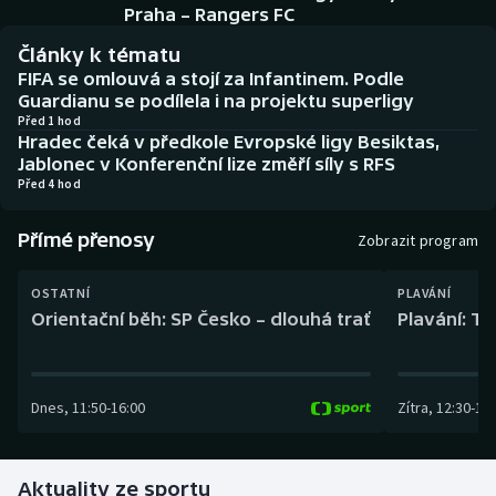
Baseball a softbal
Soutěže
Praha – Rangers FC
Články k tématu
Basketbal
Historické návraty
FIFA se omlouvá a stojí za Infantinem. Podle
Guardianu se podílela i na projektu superligy
Biatlon
Aplikace ČT sport
Před 1 hod
Hradec čeká v předkole Evropské ligy Besiktas,
Jablonec v Konferenční lize změří síly s RFS
Boby a skeleton
AZ kvíz
Před 4 hod
Box
Přímé přenosy
Zobrazit program
Curling
OSTATNÍ
PLAVÁNÍ
Orientační běh: SP Česko – dlouhá trať
Plavání: TK
Dostihy
Florbal
Dnes
,
11:50
-
16:00
Zítra
,
12:30
-
13:
Futsal
Aktuality ze sportu
Golf