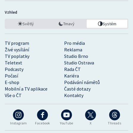
Vzhled
Světlý
Tmavý
Systém
TV program
Pro média
Živé vysílání
Reklama
TV poplatky
Studio Brno
Teletext
Studio Ostrava
Podcasty
Rada ČT
Počasí
Kariéra
E-shop
Podávání námětů
Mobilní a TV aplikace
Časté dotazy
Vše o ČT
Kontakty
Instagram
Facebook
YouTube
X
Threads