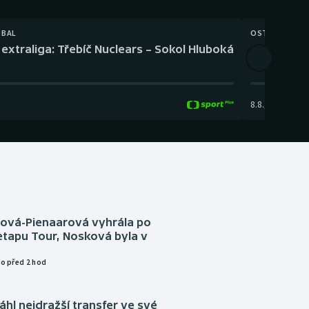
TBAL
OSTATNÍ
extraliga: Třebíč Nuclears – Sokol Hluboká
Orientační
8.8.
,
14:00
-
17:
tová-Pienaarová vyhrála po
etapu Tour, Nosková byla v
o před 2 hod
áhl nejdražší transfer ve své