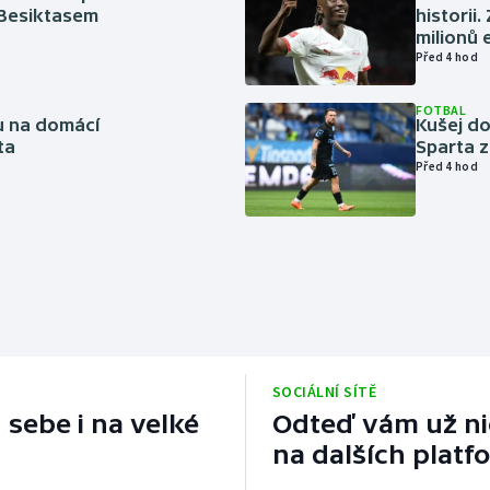
 Besiktasem
historii
milionů 
Před 4 hod
FOTBAL
vu na domácí
Kušej do
ta
Sparta z
Před 4 hod
SOCIÁLNÍ SÍTĚ
 sebe i na velké
Odteď vám už nic
na dalších platf