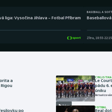
Moderní pětiboj
Triatlon
BASEBALL A SOF
Motorsport
Veslování
á liga: Vysočina Jihlava – Fotbal Příbram
Baseballová 
Olympijské hry
Vodní slalom
Parasport
Volejbal
Zítra
,
18:55
-
22:15
Plavání
Ostatní
Plážový volejbal
CYKLISTIKA
orita a
Le Cour
s Rigou
pádu 6. 
úniku
Aktualizován
Video
FOTBAL
řesilovku po
Real dot