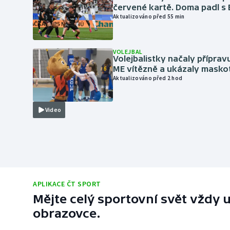
červené kartě. Doma padl s
Aktualizováno před 55 min
VOLEJBAL
Volejbalistky načaly přípra
ME vítězně a ukázaly masko
Aktualizováno před 2 hod
Video
APLIKACE ČT SPORT
Mějte celý sportovní svět vždy u
obrazovce.