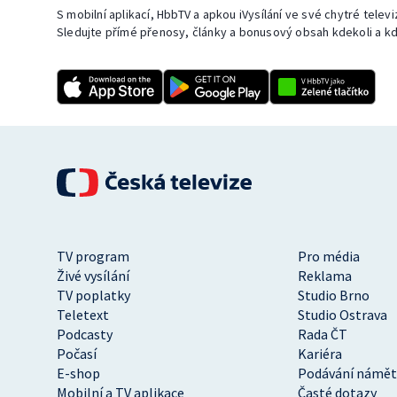
S mobilní aplikací, HbbTV a apkou iVysílání ve své chytré telev
Sledujte přímé přenosy, články a bonusový obsah kdekoli a kd
TV program
Pro média
Živé vysílání
Reklama
TV poplatky
Studio Brno
Teletext
Studio Ostrava
Podcasty
Rada ČT
Počasí
Kariéra
E-shop
Podávání námět
Mobilní a TV aplikace
Časté dotazy