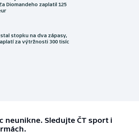
. Za Diomandeho zaplatil 125
eur
stal stopku na dva zápasy,
aplatí za výtržnosti 300 tisíc
 neunikne. Sledujte ČT sport i
ormách.