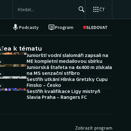
ČT
Podcasty
Program
SLEDOVAT
NEPŘEHLÉDNĚTE
Soutěže
idea k tématu
Juniorští vodní slalomáři zapsali na
Historické návraty
ME kompletní medailovou sbírku
Juniorská štafeta na 4x400 m získala
Aplikace ČT sport
na MS senzační stříbro
Sestřih utkání Hlinka Gretzky Cupu
AZ kvíz
Finsko – Česko
Sestřih kvalifikace Ligy mistryň
Slavia Praha – Rangers FC
Zobrazit program