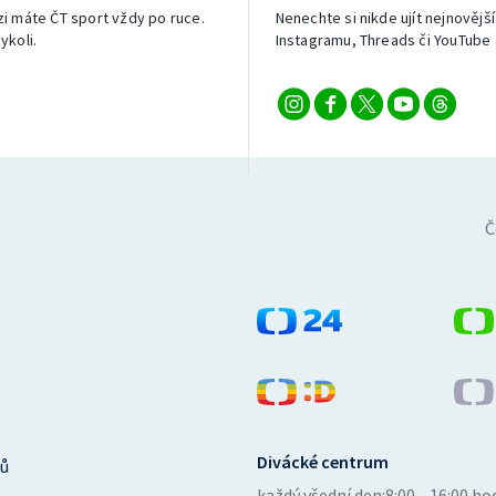
izi máte ČT sport vždy po ruce.
Nenechte si nikde ujít nejnovější
ykoli.
Instagramu, Threads či YouTube 
Č
Divácké centrum
ů
každý všední den:
8:00—16:00 ho