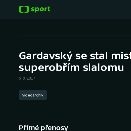
POPULÁRNÍ
DALŠÍ SPORTY
Fotbal
Americký fotbal
Gardavský se stal mis
Hokej
Baseball a softbal
superobřím slalomu
Tenis
Basketbal
6. 9. 2017
Atletika
Biatlon
Videoarchiv
Cyklistika
Boby a skeleton
Box
Přímé přenosy