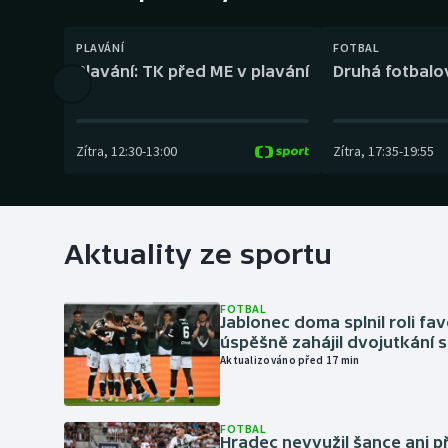
Curling
PLAVÁNÍ
FOTBAL
Dostihy
Plavání: TK před ME v plavání
Druhá fotbalov
Florbal
Futsal
Zítra
,
12:30
-
13:00
Zítra
,
17:35
-
19:55
Golf
Gymnastika
Aktuality ze sportu
FOTBAL
Jablonec doma splnil roli fav
úspěšně zahájil dvojutkání 
Aktualizováno před 17 min
FOTBAL
Hradec nevyužil šance ani p