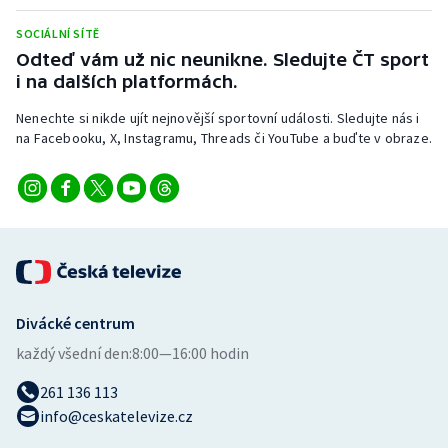
Stolní tenis
SOCIÁLNÍ SÍTĚ
Odteď vám už nic neunikne. Sledujte ČT sport
Triatlon
i na dalších platformách.
Veslování
Nenechte si nikde ujít nejnovější sportovní události. Sledujte nás i
na Facebooku, X, Instagramu, Threads či YouTube a buďte v obraze.
Vodní slalom
Volejbal
Ostatní
Divácké centrum
každý všední den:
8:00—16:00 hodin
261 136 113
info@ceskatelevize.cz