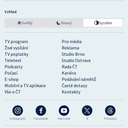
Vzhled
Světlý
Tmavý
Systém
TV program
Pro média
Živé vysílání
Reklama
TV poplatky
Studio Brno
Teletext
Studio Ostrava
Podcasty
Rada ČT
Počasí
Kariéra
E-shop
Podávání námětů
Mobilní a TV aplikace
Časté dotazy
Vše o ČT
Kontakty
Instagram
Facebook
YouTube
X
Threads