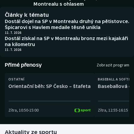
Baseball a softbal
Soutěže
Montrealu s ohlasem
Články k tématu
Basketbal
Historické návraty
Dostál dojel na SP v Montrealu druhý na pětistovce.
Špicarovi s Havlem medaile těsně unikla
Biatlon
Aplikace ČT sport
12. 7. 2026
Dostál získal na SP v Montrealu bronz mezi kajakáři
na kilometru
Boby a skeleton
AZ kvíz
11. 7. 2026
Box
Přímé přenosy
Zobrazit program
Curling
OSTATNÍ
BASEBALL A SOFTBA
Orientační běh: SP Česko – štafeta
Baseballová ex
Dostihy
Florbal
Zítra
,
10:50
-
15:00
Zítra
,
12:55
-
16:15
Futsal
Aktuality ze sportu
Golf