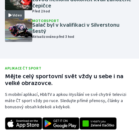
čepičce
Olympijské hry
Před 2 hod
Video
MOTORSPORT
Parasport
Salač byl v kvalifikaci v Silverstonu
šestý
Aktualizováno před 3 hod
Plavání
Plážový volejbal
Ragby
APLIKACE ČT SPORT
Mějte celý sportovní svět vždy u sebe i na
velké obrazovce.
Rychlobruslení
S mobilní aplikací, HbbTV a apkou iVysílání ve své chytré televizi
Rychlostní kanoistika
máte ČT sport vždy po ruce. Sledujte přímé přenosy, články a
bonusový obsah kdekoli a kdykoli.
Short track
Sportovní střelba