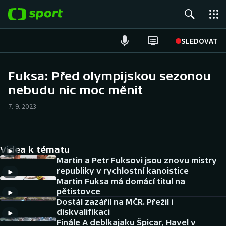
POPULÁRNÍ
SLEDOVAT
Fotbal
Fuksa: Před olympijskou sezonou
nebudu nic moc měnit
Hokej
7. 9. 2023
Tenis
Atletika
Videa k tématu
Cyklistika
Martin a Petr Fuksovi jsou znovu mistry
republiky v rychlostní kanoistice
Martin Fuksa má domácí titul na
DALŠÍ SPORTY
pětistovce
Dostál zazářil na MČR. Přežil i
Americký fotbal
NEPŘEHLÉDNĚTE
diskvalifikaci
Finále A deblkajaku Špicar, Havel v