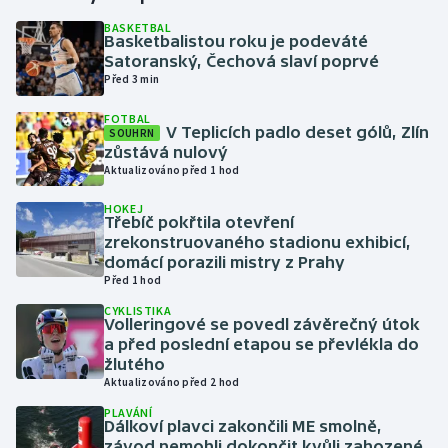
BASKETBAL
Basketbalistou roku je podeváté
Gymnastika
Satoranský, Čechová slaví poprvé
Před 3 min
Házená
FOTBAL
V Teplicích padlo deset gólů, Zlín
SOUHRN
Jezdectví
zůstává nulový
Aktualizováno před 1 hod
Judo
HOKEJ
Třebíč pokřtila otevření
Krasobruslení
zrekonstruovaného stadionu exhibicí,
domácí porazili mistry z Prahy
Před 1 hod
Lezení
CYKLISTIKA
Volleringové se povedl závěrečný útok
Lyže a snowboard
a před poslední etapou se převlékla do
žlutého
Moderní pětiboj
Aktualizováno před 2 hod
PLAVÁNÍ
Dálkoví plavci zakončili ME smolně,
Motorsport
závod nemohli dokončit kvůli zahozené