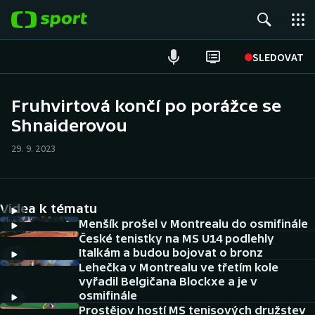
POPULÁRNÍ
SLEDOVAT
Fotbal
Fruhvirtová končí po porážce se
Shnaiderovou
Hokej
29. 9. 2023
Tenis
Atletika
Videa k tématu
Cyklistika
Menšík prošel v Montrealu do osmifinále
České tenistky na MS U14 podlehly
Italkám a budou bojovat o bronz
DALŠÍ SPORTY
Lehečka v Montrealu ve třetím kole
vyřadil Belgičana Blockxe a je v
Americký fotbal
NEPŘEHLÉDNĚTE
osmifinále
Prostějov hostí MS tenisových družstev