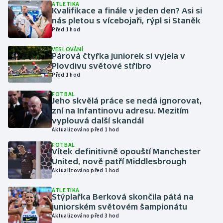
ATLETIKA
Kvalifikace a finále v jeden den? Asi si
nás pletou s vícebojaři, rýpl si Staněk
Gymnastika
Před 1 hod
Házená
VESLOVÁNÍ
Párová čtyřka juniorek si vyjela v
Plovdivu světové stříbro
Jezdectví
Před 1 hod
Judo
FOTBAL
Jeho skvělá práce se nedá ignorovat,
zní na Infantinovu adresu. Mezitím
Krasobruslení
vyplouvá další skandál
Aktualizováno před 1 hod
Lezení
FOTBAL
Vítek definitivně opouští Manchester
United, nově patří Middlesbrough
Lyže a snowboard
Aktualizováno před 1 hod
Moderní pětiboj
ATLETIKA
Stýplařka Berková skončila pátá na
juniorském světovém šampionátu
Motorsport
Aktualizováno před 3 hod