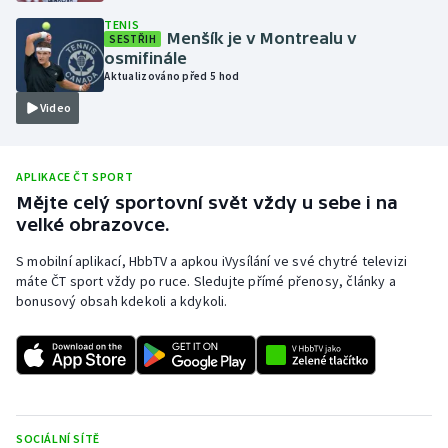
TENIS
Olympijské hry
Menšík je v Montrealu v
SESTŘIH
osmifinále
Parasport
Aktualizováno před 5 hod
Video
Plavání
Plážový volejbal
APLIKACE ČT SPORT
Mějte celý sportovní svět vždy u sebe i na
Ragby
velké obrazovce.
S mobilní aplikací, HbbTV a apkou iVysílání ve své chytré televizi
Rychlobruslení
máte ČT sport vždy po ruce. Sledujte přímé přenosy, články a
bonusový obsah kdekoli a kdykoli.
Rychlostní kanoistika
Short track
Sportovní střelba
SOCIÁLNÍ SÍTĚ