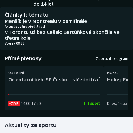
Baseball a softbal
Soutěže
do 14 let
Články k tématu
Basketbal
Historické návraty
Menšík je v Montrealu v osmifinále
Aktualizováno před 5 hod
V Torontu už bez Češek: Bartůňková skončila ve
Biatlon
Aplikace ČT sport
třetím kole
Včera v 08:35
Boby a skeleton
AZ kvíz
Přímé přenosy
Zobrazit program
Box
OSTATNÍ
HOKEJ
Curling
Orientační běh: SP Česko – střední trať
Hokej: Exh
Dostihy
14:00
-
17:50
Dnes
,
16:55
-
19
Florbal
ŽIVĚ
Futsal
Aktuality ze sportu
Golf