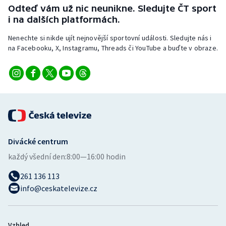
Stolní tenis
Odteď vám už nic neunikne. Sledujte ČT sport
i na dalších platformách.
Triatlon
Nenechte si nikde ujít nejnovější sportovní události. Sledujte nás i
na Facebooku, X, Instagramu, Threads či YouTube a buďte v obraze.
Veslování
Vodní slalom
Volejbal
Ostatní
Divácké centrum
každý všední den:
8:00—16:00 hodin
261 136 113
info@ceskatelevize.cz
Vzhled