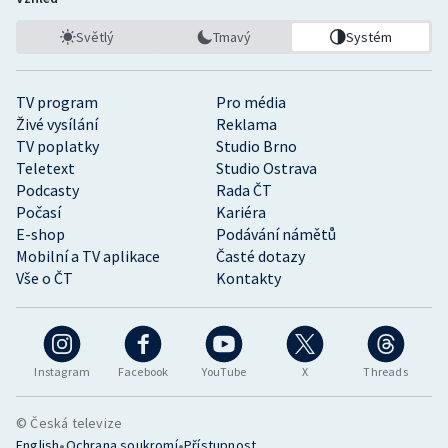
Světlý
Tmavý
Systém
TV program
Pro média
Živé vysílání
Reklama
TV poplatky
Studio Brno
Teletext
Studio Ostrava
Podcasty
Rada ČT
Počasí
Kariéra
E-shop
Podávání námětů
Mobilní a TV aplikace
Časté dotazy
Vše o ČT
Kontakty
Instagram
Facebook
YouTube
X
Threads
© Česká televize
•
•
English
Ochrana soukromí
Přístupnost