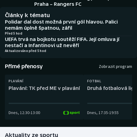
Baseball a softbal
Soutěže
Praha – Rangers FC
Články k tématu
Basketbal
Historické návraty
Polidar dal dost možná první gól hlavou. Palici
nemám úplně špatnou, zářil
Biatlon
Aplikace ČT sport
Před 5 hod
UEFA trvá na bojkotu soutěží FIFA. Její omluva jí
nestačí a Infantinovi už nevěří
Boby a skeleton
AZ kvíz
Aktualizováno před 5 hod
Box
Přímé přenosy
Zobrazit program
Curling
PLAVÁNÍ
FOTBAL
Plavání: TK před ME v plavání
Druhá fotbalová liga
Dostihy
Florbal
Dnes
,
12:30
-
13:00
Dnes
,
17:35
-
19:55
Futsal
Aktuality ze sportu
Golf